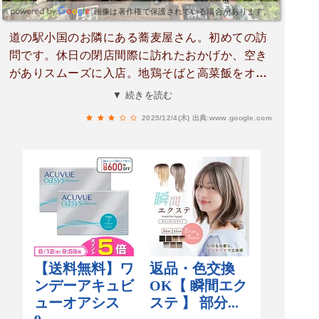
画像は著作権で保護されている場合があります。
道の駅小国のお隣にある蕎麦屋さん。初めての訪
問です。休日の閉店間際に訪れたおかげか、空き
がありスムーズに入店。地鶏そばと高菜飯をオー
ダー。十割そばのためか一本一本がとても短いで
▼ 続きを読む
す。地鶏は、思ったよりもかなり柔らかい仕上が
2025/12/4(木)
出典:www.google.com
りでした。高菜飯は熱々ではなく常温に近いも
の。他店で食べた高菜飯もこんな感じでしたの
で、そういうものなのかもしれません。