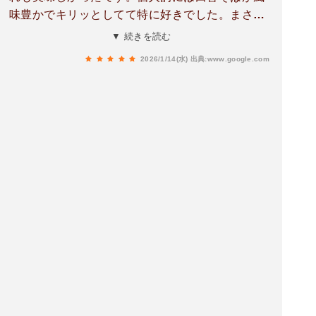
味豊かでキリッとしてて特に好きでした。まさか
道の駅でこんなに美味しいお蕎麦に出会えるとは
▼ 続きを読む
思っておりませんでした。初小国で最高の蕎麦体
2026/1/14(水)
出典:www.google.com
験。ありがとうございました。