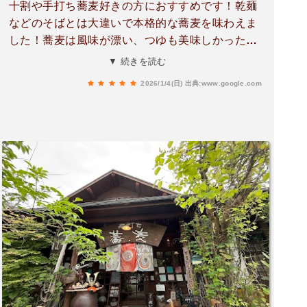
十割や手打ち蕎麦好きの方におすすめです！乾麺
などのそばとは大違いで本格的な蕎麦を味わえま
した！蕎麦は風味が漂い、つゆも美味しかったで
す！さらに身体に優しい素材なのが嬉しいで
▼ 続きを読む
す！！店員さんは穏やかな方ばかりで、素敵なお
2026/1/4(日)
出典:www.google.com
店でした！また行きたいです！！