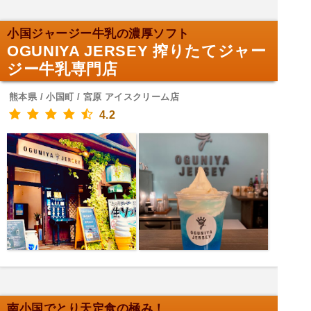
小国ジャージー牛乳の濃厚ソフト
OGUNIYA JERSEY 搾りたてジャー
ジー牛乳専門店
熊本県 / 小国町 / 宮原 アイスクリーム店
4.2
南小国でとり天定食の極み！