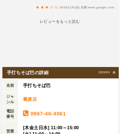
よく絡みました。ただ、エアコンつけていないの
2024/11/6(水)
出典:www.google.com
か店の中が暑くて、自分達も後から来たお客さん
も来るたび暑いなーと言ってました。外の方が涼
レビューをもっと読む
しかったです。
手打ちそば巴の詳細
2026/8/6
手打ちそば巴
名前
ジャ
蕎麦店
ンル
電話
0967-46-4061
番号
[木金土日水] 11:00～15:00
営業
[火] 11:00～14:00