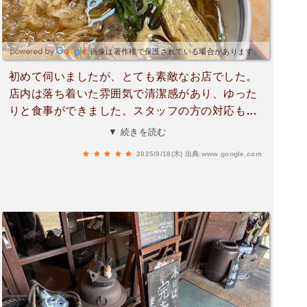
画像は著作権で保護されている場合があります。
初めて伺いましたが、とても素敵なお店でした。
店内は落ち着いた雰囲気で清潔感があり、ゆった
りと食事ができました。スタッフの方の対応もと
ても丁寧で、初めてでも安心して利用できまし
▼ 続きを読む
た。お蕎麦は香りが豊かでコシがあり、つゆとの
2025/9/18(木)
出典:www.google.com
バランスも絶妙。シンプルなのに素材の良さがし
っかり伝わってきて、最後まで飽きずに楽しめま
した。天ぷらもサクサクで油っぽさがなく、蕎麦
との相性が抜群でした。全体的に大満足で、ぜひ
また伺いたいと思います。お蕎麦が好きな方には
ぜひおすすめしたいお店です。