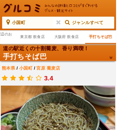
小国町
ジャンルすべて
周辺のお
東京都 飲食店
大阪府 飲食店
手打ちそば巴
店
道の駅近くの十割蕎麦、香り満喫！
手打ちそば巴
熊本県
/
小国町
/
宮原
蕎麦店
.
3.4