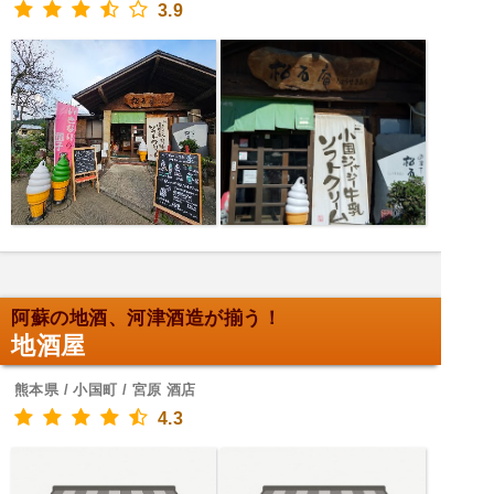
3.9
阿蘇の地酒、河津酒造が揃う！
地酒屋
熊本県 / 小国町 / 宮原 酒店
4.3