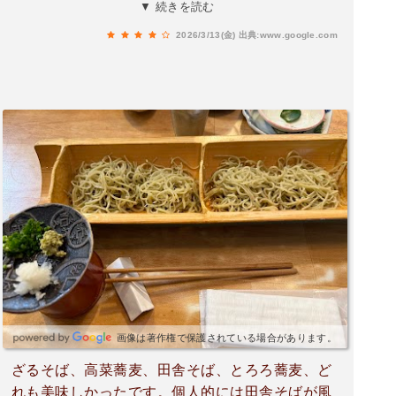
かったです これから近くの旅館でタイミーする
▼ 続きを読む
ので大丈夫。最近 あちこち出かけて半分仕事半
2026/3/13(金)
出典:www.google.com
分遊びみたいな生活してますが、割と楽しいで
す。
画像は著作権で保護されている場合があります。
ざるそば、高菜蕎麦、田舎そば、とろろ蕎麦、ど
れも美味しかったです。個人的には田舎そばが風