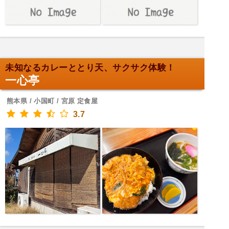
未知なるカレーととり天、サクサク体験！
一心亭
熊本県 / 小国町 / 宮原 定食屋
3.7