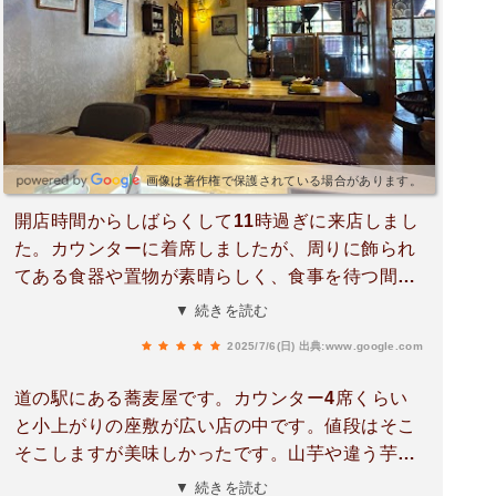
画像は著作権で保護されている場合があります。
開店時間からしばらくして11時過ぎに来店しまし
た。カウンターに着席しましたが、周りに飾られ
てある食器や置物が素晴らしく、食事を待つ間に
も目を楽しませてくれました。写真を撮るか悩み
▼ 続きを読む
ましたが、あんまり店内を撮るのもマナー違反か
2025/7/6(日)
出典:www.google.com
なと思い、料理の写真だけ撮っています。実際に
提供された料理の食器も、とても美しいなと思
道の駅にある蕎麦屋です。カウンター4席くらい
い、余り綺麗ではありませんが食後の写真も載せ
と小上がりの座敷が広い店の中です。値段はそこ
ます。田舎そば、香りもよく出汁は濃いめでした
そこしますが美味しかったです。山芋や違う芋を
が食後辺りに提供される蕎麦湯に合うお味です。
ブレンドしたとろろと卵が粘りがあって、蕎麦に
▼ 続きを読む