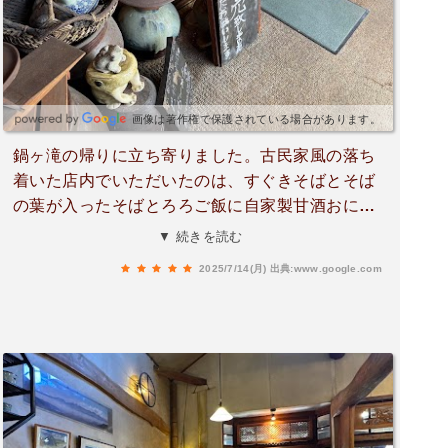
画像は著作権で保護されている場合があります。
鍋ヶ滝の帰りに立ち寄りました。古民家風の落ち
着いた店内でいただいたのは、すぐきそばとそば
の葉が入ったそばとろろご飯に自家製甘酒おにぎ
りとこだわり抜いた十割手打ちそば。そば粉は有
▼ 続きを読む
機栽培、出汁も無添加で体に優しいのが嬉しい。
2025/7/14(月)
出典:www.google.com
香り高くてコシもしっかり、そば湯も絶品。山菜
の天ぷらも揚げたてサクサクで美味でした。自然
豊かな小国の空気と相まって、心も体もリフレッ
シュできる名店です。道の駅のすぐ隣なのでアク
セスも良好。そば好きはもちろん、観光途中のラ
ンチにもおすすめ。また訪れたいと思える一軒で
す。