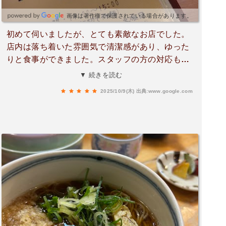
画像は著作権で保護されている場合があります。
初めて伺いましたが、とても素敵なお店でした。
店内は落ち着いた雰囲気で清潔感があり、ゆった
りと食事ができました。スタッフの方の対応もと
ても丁寧で、初めてでも安心して利用できまし
▼ 続きを読む
た。お蕎麦は香りが豊かでコシがあり、つゆとの
2025/10/9(木)
出典:www.google.com
バランスも絶妙。シンプルなのに素材の良さがし
っかり伝わってきて、最後まで飽きずに楽しめま
した。天ぷらもサクサクで油っぽさがなく、蕎麦
との相性が抜群でした。全体的に大満足で、ぜひ
また伺いたいと思います。お蕎麦が好きな方には
ぜひおすすめしたいお店です。