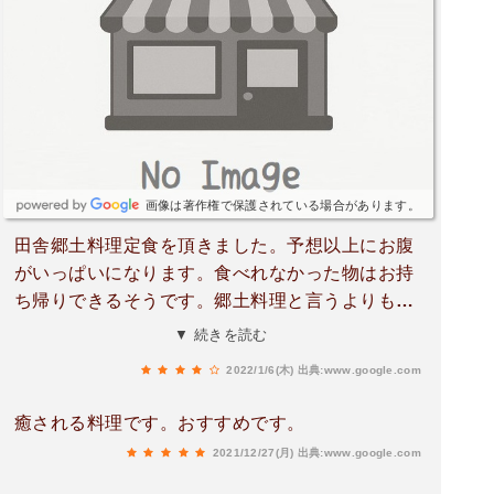
画像は著作権で保護されている場合があります。
田舎郷土料理定食を頂きました。予想以上にお腹
がいっぱいになります。食べれなかった物はお持
ち帰りできるそうです。郷土料理と言うよりも精
進料理に近いですね。美味しく頂きました。😄
▼ 続きを読む
2022/1/6(木)
出典:www.google.com
癒される料理です。おすすめです。
2021/12/27(月)
出典:www.google.com