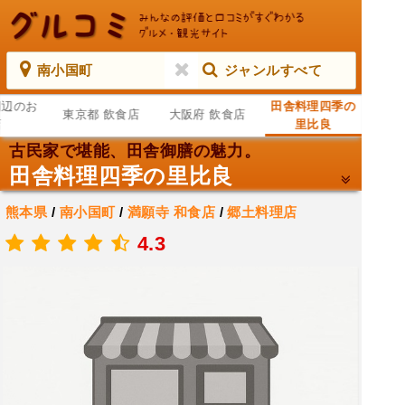
南小国町
ジャンルすべて
周辺のお
田舎料理四季の
東京都 飲食店
大阪府 飲食店
店
里比良
古民家で堪能、田舎御膳の魅力。
田舎料理四季の里比良
熊本県
/
南小国町
/
満願寺
和食店
/
郷土料理店
.
4.3