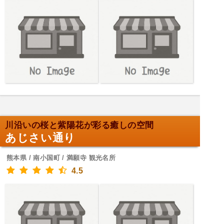
川沿いの桜と紫陽花が彩る癒しの空間
あじさい通り
熊本県 / 南小国町 / 満願寺 観光名所
4.5