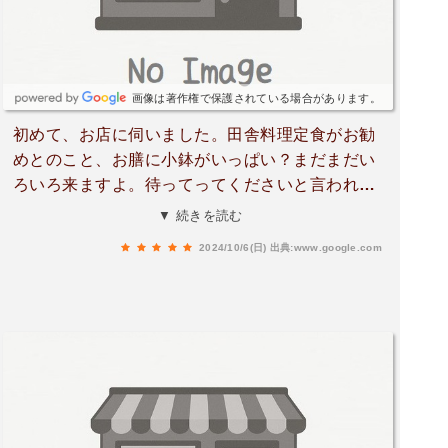
介さない。家族経営なので、混んでいると断られ
る。週末の11時30分〜13時ぐらいまで、混みま
す。できれば予約してほしいそうです。注文後、
少し時間がかかるので、時間には余裕を持ってお
画像は著作権で保護されている場合があります。
願いします。もうお腹いっぱいです、ありがと
初めて、お店に伺いました。田舎料理定食がお勧
う。いつまでもお元気で。春。ツバキの花と、フ
めとのこと、お膳に小鉢がいっぱい？まだまだい
キノトウの天ぷら、美味しゅうございました。
ろいろ来ますよ。待ってってくださいと言われ
て、待っていると、チキンと天ぷらの山菜を揚げ
▼ 続きを読む
たものなど、お味噌汁とご飯も天皇陛下献上米と
2024/10/6(日)
出典:www.google.com
言っていたので、全てがおいしかったですね。味
付けは薄味なので、素材の持ち味を生かした料理
になっています。里帰りした家でゆっくりとのん
びりと食べる料理になっています。おかげでゆっ
くりできて楽しかったですよ。家が330年前に建
てられたものなので、家はやっぱり持つのだなぁ
と思いました。すべて自家製野菜で作っているの
で、料理が味が良くて幸せな気持ちになりまし