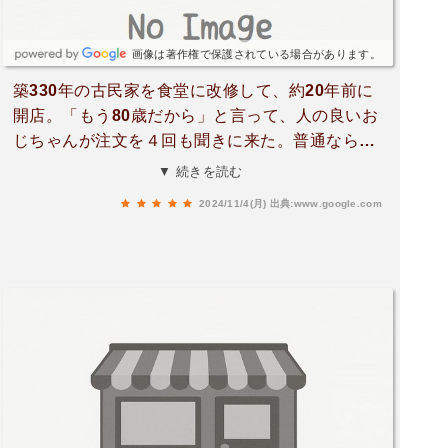
画像は著作権で保護されている場合があります。
築330年の古民家を食堂に改修して、約20年前に
開店。「もう80歳だから」と言って、人の良いお
じちゃんが注文を４回も聞きに来た。普通なら怒
ってしまうところだが、どういう訳か、お互いに
▼ 続きを読む
笑ってしまう。オススメは田舎料理定食。ご飯、
2024/11/4(月)
出典:www.google.com
お吸い物以外に、たくさんの小鉢や鶏肉、野菜の
天ぷらなど、なんと16品目。食材は「そこの山に
生えているやつを採って来る。みんなタダ」。と
はいえ、朝5時から仕込みを始めるそうで、手は
抜かない。お米は皇室献上米とか。鶏も生きてい
るやつを自分で全部締めるそうだ。手間暇考えれ
ば、2,200円は良心的です。「たくさんあるんだ」
と言って、代々伝わる刀を見せてくれた。お宝鑑
定団に出したらいいのに、と言うと「いやいや、
なまくらもんとなったらメンツ丸つぶれ」と意に