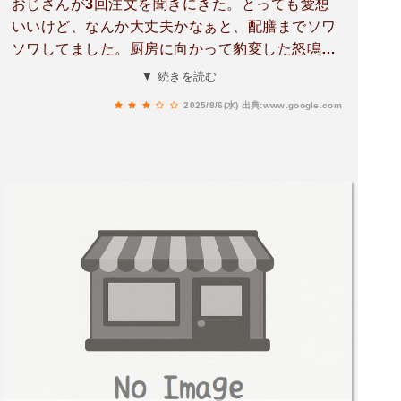
おじさんが3回注文を聞きにきた。とっても愛想
いいけど、なんか大丈夫かなぁと、配膳までソワ
ソワしてました。厨房に向かって豹変した怒鳴り
声にびっくり。笑だけど😆品数多く、コスパと味
▼ 続きを読む
はまずまずかな。
2025/8/6(水)
出典:www.google.com