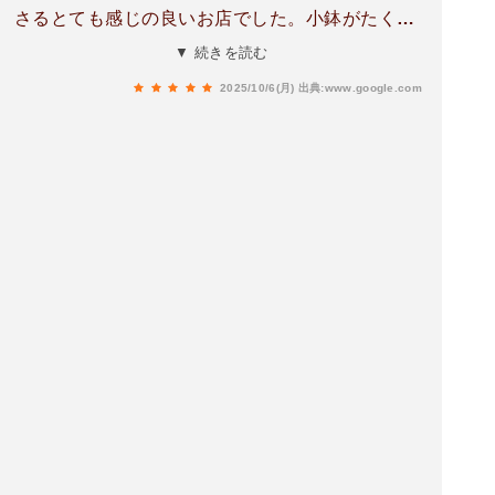
さるとても感じの良いお店でした。小鉢がたくさ
んあり、どれも美味しくいただきました。
▼ 続きを読む
2025/10/6(月)
出典:www.google.com