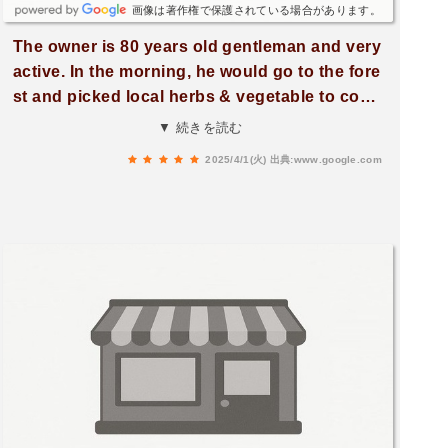
画像は著作権で保護されている場合があります。
The owner is 80 years old gentleman and very
active. In the morning, he would go to the fore
st and picked local herbs & vegetable to cook.
Thus, the ingredients are SUPER fresh.Highly
▼ 続きを読む
recommend “INAKA Teishoku” (2,200 yen). Th
2025/4/1(火)
出典:www.google.com
ere are at least 12+little dishes, vegetable tem
pura (SO GOOD) and fried chicken. The food i
s very authentic and homemade.The house is
340 years old. The owner even showed us Sa
murai sword!新鮮な食材で、とても美味しかった
です。黒川温泉に行く機会があったらまた訪れた
い店です。Great food, good location!