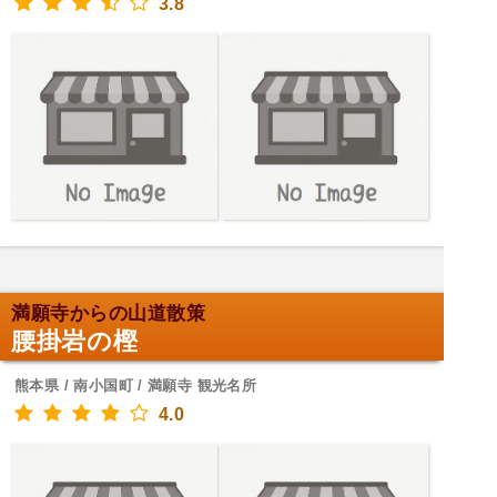
3.8
満願寺からの山道散策
腰掛岩の樫
熊本県 / 南小国町 / 満願寺 観光名所
4.0