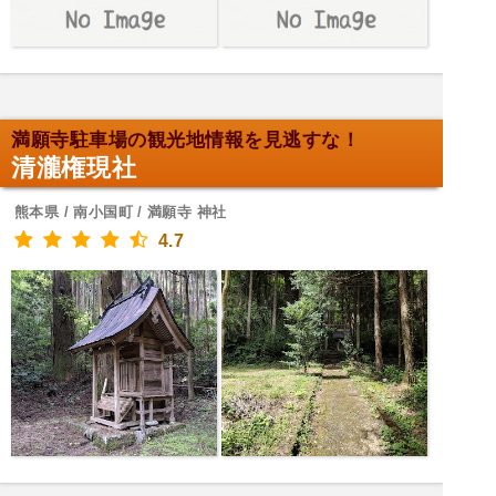
満願寺駐車場の観光地情報を見逃すな！
清瀧権現社
熊本県 / 南小国町 / 満願寺 神社
4.7