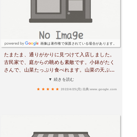
た。また行く機会があれば寄らせてもらいます。
画像は著作権で保護されている場合があります。
たまたま、通りがかりに見つけて入店しました。
古民家で、庭からの眺めも素敵です。小鉢がたく
さんで、山菜たっぷり食べれます。山菜の天ぷら
も美味しかったです椿の花の天ぷら初めて食べま
▼ 続きを読む
したあれで、1650円は、お得‼️
2022/4/25(月)
出典:www.google.com