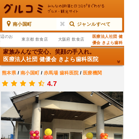
南小国町
ジャンルすべて
周辺のお
医療法人社団 健
東京都 飲食店
大阪府 飲食店
店
優会 きよら歯科
医院
家族みんなで安心、笑顔の手入れ。
医療法人社団 健優会 きよら歯科医院
熊本県
/
南小国町
/
赤馬場
歯科医院
/
医療機関
.
4.7