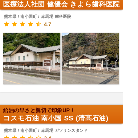
医療法人社団 健優会 きよら歯科医院
熊本県 / 南小国町 / 赤馬場 歯科医院
4.7
給油の早さと親切で印象UP！
コスモ石油 南小国 SS (清髙石油)
熊本県 / 南小国町 / 赤馬場 ガソリンスタンド