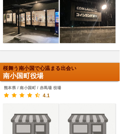
桜舞う南小国で心温まる出会い
南小国町役場
熊本県 / 南小国町 / 赤馬場 役場
4.1