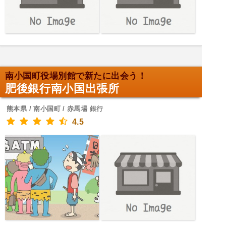
南小国町役場別館で新たに出会う！
肥後銀行南小国出張所
熊本県 / 南小国町 / 赤馬場 銀行
4.5