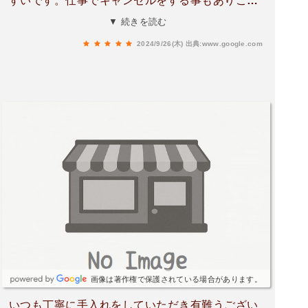
すいです。仕事でキャンセルをする事もありご迷
惑をお掛けしていますが、これからもよろしくお
▼ 続きを読む
願いします！
2024/9/26(木)
出典:www.google.com
画像は著作権で保護されている場合があります。
いつも丁寧に手入れをしていただき有難うござい