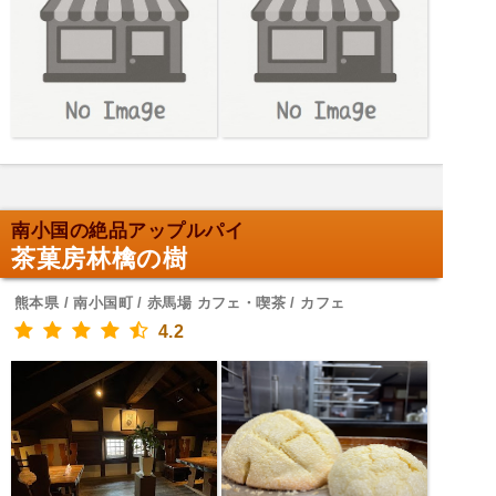
南小国の絶品アップルパイ
茶菓房林檎の樹
熊本県 / 南小国町 / 赤馬場 カフェ・喫茶 / カフェ
4.2