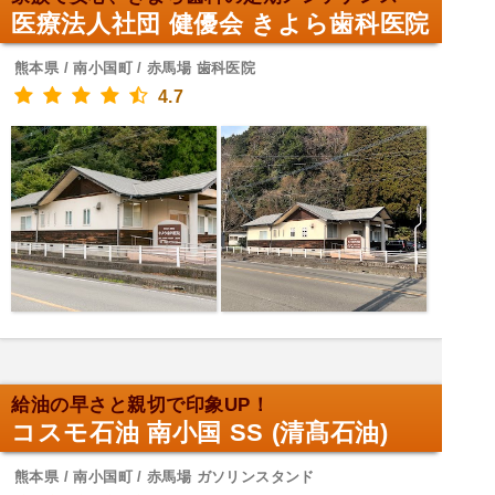
医療法人社団 健優会 きよら歯科医院
熊本県 / 南小国町 / 赤馬場 歯科医院
4.7
給油の早さと親切で印象UP！
コスモ石油 南小国 SS (清髙石油)
熊本県 / 南小国町 / 赤馬場 ガソリンスタンド