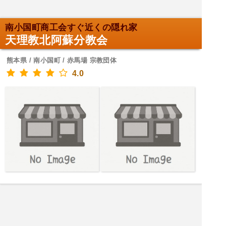
南小国町商工会すぐ近くの隠れ家
天理教北阿蘇分教会
熊本県 / 南小国町 / 赤馬場 宗教団体
4.0