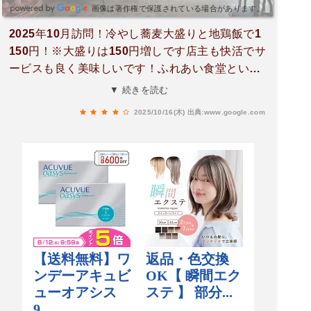
画像は著作権で保護されている場合があります。
2025年10月訪問！冷やし蕎麦大盛りと地鶏飯で1
150円！※大盛りは150円増しです店主も快活でサ
ービスも良く美味しいです！ふれあい食堂という
名の如く窓が網戸なしの全開で蜂や虫が入り放題
▼ 続きを読む
で、ふれあいとは虫か！？と思えました。少し恐
2025/10/16(木)
出典:www.google.com
ろしかったです。