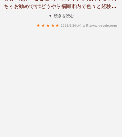
ちゃお勧めです❗どうやら福岡市内で色々と経験、
修業された大将みたいです。
▼ 続きを読む
2026/5/20(水)
出典:www.google.com