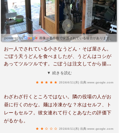
画像は著作権で保護されている場合があります。
お一人でされている小さなうどん・そば屋さん。
ごぼう天うどんを食べましたが、うどんはコシが
あってツルツルです。ごぼうは注文してから揚げ
てくれ、別皿に入れてくれるので、揚げたてのサ
▼ 続きを読む
クサク食感も楽しめるし、ツユに浸して出汁と一
2024/4/11(木)
出典:www.google.com
緒に楽しめます。サービスの漬物がこれまたメチ
ャうま！今回はかしわ飯は注文しませんでした
わざわざ行くところではない。隣の役場の人がお
が、次はかしわ飯も食べたいな〜♪
昼に行くのかな。麺は冷凍かな？水はセルフ、ト
レーもセルフ。彼女連れて行くとあなたの評価下
がるかも。
2024/4/11(木)
出典:www.google.com