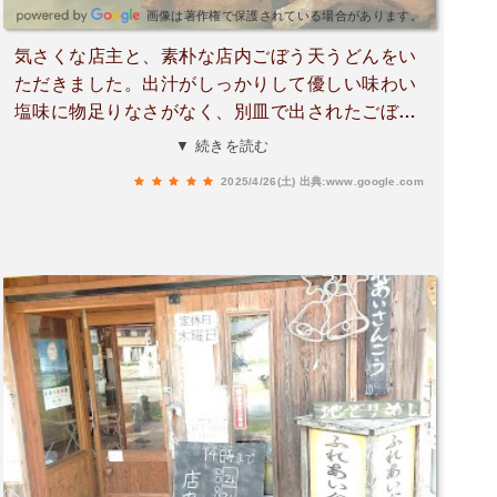
画像は著作権で保護されている場合があります。
気さくな店主と、素朴な店内ごぼう天うどんをい
ただきました。出汁がしっかりして優しい味わい
塩味に物足りなさがなく、別皿で出されたごぼう
天との相性も良く満足の一杯でした。
▼ 続きを読む
2025/4/26(土)
出典:www.google.com