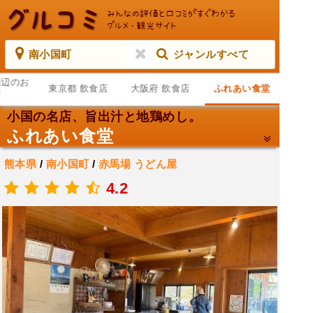
南小国町
ジャンルすべて
周辺のお
東京都 飲食店
大阪府 飲食店
ふれあい食堂
店
小国の名店、旨出汁と地鶏めし。
ふれあい食堂
熊本県
/
南小国町
/
赤馬場
うどん屋
.
4.2