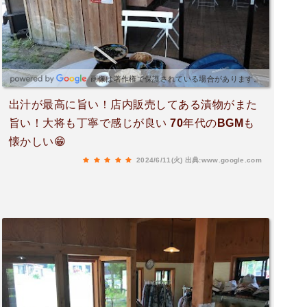
画像は著作権で保護されている場合があります。
出汁が最高に旨い！店内販売してある漬物がまた
旨い！大将も丁寧で感じが良い 70年代のBGMも
懐かしい😁
2024/6/11(火)
出典:www.google.com