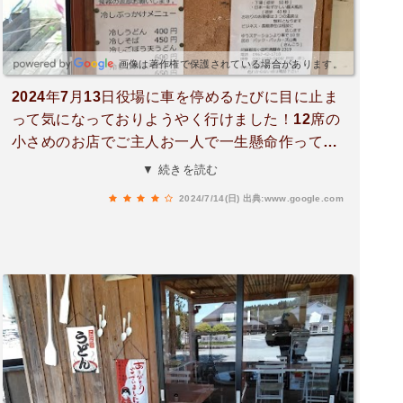
画像は著作権で保護されている場合があります。
2024年7月13日役場に車を停めるたびに目に止ま
って気になっておりようやく行けました！12席の
小さめのお店でご主人お一人で一生懸命作ってい
らっしゃいます。席から声をかけて注文する形お
▼ 続きを読む
水、お茶、自家製の漬物はセルフサービス漬物と
2024/7/14(日)
出典:www.google.com
っても美味しいです！そして、値段が安い！もつ
煮定食も気になりましたが、鳥つくね天うどんと
かしわ飯いただきました。うどんの出汁も優しく
柔めのうどんで美味しかったですありがとうござ
いました！また行きます！