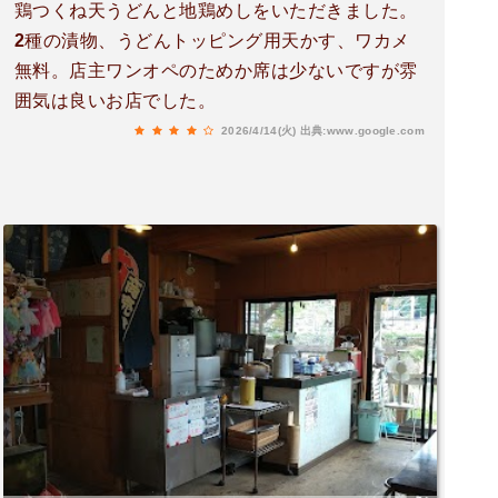
鶏つくね天うどんと地鶏めしをいただきました。
2種の漬物、うどんトッピング用天かす、ワカメ
無料。店主ワンオペのためか席は少ないですが雰
囲気は良いお店でした。
2026/4/14(火)
出典:www.google.com