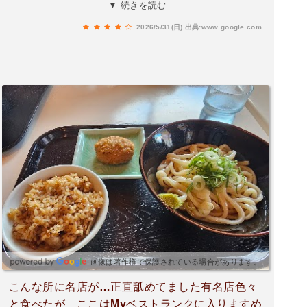
り繰りしてる為、メニューは少なく、お冷や、漬
▼ 続きを読む
物、食器の返金はセルフサービスになります。味
2026/5/31(日)
出典:www.google.com
は普通に美味しいです。 この値段なら納得で
す。 ごぼう天は別皿で提供されますから、サク
サク感も味わえます。理由は不明でしたが、店内
ヘルメット持ち込み禁止になってますので、バイ
クの方はご注意を！
画像は著作権で保護されている場合があります。
こんな所に名店が…正直舐めてました有名店色々
と食べたが ここはMyベストランクに入りますめ