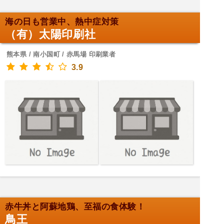
海の日も営業中、熱中症対策
（有）太陽印刷社
熊本県 / 南小国町 / 赤馬場 印刷業者
3.9
赤牛丼と阿蘇地鶏、至福の食体験！
鳥王