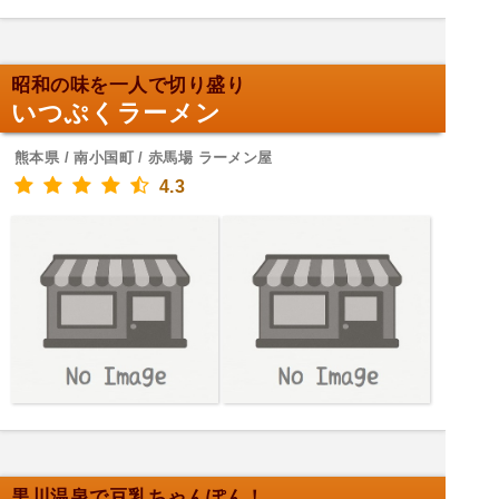
昭和の味を一人で切り盛り
いつぷくラーメン
熊本県 / 南小国町 / 赤馬場 ラーメン屋
4.3
黒川温泉で豆乳ちゃんぽん！