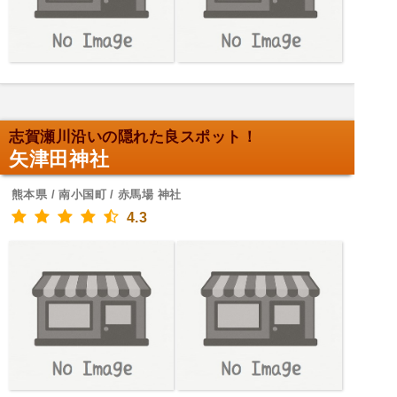
志賀瀬川沿いの隠れた良スポット！
矢津田神社
熊本県 / 南小国町 / 赤馬場 神社
4.3