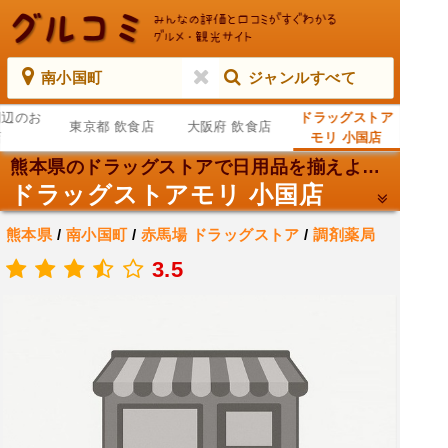
南小国町
ジャンルすべて
周辺のお
ドラッグストア
東京都 飲食店
大阪府 飲食店
店
モリ 小国店
熊本県のドラッグストアで日用品を揃えよう！
ドラッグストアモリ 小国店
熊本県
/
南小国町
/
赤馬場
ドラッグストア
/
調剤薬局
.
3.5