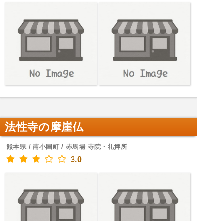
法性寺の摩崖仏
熊本県 / 南小国町 / 赤馬場 寺院・礼拝所
3.0