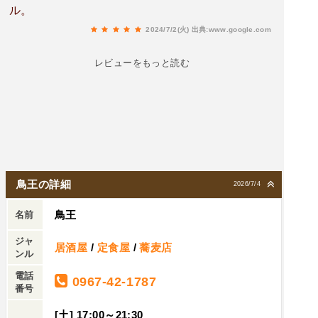
ル。
2024/7/2(火)
出典:www.google.com
レビューをもっと読む
鳥王の詳細
2026/7/4
鳥王
名前
ジャ
居酒屋
/
定食屋
/
蕎麦店
ンル
電話
0967-42-1787
番号
[土] 17:00～21:30