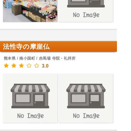
法性寺の摩崖仏
熊本県 / 南小国町 / 赤馬場 寺院・礼拝所
3.0