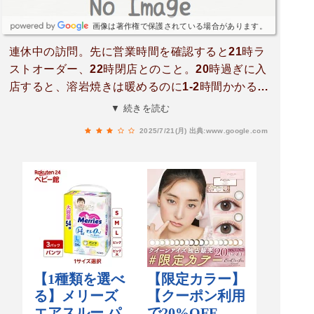
分へ行く時は寄りたいと思っています。
画像は著作権で保護されている場合があります。
連休中の訪問。先に営業時間を確認すると21時ラ
ストオーダー、22時閉店とのこと。20時過ぎに入
店すると、溶岩焼きは暖めるのに1-2時間かかるの
でもうとオーダーが出来ないと言われました。(で
▼ 続きを読む
も溶岩蕎麦はできるとの事)地鶏炭火焼き(美味し
2025/7/21(月)
出典:www.google.com
かった！)、蓮根挟み揚げ、赤牛丼(マヨネーズ抜
きに変更)、溶岩蕎麦(瓦そばを真似たものでだし
汁で食べるところが大きな違い)、馬刺しとレバ刺
しをオーダー。溶岩そばもオーダーが通ってなく
てバタバタしましたが、この界隈でこの時間で食
べられるところは少なくありがたかったです。QR
コードを読み取り、自分でオーダーします。