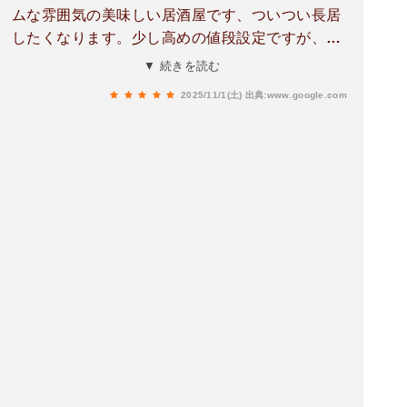
ムな雰囲気の美味しい居酒屋です、ついつい長居
したくなります。少し高めの値段設定ですが、行
く価値あります。鳥の炭火焼きは柚子胡椒をつけ
▼ 続きを読む
て美味しくいただきました。食感はコリコリ、噛
2025/11/1(土)
出典:www.google.com
めば噛む程に味がでる脂の甘みが最高です地鶏が
メインみたいですがその他にもあか牛や居酒屋メ
ニューも豊富でした！スタッフさんも親切丁寧、
近くまで行った方におすすめのお店です✨