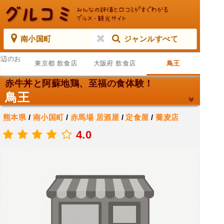
南小国町
ジャンルすべて
周辺のお
東京都 飲食店
大阪府 飲食店
鳥王
店
赤牛丼と阿蘇地鶏、至福の食体験！
鳥王
熊本県
/
南小国町
/
赤馬場
居酒屋
/
定食屋
/
蕎麦店
.
4.0