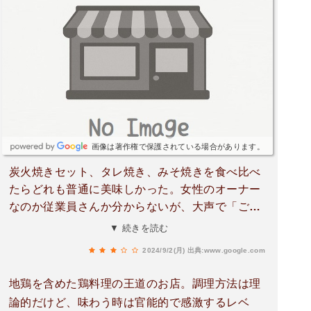
画像は著作権で保護されている場合があります。
炭火焼きセット、タレ焼き、みそ焼きを食べ比べ
たらどれも普通に美味しかった。女性のオーナー
なのか従業員さんか分からないが、大声で「ご飯
が足りないよー！」とか、「イライラしない！」
▼ 続きを読む
等ずっと他の従業員に言っていて不快だった。イ
2024/9/2(月)
出典:www.google.com
ライラしてるのはあなただよとツッコミたかっ
た。
地鶏を含めた鶏料理の王道のお店。調理方法は理
論的だけど、味わう時は官能的で感激するレベ