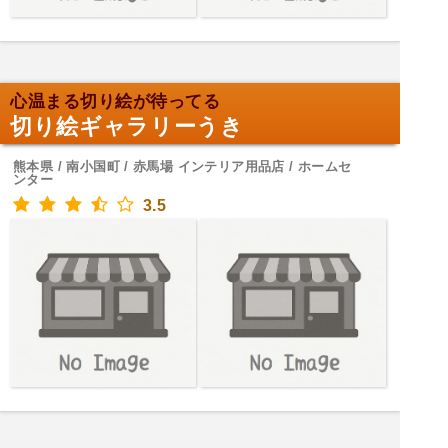
心温まる切り絵が待ってる
切り絵ギャラリーうき
熊本県 / 南小国町 / 赤馬場 インテリア用品店 / ホームセ
ンター
3.5