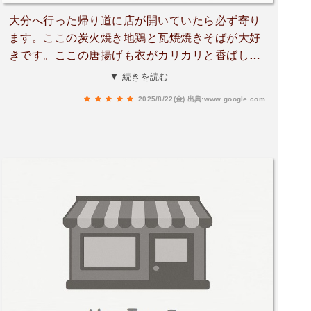
大分へ行った帰り道に店が開いていたら必ず寄り
ます。ここの炭火焼き地鶏と瓦焼焼きそばが大好
きです。ここの唐揚げも衣がカリカリと香ばしい
音が鳴る衣で冷めても美味しいので必ず持ち帰り
▼ 続きを読む
でも注文します。今回は行ったら子どものジュー
2025/8/22(金)
出典:www.google.com
スをサービスして下さいました☆とても親切で
す。瓶ビールを注文して2回目の注文時には売り
切れと言われたんですがお店の方が待ってもらえ
たら買いに行きますと言って下さり時間もあった
ので山芋鉄板焼きを追加で注文して待ちました。
それも最高に美味しかったです！帰る時にはゲリ
ラ豪雨になりどうしようかと悩んでいると店員さ
んが傘を貸し出してくれて車まで行き出入り口ギ
リギリギリまでつけていいですよと案内して下さ
り、みんなが乗り終わるまで傘を差し続けて下さ
って車が出て見送るまでいらっしゃいました。本
当に親切なお店の方たちで感動しました。また大