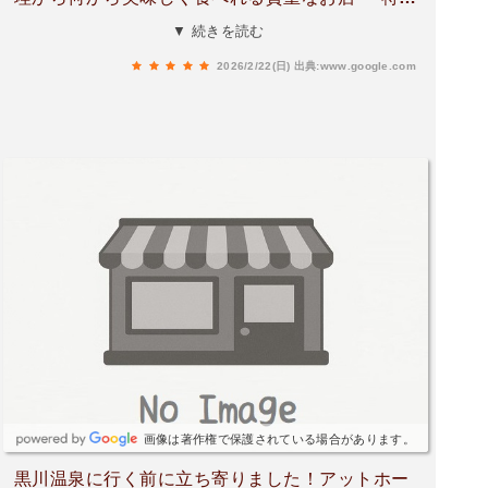
チキン南蛮とか手羽先の唐揚げ地鶏の炭火焼き✨
▼ 続きを読む
そして、これ驚きだけど、おにぎりと卵焼きはめ
2026/2/22(日)
出典:www.google.com
ちゃくちゃおいしかった😆夜はお酒も飲めるの
で、旅先の方にもいいかもしれないです。ランチ
もやってます！
画像は著作権で保護されている場合があります。
黒川温泉に行く前に立ち寄りました！アットホー