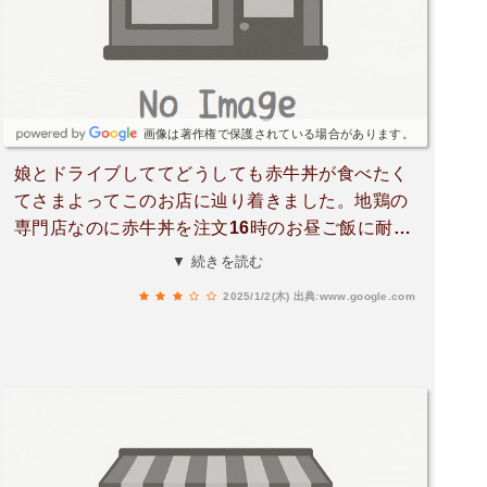
画像は著作権で保護されている場合があります。
娘とドライブしててどうしても赤牛丼が食べたく
てさまよってこのお店に辿り着きました。地鶏の
専門店なのに赤牛丼を注文16時のお昼ご飯に耐え
れず娘が唐揚げを追加マヨネーズがかかった赤牛
▼ 続きを読む
が美味しかった次に口に入れた唐揚げが凄まじく
2025/1/2(木)
出典:www.google.com
美味しい❗️いつか鳥料理中心で食べたいですお店の
方もアットホームで若い男の子に温かく調理を教
えてる様子も聴こえてきました。