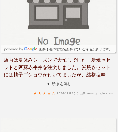
画像は著作権で保護されている場合があります。
店内は夏休みシーズンで大忙しでした。炭焼きセ
ットと阿蘇赤牛丼を注文しました。炭焼きセット
には柚子ゴショウが付いてましたが、結構塩味が
きついので不要かな…牛丼のマヨネーズは素材を
▼ 続きを読む
台無しにしてましたボリュームはあるけど値段が
2024/12/29(日)
出典:www.google.com
高めです…ごちそう様でした。