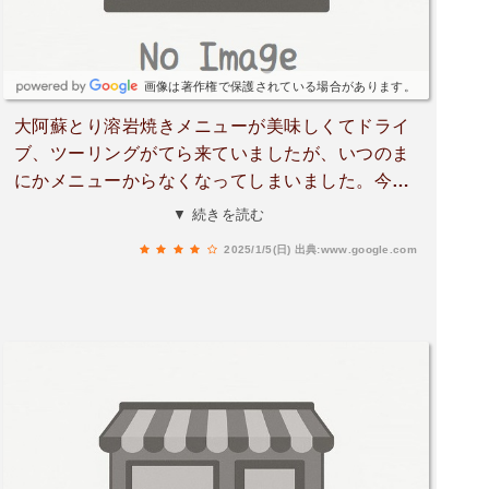
画像は著作権で保護されている場合があります。
大阿蘇とり溶岩焼きメニューが美味しくてドライ
ブ、ツーリングがてら来ていましたが、いつのま
にかメニューからなくなってしまいました。今回
は、種鶏もも炭焼きセットを注文。柚子胡椒をつ
▼ 続きを読む
けながらいただきました。美味しかったです。17
2025/1/5(日)
出典:www.google.com
80円、ちょっとお値段高いのかな？と思いまし
た。Googleでは夜の営業時間が記載しています
が、お昼もしているようです。何度か、Googleの
営業時間みて来ましたが休みにだったりしたの
で、電話での確認をオススメします。