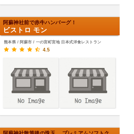
阿蘇神社前で赤牛ハンバーグ！
ビストロ モン
熊本県 / 阿蘇市 / 一の宮町宮地 日本式洋食レストラン
4.5
阿蘇神社散策後の珠玉、 プレミアムソフトクリーム！