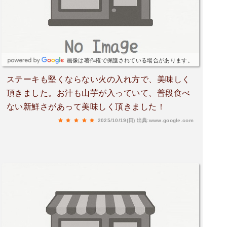
ックを焼そばを作るような手さばきで十分しすぎ
る程炒めあげるそして目玉焼き最後に待ちに待っ
た❣️あか牛❣️登場 これかーこりゃ ステーキ🥩
だ見事な焼き加減で仕上げできあがったｮ 〜 😋
でわさっそくライスから一口ん〜 肉の旨みにガ
画像は著作権で保護されている場合があります。
ーリックが効いてバランスよくマッチ間違いな
ステーキも堅くならない火の入れ方で、美味しく
く うま〜い👍やみつき になりそうライスの上
頂きました。お汁も山芋が入っていて、普段食べ
に"あか牛" ステーキがひとくち口にすると赤身だ
ない新鮮さがあって美味しく頂きました！
から少し硬さあるかと思ってたが程よい柔らかさ
でこれも 👍バツグン👍ステーキには あら塩
2025/10/19(日)
出典:www.google.com
ワサビを好みで付けて食べるこれつけたら 更
に うま〜匂いにつられ 来たけどほんと よか
ったな〜🙏また是非 来たいですおすすめですょ
👍