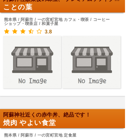
ことの葉
熊本県 / 阿蘇市 / 一の宮町宮地 カフェ・喫茶 / コーヒー
ショップ・喫茶店 / 和菓子屋
3.8
阿蘇神社近くの赤牛丼、絶品です！
焼肉 やよい食堂
熊本県 / 阿蘇市 / 一の宮町宮地 定食屋