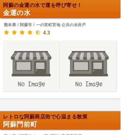
阿蘇の金運の水で運を呼び寄せ！
金運の水
熊本県 / 阿蘇市 / 一の宮町宮地 公共の水井戸
4.3
レトロな阿蘇商店街で心温まる散策
阿蘇門前町