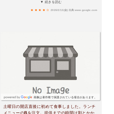
噛むたびに肉の甘みが広がります。中央の卵黄を
▼ 続きを読む
崩せばコクが加わり、特製ダレと絡んでよりまろ
2026/2/13(金)
出典:www.google.com
やかな味わいに。添えられたわさびが良いアクセ
ントになり、最後まで飽きずに楽しめます。見た
目の華やかさと満足感を兼ね備えた、贅沢なあか
牛丼でした。
画像は著作権で保護されている場合があります。
土曜日の開店直後に初めて食事しました。ランチ
メニューのBを注文。提供までの時間は割とかか