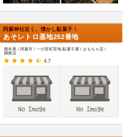
阿蘇神社近く、懐かし駄菓子！
あそレトロ基地252番地
熊本県 / 阿蘇市 / 一の宮町宮地 駄菓子屋 / おもちゃ店 /
雑貨店
4.7