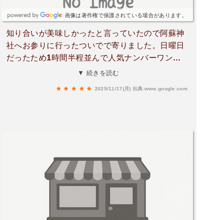
画像は著作権で保護されている場合があります。
知り合いが美味しかったと言っていたので阿蘇神
社へお参りに行ったついでで寄りました。日曜日
だったため1時間半程並んで人気ナンバーワンの
ものを頂きました。お肉は絶妙な焼き加減で柔ら
▼ 続きを読む
かくてガーリックライスともマッチしてとーって
2025/11/17(月)
出典:www.google.com
も美味でした。いつも並んでまで食べることはな
いのですが、本当に並んででも食べて良かったと
思いました。お腹がすいてたのでペロリ完食👏く
どくないのでお肉ダブルでも良かったなーと後
悔…ここは絶対リピありです！