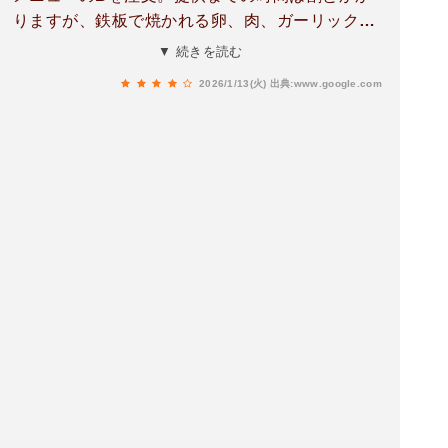
りますが、鉄板で焼かれる卵、肉、ガーリックラ
イスを見つつガーリックの香りで期待度MAXヤバ
▼ 続きを読む
すぎました。ワサビ塩で食べる赤牛最高。ガーリ
2026/1/13(火)
出典:www.google.com
ックライスのパンチ最高。再訪確定。