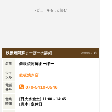
味が素晴らしいステーキでした。鉄板に塩とワサ
にはしませんでしたが、結果的に大盛りにすれば
ビが乗ってるので、味変も楽しめます。ダブルも
レビューをもっと読む
よかったと思いました。おじさんの胃でも。もち
食べれそうです。
ろん肉もガーリックライスも、美味しかったで
す。
鉄板焼阿蘇まーぼーの詳細
2026/5/31
鉄板焼阿蘇まーぼー
名前
ジャ
鉄板焼き店
ンル
電話
070-5410-0546
番号
[日火水金土] 11:00～14:45
営業
時間
[月木] 定休日