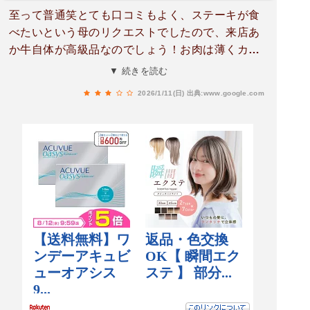
至って普通笑とても口コミもよく、ステーキが食
べたいという母のリクエストでしたので、来店あ
か牛自体が高級品なのでしょう！お肉は薄くカッ
トされていて、それほどボリュームがあるという
▼ 続きを読む
感じではありません。味噌汁はしょっぱくて飲め
2026/1/11(日)
出典:www.google.com
ませんでした。