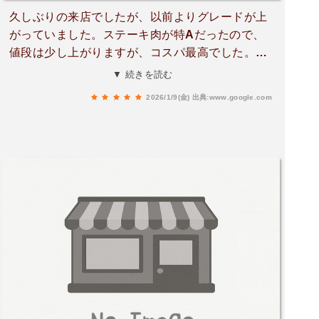
久しぶりの来店でしたが、以前よりグレードが上
がっていました。ステーキ肉が特Aだったので、
値段は少し上がりますが、コスパ最高でした。レ
ア気味で柔らかく、甘味もあり、脂っぽくなかっ
▼ 続きを読む
たので、ペロッと食べれました。もちろんガーリ
2026/1/9(金)
出典:www.google.com
ックライスも美味しいです。味噌汁に山芋が入っ
ているのも、気に入りました。ただ、山芋で汁が
温くなるので、味噌汁自体熱々にしてもらった方
が、私的には好みでした。