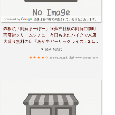
画像は著作権で保護されている場合があります。
鉄板焼『阿蘇まーぼー』阿蘇神社横の阿蘇門前町
商店街クリームシチュー有田も来たバイクで来店
大盛り無料の店『あか牛ガーリックライス』2,100
円を堪能させて頂きましたガーリックライスは噂
▼ 続きを読む
通りとにかく美味しかったｮ👍ほんとは阿蘇の赤牛
2025/11/12(水)
出典:www.google.com
どんを一度はと食べようと思ったんでがそれより
も店舗近くに行くとなんとも食欲をそそるガーリ
ックの匂いが‥これは食べるしかなーい‼️お昼ごは
ん前に行ったらこりゃ やられるなー店内に入っ
たら目の前に大きな鉄板焼きが‼️カウンターに座
れば目の前で店主調理してるとこが見れます自分
を惹きつけた「ガーリックライス」をすかさず注
文出来るまでの間店主の鉄板焼きの様子を目の前
でズット見てましたょ❗️慣れた扱いでお米とガーリ