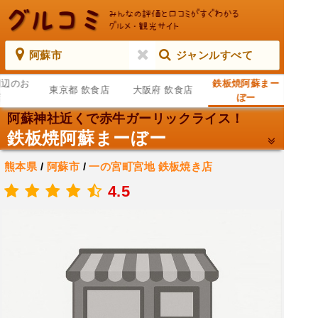
阿蘇市
ジャンルすべて
周辺のお
鉄板焼阿蘇まー
東京都 飲食店
大阪府 飲食店
店
ぼー
阿蘇神社近くで赤牛ガーリックライス！
鉄板焼阿蘇まーぼー
熊本県
/
阿蘇市
/
一の宮町宮地
鉄板焼き店
.
4.5