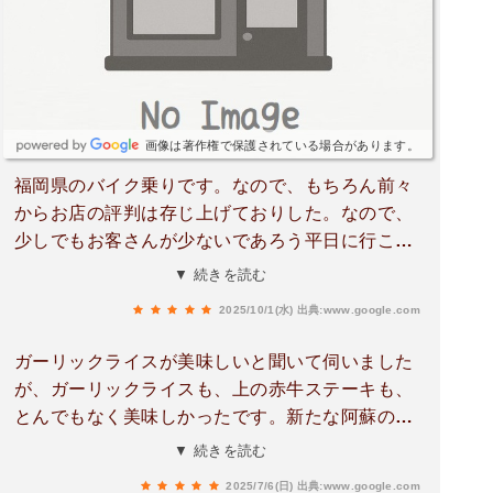
画像は著作権で保護されている場合があります。
福岡県のバイク乗りです。なので、もちろん前々
からお店の評判は存じ上げておりした。なので、
少しでもお客さんが少ないであろう平日に行こう
と決めていました。平日の火曜日に食べたいタイ
▼ 続きを読む
ミングと合い、おじゃましました。開店２５分前
2025/10/1(水)
出典:www.google.com
でギリ先頭でした。ワタシ、ツーリングでは時間
の読みやすい開店前の待ちしかしませんので、こ
ガーリックライスが美味しいと聞いて伺いました
の程度なら全く苦にならなかったです。それでも
が、ガーリックライスも、上の赤牛ステーキも、
入店してすぐ満席、１０分後には駐車場も埋まっ
とんでもなく美味しかったです。新たな阿蘇のお
ていました。いただきましたのは「あか牛ガーリ
気に入りに巡り会えて感動しました。今まで食べ
▼ 続きを読む
ックライスお肉ダブル」大盛りの感じがわからな
た、赤牛ステーキの中でも、とても柔らかく、旨
かったので、お肉ダブルにしたのもあり、大盛り
2025/7/6(日)
出典:www.google.com