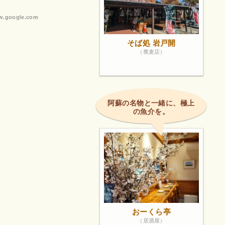
.google.com
そば処 岩戸開
（蕎麦店）
阿蘇の名物と一緒に、極上
の魚介を。
おーくら亭
（居酒屋）