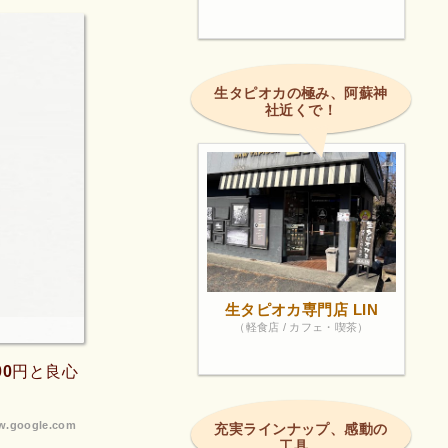
生タピオカの極み、阿蘇神
社近くで！
生タピオカ専門店 LIN
（軽食店 / カフェ・喫茶）
00円と良心
.google.com
充実ラインナップ、感動の
工具。