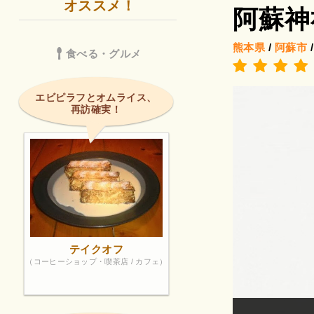
オススメ！
阿蘇神
熊本県
/
阿蘇市
食べる・グルメ
エビピラフとオムライス、
再訪確実！
テイクオフ
（コーヒーショップ・喫茶店 / カフェ）