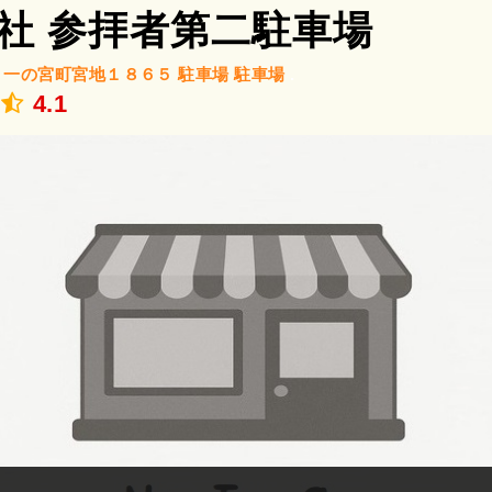
社 参拝者第二駐車場
/
一の宮町宮地１８６５ 駐車場
駐車場
.
4.1