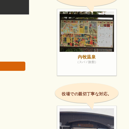
最初の30分は無料、以後1時間100円です。
画像は著作権で
内牧温泉
（スパ / 旅館）
役場での親切丁寧な対応。