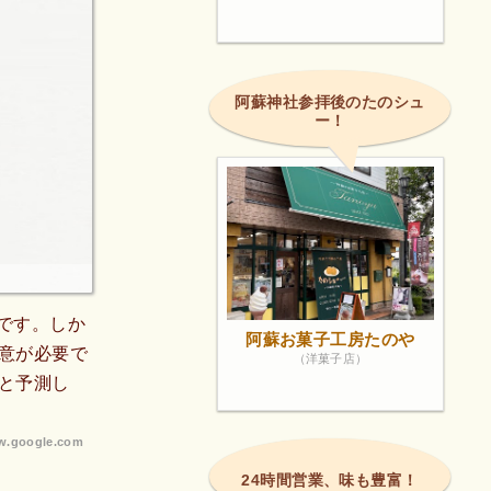
阿蘇神社参拝後のたのシュ
ー！
円です。しか
阿蘇お菓子工房たのや
意が必要で
（洋菓子店）
と予測し
.google.com
24時間営業、味も豊富！