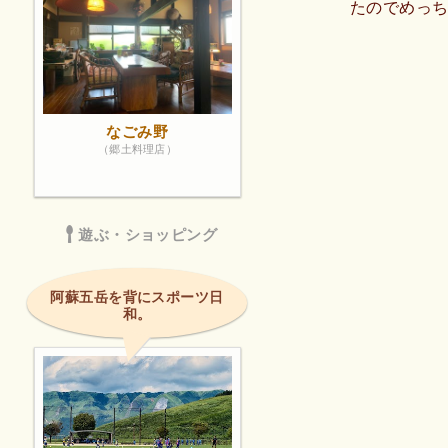
たのでめっ
なごみ野
（郷土料理店）
遊ぶ・ショッピング
阿蘇五岳を背にスポーツ日
和。