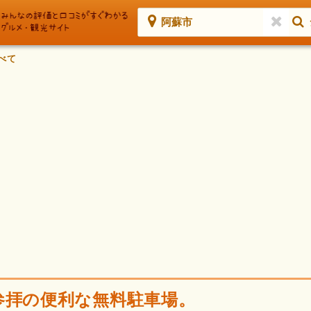
阿蘇市
べて
参拝の便利な無料駐車場。