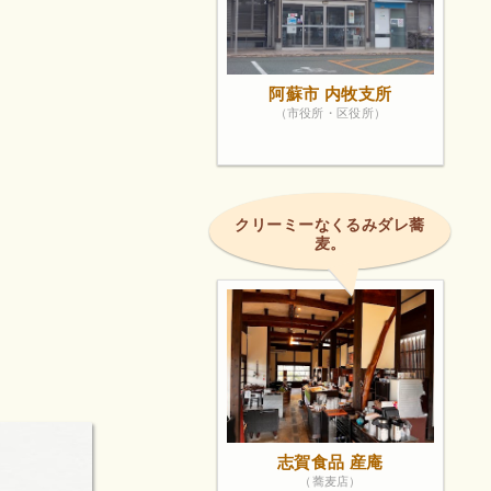
阿蘇市 内牧支所
（市役所・区役所）
クリーミーなくるみダレ蕎
麦。
志賀食品 産庵
（蕎麦店）