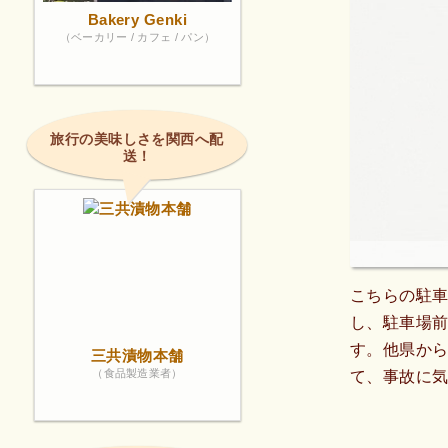
Bakery Genki
（ベーカリー / カフェ / パン）
旅行の美味しさを関西へ配
送！
こちらの駐車
し、駐車場
す。他県か
三共漬物本舗
（食品製造業者）
て、事故に