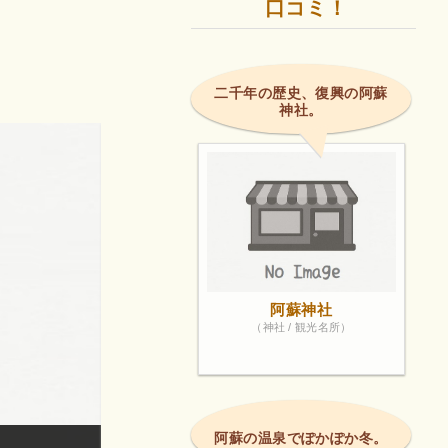
口コミ！
二千年の歴史、復興の阿蘇
神社。
阿蘇神社
（神社 / 観光名所）
阿蘇の温泉でぽかぽか冬。