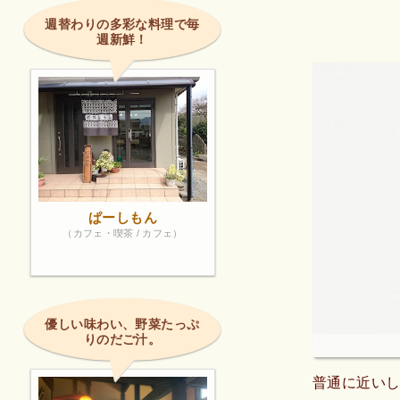
週替わりの多彩な料理で毎
週新鮮！
ぱーしもん
（カフェ・喫茶 / カフェ）
優しい味わい、野菜たっぷ
りのだご汁。
普通に近いし