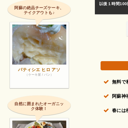
なかったのでめっちゃいい駐車場。
以後１時間10
阿蘇の絶品チーズケーキ、
テイクアウトも♪
権で保護されている場合があります。
パティシエ ヒロ アソ
（ケーキ屋 / パン）
無料で
阿蘇神
自然に囲まれたオーガニッ
ク体験！
春には