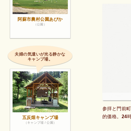
阿蘇市農村公園あぴか
（公園）
夫婦の気遣いが光る静かな
キャンプ場。
参拝と門前町
的価格。24
五反畑キャンプ場
（キャンプ場 / 公園）