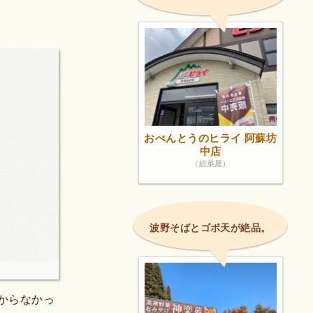
おべんとうのヒライ 阿蘇坊
中店
（総菜屋）
波野そばとゴボ天が絶品。
かからなかっ