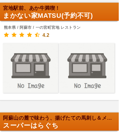
宮地駅前、あか牛満喫！
まかない家MATSU(予約不可)
熊本県 / 阿蘇市 / 一の宮町宮地 レストラン
4.2
阿蘇山の麓で味わう、揚げたての馬刺し＆メンチカツ！
スーパーはらぐち