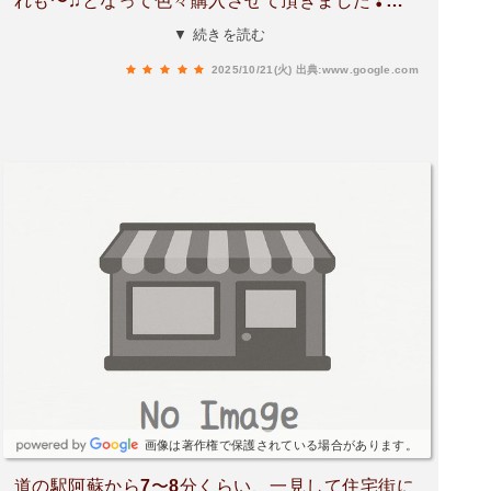
れも〜♫となって色々購入させて頂きました❢ど
れも美味しくてパンはふわふわでとても満足しま
▼ 続きを読む
した❢またパン買いに行きます。
2025/10/21(火)
出典:www.google.com
画像は著作権で保護されている場合があります。
道の駅阿蘇から7〜8分くらい、一見して住宅街に