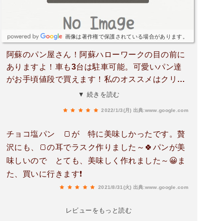
画像は著作権で保護されている場合があります。
阿蘇のパン屋さん！阿蘇ハローワークの目の前に
ありますよ！車も3台は駐車可能。可愛いパン達
がお手頃値段で買えます！私のオススメはクリー
ムチーズ系！クリームチーズが惜しみなくたっぷ
▼ 続きを読む
り入ってます！そしてベーグルサンドも甘い系と
2022/1/3(月)
出典:www.google.com
おかず系も種類も豊富！写真のココナッツパッシ
ョンは私のご褒美スイーツです！
チョコ塩パン 🍞が 特に美味しかったです。贅
沢にも、🍞の耳でラスク作りました～🍀パンが美
味しいので とても、美味しく作れました～😀ま
た、買いに行きます❗
2021/8/31(火)
出典:www.google.com
レビューをもっと読む