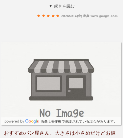
購入したのですが、あまりの美味しさにビック
▼ 続きを読む
リ‼️虜になって、合計3つ塩チョコを食べちゃいま
2025/3/14(金)
出典:www.google.com
した。120円では安すぎる、最高のお味でした。
ご馳走様でした！！
画像は著作権で保護されている場合があります。
おすすめパン屋さん。大きさは小さめだけどお値