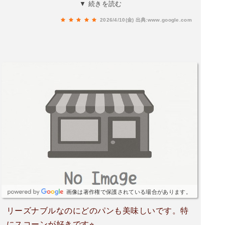
手頃で色々食べれるのが嬉しいです☺️また絶対行
▼ 続きを読む
きたい！
2026/4/10(金)
出典:www.google.com
画像は著作権で保護されている場合があります。
リーズナブルなのにどのパンも美味しいです。特
にスコーンが好きです⭐︎