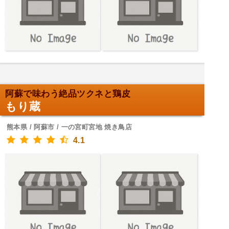
阿蘇で味わう絶品ツクネと鶏皮
もり蔵
熊本県 / 阿蘇市 / 一の宮町宮地 焼き鳥店
4.1