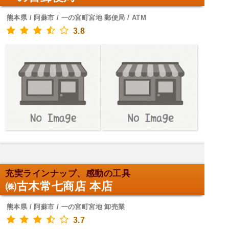
熊本県 / 阿蘇市 / 一の宮町宮地 郵便局 / ATM
3.8
充実ラインナップ、感動の工具
㈱古木常七商店 本店
熊本県 / 阿蘇市 / 一の宮町宮地 卸売業
3.7