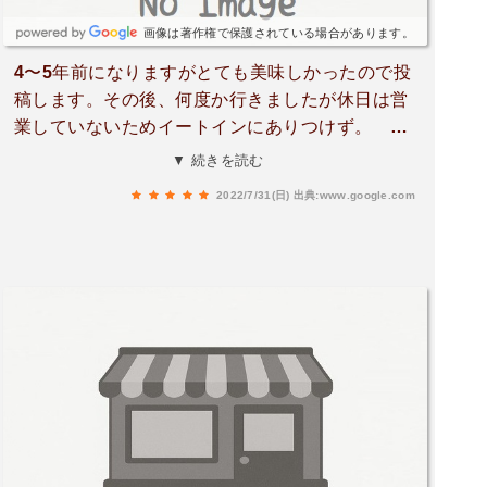
画像は著作権で保護されている場合があります。
4〜5年前になりますがとても美味しかったので投
稿します。その後、何度か行きましたが休日は営
業していないためイートインにありつけず。 平
日は行けないし。忘れられないのは、BLTとあん
▼ 続きを読む
バター。あー、また食べたい。
2022/7/31(日)
出典:www.google.com