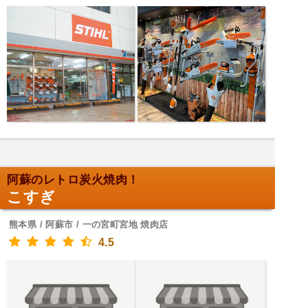
阿蘇のレトロ炭火焼肉！
こすぎ
熊本県 / 阿蘇市 / 一の宮町宮地 焼肉店
4.5