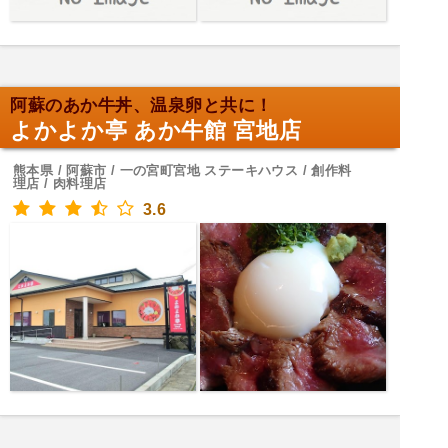
阿蘇のあか牛丼、温泉卵と共に！
よかよか亭 あか牛館 宮地店
熊本県 / 阿蘇市 / 一の宮町宮地 ステーキハウス / 創作料
理店 / 肉料理店
3.6