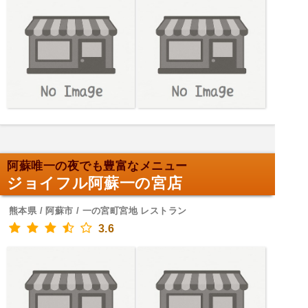
阿蘇唯一の夜でも豊富なメニュー
ジョイフル阿蘇一の宮店
熊本県 / 阿蘇市 / 一の宮町宮地 レストラン
3.6