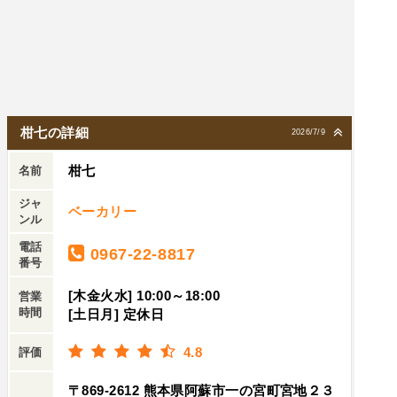
柑七の詳細
2026/7/9
柑七
名前
ジャ
ベーカリー
ンル
電話
0967-22-8817
番号
[木金火水] 10:00～18:00
営業
時間
[土日月] 定休日
4.8
評価
〒869-2612 熊本県阿蘇市一の宮町宮地２３