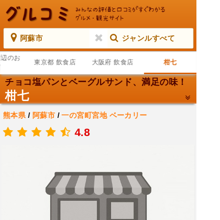
阿蘇市
ジャンルすべて
周辺のお
東京都 飲食店
大阪府 飲食店
柑七
店
チョコ塩パンとベーグルサンド、満足の味！
柑七
熊本県
/
阿蘇市
/
一の宮町宮地
ベーカリー
.
4.8