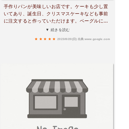
手作りパンが美味しいお店です。ケーキも少し置
いてあり、誕生日、クリスマスケーキなども事前
に注文すると作っていただけます。ベーグルに
は、色々サンドしてもらえます(有料)イートイン
▼ 続きを読む
スペースもありますが１組ぐらいのスペースで
2023/8/20(日)
出典:www.google.com
す。コーヒーなどもいただけます。