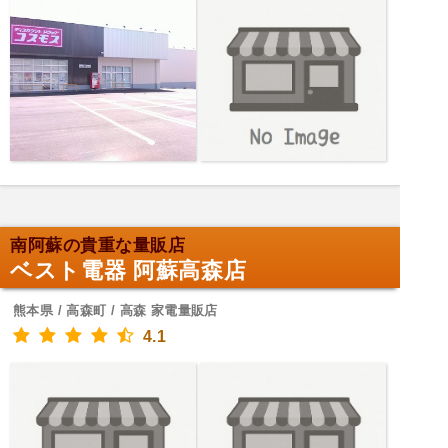
南阿蘇の貴重な量販店
ベスト電器 阿蘇高森店
熊本県 / 高森町 / 高森 家電量販店
4.1