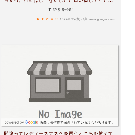
目立った行動はしてないしただ買い物してただけ
なんですけど､気分を害するのでやめてください。
▼ 続きを読む
2022/8/25(木)
出典:www.google.com
画像は著作権で保護されている場合があります。
間違ってレディースマスクを買うところを教えて