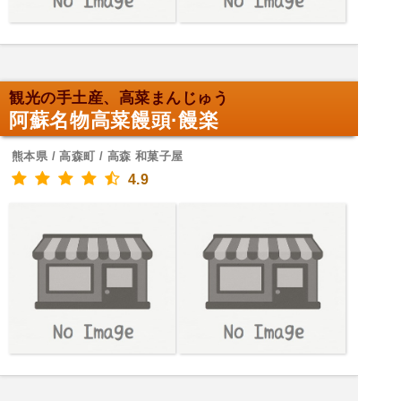
観光の手土産、高菜まんじゅう
阿蘇名物高菜饅頭·饅楽
熊本県 / 高森町 / 高森 和菓子屋
4.9