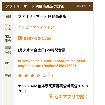
ファミリーマート 阿蘇高森店の詳細
2026/4/20
ファミリーマート 阿蘇高森店
名前
ジャ
コンビニエンスストア
ンル
電話
0967-63-1555
番号
営業
[月火水木金土日] 24時間営業
時間
https://as.chizumaru.com/famima/detail
HP
map?account=famima&bid=78291
3.1
評価
〒869-1602 熊本県阿蘇郡高森町高森１９８
８−１
地図アプリで開く