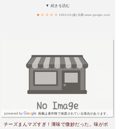
ぞ など 逢いたくて 私の睡眠状況が 英語は 録音さ
▼ 続きを読む
れる 履歴 コルタナのお題ですけども弁当 どう ト
2021/1/1(金)
出典:www.google.com
ライは何ですか これからわかりました コルタナさ
ん直接気温は 定期QRをタップして更新。
画像は著作権で保護されている場合があります。
チーズまんマズすぎ！薄味で微妙だった。味がボ