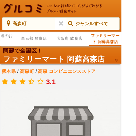
高森町
ジャンルすべて
周辺のお
ファミリーマー
東京都 飲食店
大阪府 飲食店
店
ト 阿蘇高森店
阿蘇で全国区！
ファミリーマート 阿蘇高森店
熊本県
/
高森町
/
高森
コンビニエンスストア
.
3.1