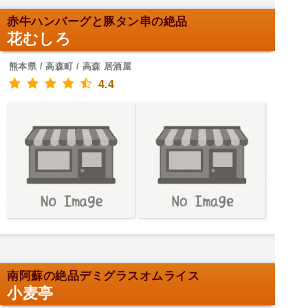
赤牛ハンバーグと豚タン串の絶品
花むしろ
熊本県 / 高森町 / 高森 居酒屋
4.4
南阿蘇の絶品デミグラスオムライス
小麦亭