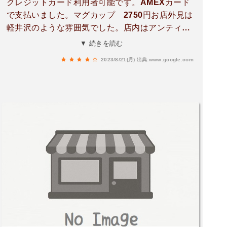
クレジットカード利用者可能です。AMEXカード
で支払いました。マグカップ 2750円お店外見は
軽井沢のような雰囲気でした。店内はアンティー
ク系の雑貨(バッグやポーチ、缶などの容器類、食
▼ 続きを読む
器類他)、絵画、アクセサリーなど、パッと手が出
2023/8/21(月)
出典:www.google.com
るお値段ではないですが、本当に素敵な雑貨ばか
りで、悩みに悩んでヘアのマグカップを購入しま
した。誕生石は知っていましたが、誕生守護石は
知りませんでした。ちなみに誕生守護石は、その
名の通り誕生石を守護する石だそうです。オーナ
ーさんの接客も丁寧すぎるほどでした。2016年熊
本地震の際は大変だったそうです。