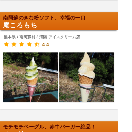
南阿蘇のきな粉ソフト、幸福の一口
庵ころもち
熊本県 / 南阿蘇村 / 河陽 アイスクリーム店
4.4
モチモチベーグル、赤牛バーガー絶品！