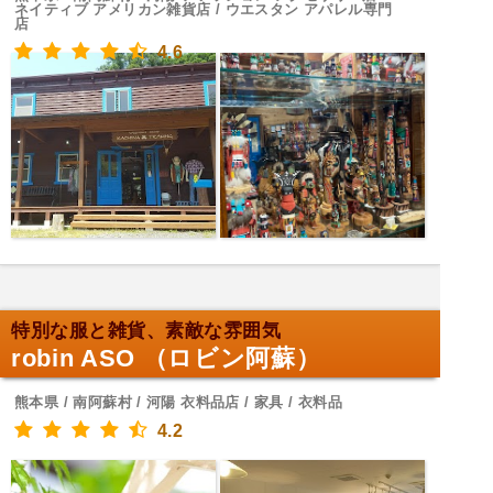
ネイティブ アメリカン雑貨店 / ウエスタン アパレル専門
店
4.6
特別な服と雑貨、素敵な雰囲気
robin ASO （ロビン阿蘇）
熊本県 / 南阿蘇村 / 河陽 衣料品店 / 家具 / 衣料品
4.2