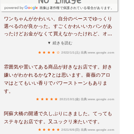
画像は著作権で保護されている場合があります。
ワンちゃんがかわいい。自分のペースでゆっくり
選べるのが良かった。すごくかわいいカバンがあ
ったけどお金がなくて買えなかったけれど、オシ
ャレなカップとTeaバッグ置きを買いました。
▼ 続きを読む
2022/1/1(土)
出典:www.google.com
雰囲気や置いてある商品が好きなお店です。好き
嫌いがわかれるかな?とは思います。薔薇のアロ
マはとてもいい香りでパワーストーンもありま
す。
2021/10/1(金)
出典:www.google.com
阿蘇大橋の開通で久しぶりにきました。てっても
ステキなお店です。又ユックリ来たいです。
2021/6/6(日)
出典:www.google.com