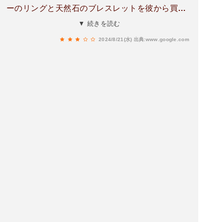
ーのリングと天然石のブレスレットを彼から買っ
て貰いました。バラのデザインのブレスレットは
▼ 続きを読む
初めてみたので大切にしたい。
2024/8/21(水)
出典:www.google.com