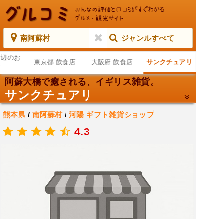
南阿蘇村
ジャンルすべて
周辺のお
東京都 飲食店
大阪府 飲食店
サンクチュアリ
店
阿蘇大橋で癒される、イギリス雑貨。
サンクチュアリ
熊本県
/
南阿蘇村
/
河陽
ギフト雑貨ショップ
.
4.3