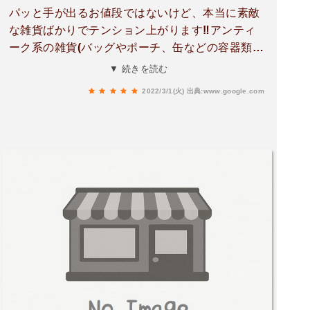
パッと手が出るお値段ではないけど、本当に素敵
な雑貨ばかりでテンション上がります‼︎アンティ
ーク系の雑貨(バッグやポーチ、缶などの容器類、
食器類他)、絵画、アクセサリーなど…特にバッグ
▼ 続きを読む
類が素敵すぎる…！シーズンごとに新アイテムが
2022/3/1(火)
出典:www.google.com
入荷するそうです。オーナーさんの接客も丁寧す
ぎるほどでした(T_T)ありがとうございました！ま
た来たいと思います(^^)