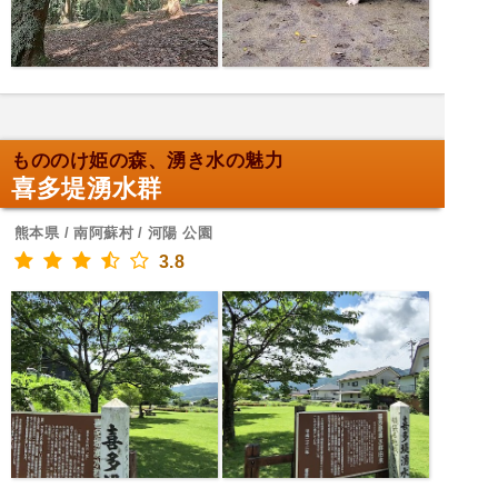
もののけ姫の森、湧き水の魅力
喜多堤湧水群
熊本県 / 南阿蘇村 / 河陽 公園
3.8