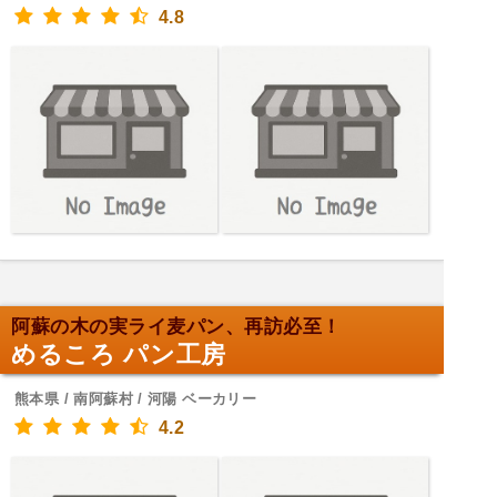
4.8
阿蘇の木の実ライ麦パン、再訪必至！
めるころ パン工房
熊本県 / 南阿蘇村 / 河陽 ベーカリー
4.2