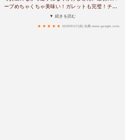
ープめちゃくちゃ美味い！ガレットも完璧！チー
ズケーキはバツグン！セットで１５００円安すぎ
▼ 続きを読む
る！？自宅からむちゃくちゃ遠いけどまた行きま
2025/9/17(水)
出典:www.google.com
す。みんな集合！！