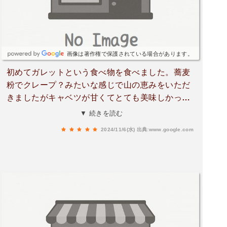
す。ただ、美味しいスイーツを求めてと言うより
かは、雰囲気込の人気なお店なのかな！？と思い
ました。
画像は著作権で保護されている場合があります。
初めてガレットという食べ物を食べました。蕎麦
粉でクレープ？みたいな感じで山の恵みをいただ
きましたがキャベツが甘くてとても美味しかっ
た。スープはカレー粉がかかっていていいアクセ
▼ 続きを読む
ントになっていた。くるみの渋みをどうにかアレ
2024/11/6(水)
出典:www.google.com
ンジできると食べやすくなりそう。あと、レタス
のドレッシングが多かったのでもう少し少なけれ
ばなぁ〜って感じでしたが店内の雰囲気もよく、
天井が低くて頭打つポイントが多くてずっと屈ん
で席に行くのはきつかった笑。