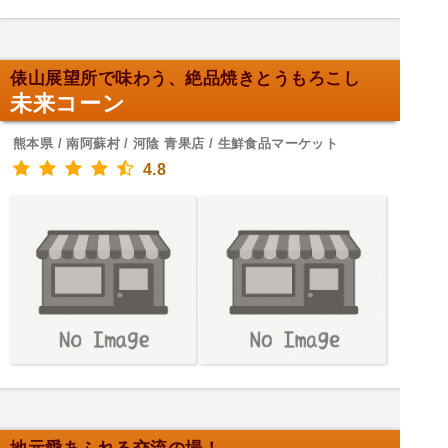
俵山展望所で味わう、絶品焼きとうもろこし
未来コーン
熊本県 / 南阿蘇村 / 河陰 青果店 / 生鮮食品マーケット
4.8