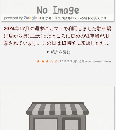
画像は著作権で保護されている場合があります。
2024年12月の週末にカフェで利用しました駐車場
は店から奥に上がったところに広めの駐車場が用
意されています。この日は13時頃に来店したた
め、店内は満席で受付して車内で待ってました。
▼ 続きを読む
10分ほどで案内の電話がかかってきました店の入
2025/1/6(月)
出典:www.google.com
口はかなり狭めで、入って行くところも狭いです
笑ただわくわくする感じがします！！･デザートプ
レートセット 800円を注文デザートが3種類も選
べ、ドリンクも付いてきて800円はめちゃくちゃ
お得だと思います。ちょっとしたアフヌンのよう
な形で提供してくれて、写真映えもします。チョ
コレート系のデザートが多かったですが、どれも
濃厚で美味しかったです！！店内の雰囲気もめち
ゃくちゃオシャレで好きな方は気に入ると思いま