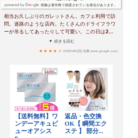
画像は著作権で保護されている場合があります。
相当お久しぶりのガレットさん。カフェ利用で訪
問。迷路のような店内。たくさんのドライフラワ
ーが吊るしてあったりして可愛い。この日は2階
に案内してもらったー。平日だけどほぼ満席で、
▼ 続きを読む
お待たせしてしまうことを持参に了承を得られて
2025/4/6(日)
出典:www.google.com
いた。デザートセット（800円）をオーダー。数
種類の中から３種選べるのが嬉しいし楽しい。デ
ザート名を見ても？？？なものは、オーダーの時
にどういうものかお尋ねすると、丁寧に答えてい
ただけた！量は多くないけれど、見た目も可愛い
くて１つ１つ美味しかった。チョコレートムース
の上にたっぷり乗ったチョコレートソースが私に
はちと重かった。ココナッツプリンの紅茶ジュレ
が好きだったな〜。普段あまり飲まないけれど、
コーヒーにして正解。お店の方もいい感じで、ま
た利用したいと思う。