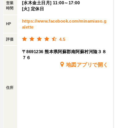
を特別なものにしてくれます。南阿蘇の「ガレッ
[水木金土日月] 11:00～17:00
営業
時間
[火] 定休日
ト」は、その独特の魅力と絶えず変化し続ける創
造性で、多くのリピーターに愛され続けていま
https://www.facebook.com/minamiaso.g
す。南阿蘇地域を訪れた際には、是非このユニー
HP
alette
クなカフェで、フランスの味と日本の美的感覚が
融合した特別な時間を楽しんでください。
4.5
評価
〒8691236 熊本県阿蘇郡南阿蘇村河陰３８
７６
地図アプリで開く
住所