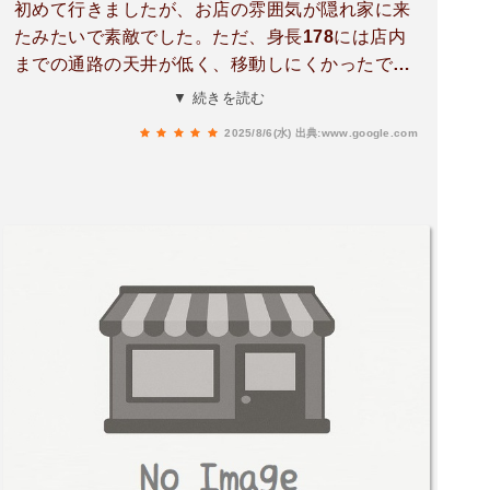
初めて行きましたが、お店の雰囲気が隠れ家に来
たみたいで素敵でした。ただ、身長178には店内
までの通路の天井が低く、移動しにくかったで
す。(苦笑)カフェタイムでデザートだけのつもり
▼ 続きを読む
が、ついついガレットも注文。(すぐに出てきた)
2025/8/6(水)
出典:www.google.com
美味しい。つれは初めてのガレットで喜んでまし
た。土曜日でしたが、混んでなかったのでゆっく
り過ごしました。アイスコーヒー飲みやすく美味
しい。(苦い酸味強は苦手)1階に3席と、離れ？テ
ラス席？(クーラーなし扇風機有、暑い日は厳し
い)2階に4席との事です。15年ほど、ご夫婦お二
人でされてるそうです。多少待ち時間が有って
も、くつろいで雰囲気を楽しんで待てます。