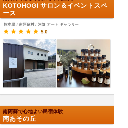
KOTOHOGI サロン＆イベントスペ
ース
熊本県 / 南阿蘇村 / 河陰 アート ギャラリー
5.0
南阿蘇で心地よい民宿体験
南あその丘