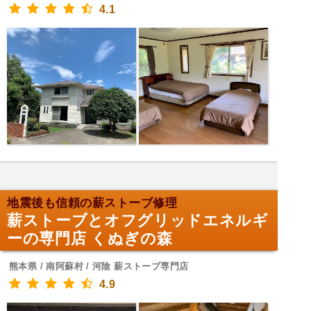
4.1
地震後も信頼の薪ストーブ修理
薪ストーブとオフグリッドエネルギ
ーの専門店 くぬぎの森
熊本県 / 南阿蘇村 / 河陰 薪ストーブ専門店
4.9