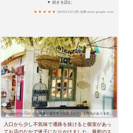
でぜひセットで頼んでほしい…！せっかく阿蘇に
▼ 続きを読む
行ったなら色んなところで色々食べたい！とは思
2025/11/17(月)
出典:www.google.com
うけどここに行くとお腹いっぱいになります。で
も満足。また行きたいです。
画像は著作権で保護されている場合があります。
入口から少し不気味で通路を抜けると個室があっ
てお店のなかで迷子になりかけました。最初のス