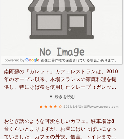
画像は著作権で保護されている場合があります。
南阿蘇の「ガレット」カフェレストランは、2010
年のオープン以来、本場フランスの家庭料理を提
供し、特にそば粉を使用したクレープ（ガレッ
ト）で知られています。毎年2月には、宮田オー
▼ 続きを読む
ナーが建物の改装を行うため店を一時閉店し、新
2024/9/6(金)
出典:www.google.com
しい魅力を加えることで、店舗は常に進化を遂げ
ています。店内の装飾は非常に魅力的で、ドライ
おとぎ話のような可愛らしいカフェ。駐車場は8
フラワーや小さな家の積み木で飾られており、訪
台くらいとまりますが、お昼にはいっぱいになっ
れる人々に楽しい写真撮影のスポットを提供して
ていました。カフェの外観、個室、トイレまで全