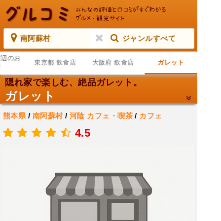
南阿蘇村
ジャンルすべて
周辺のお
東京都 飲食店
大阪府 飲食店
ガレット
店
隠れ家で楽しむ、絶品ガレット。
ガレット
熊本県
/
南阿蘇村
/
河陰
カフェ・喫茶
/
カフェ
.
4.5