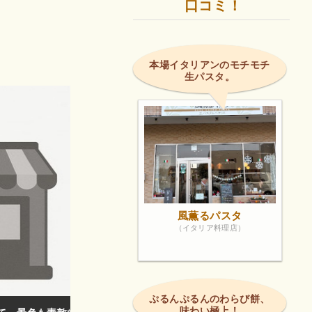
口コミ！
本場イタリアンのモチモチ
生パスタ。
風薫るパスタ
（イタリア料理店）
ぷるんぷるんのわらび餅、
味わい極上！