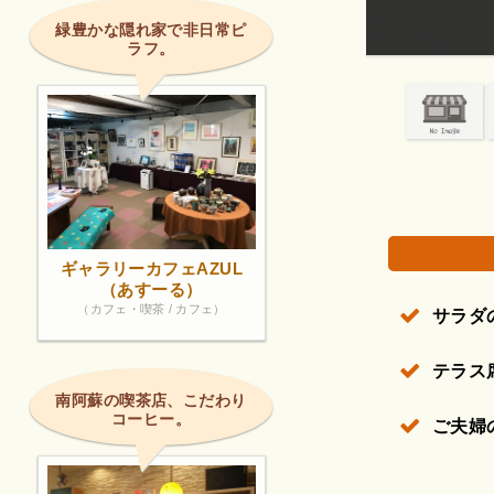
どれを食べても
顔が素敵でした
緑豊かな隠れ家で非日常ピ
ラフ。
権で保護されている場合があります。
ギャラリーカフェAZUL
（あすーる）
（カフェ・喫茶 / カフェ）
サラダ
テラス
南阿蘇の喫茶店、こだわり
コーヒー。
ご夫婦