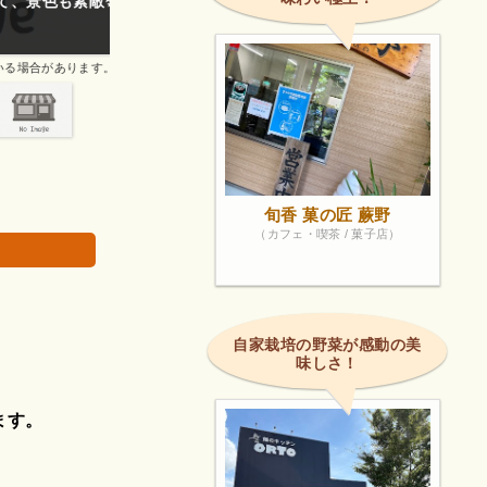
もご夫婦の笑
ランチで利用しました。
画像は著作権で
旬香 菓の匠 蕨野
（カフェ・喫茶 / 菓子店）
自家栽培の野菜が感動の美
味しさ！
ます。