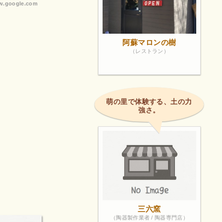
.google.com
阿蘇マロンの樹
（レストラン）
萌の里で体験する、土の力
強さ。
三六窯
（陶器製作業者 / 陶器専門店）