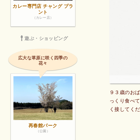
カレー専門店 チャング プラ
ント
（カレー店）
遊ぶ・ショッピング
広大な草原に咲く四季の
花々
９３歳のお
っくり食べ
く接してく
再春館パーク
（公園）