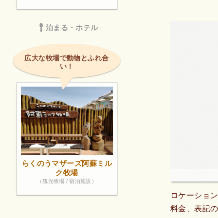
泊まる・ホテル
広大な牧場で動物とふれ合
い！
らくのうマザーズ阿蘇ミル
ク牧場
（観光牧場 / 宿泊施設）
ロケーショ
料金、表記