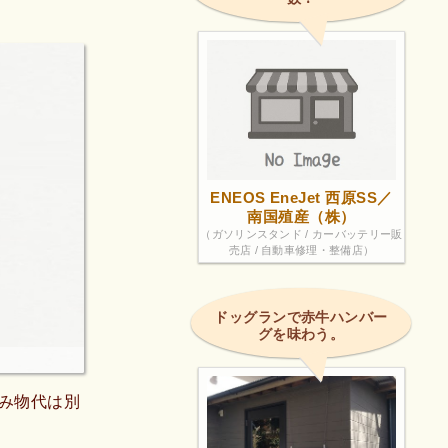
ENEOS EneJet 西原SS／
南国殖産（株）
（ガソリンスタンド / カーバッテリー販
売店 / 自動車修理・整備店）
ドッグランで赤牛ハンバー
グを味わう。
み物代は別