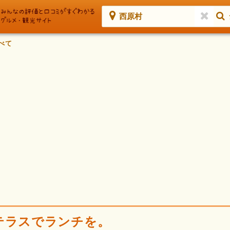
西原村
べて
テラスでランチを。