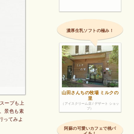
濃厚生乳ソフトの極み！
山田さんちの牧場 ミルクの
里
参スープも上
（アイスクリーム店 / デザート ショッ
プ）
、景色も素
行ってみよ
阿蘇の可愛いカフェで桃パ
イを！