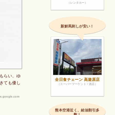
（レンタカー）
新鮮馬刺しが安い！
もらい、ゆ
全日食チェーン 高遊原店
きても優し
（スーパーマーケット / 酒店）
.google.com
熊本空港近く、給油割引多
数！