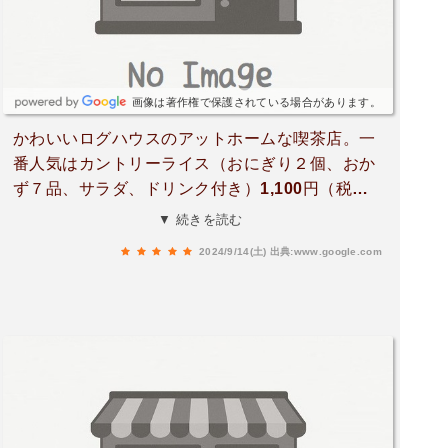
画像は著作権で保護されている場合があります。
かわいいログハウスのアットホームな喫茶店。一
番人気はカントリーライス（おにぎり２個、おか
ず７品、サラダ、ドリンク付き）1,100円（税
込）。カレー各種、パスタ各種、シチュー各種、
▼ 続きを読む
ケーキもあります。オススメ。10〜16時営業、木
2024/9/14(土)
出典:www.google.com
休み。