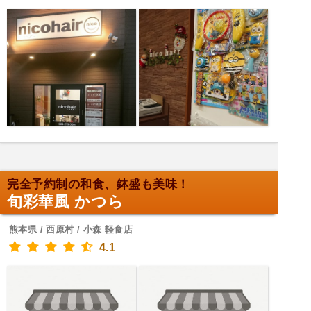
完全予約制の和食、鉢盛も美味！
旬彩華風 かつら
熊本県 / 西原村 / 小森 軽食店
4.1