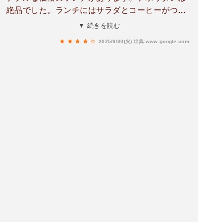
絶品でした。ランチにはサラダとコーヒーがつい
てきます。別メニューではありますが、ケーキも
▼ 続きを読む
食べることができます。こちらのケーキもとても
2025/9/30(火)
出典:www.google.com
おいしかったです。