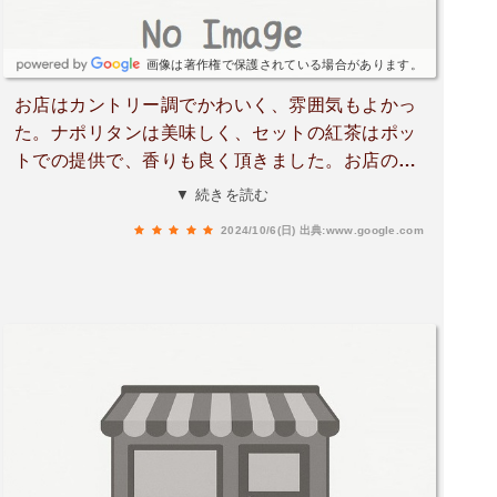
画像は著作権で保護されている場合があります。
お店はカントリー調でかわいく、雰囲気もよかっ
た。ナポリタンは美味しく、セットの紅茶はポッ
トでの提供で、香りも良く頂きました。お店の方
が優しくて、ゆったり出来癒されました。
▼ 続きを読む
2024/10/6(日)
出典:www.google.com