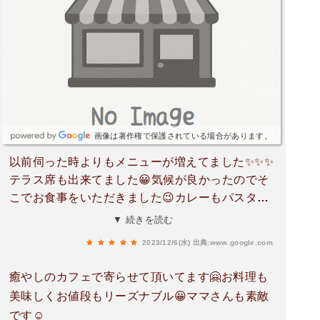
画像は著作権で保護されている場合があります。
以前伺った時よりもメニューが増えてました✨✨✨
テラス席も出来てました😀気候が良かったのでそ
こでお食事をいただきました😉カレーもパスタも
美味しかったです😋🍛🍝マンゴージュースは濃厚
▼ 続きを読む
で◎👌昔のアニーさんも好きでしたが、今のアニ
2023/12/6(水)
出典:www.google.com
ーさんはもっともっと大好きです🥰また伺います
✌️🚗
癒やしのカフェで寄らせて頂いてます🤗お料理も
美味しくお値段もリーズナブル😀ママさんも素敵
です☺