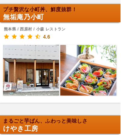
プチ贅沢な小町丼、鮮度抜群！
無垢庵乃小町
熊本県 / 西原村 / 小森 レストラン
4.6
まるごと芋ぱん、ふわっと美味しさ
けやき工房