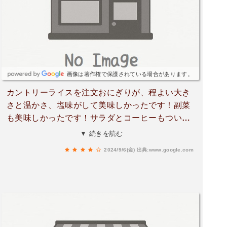
画像は著作権で保護されている場合があります。
カントリーライスを注文おにぎりが、程よい大き
さと温かさ、塩味がして美味しかったです！副菜
も美味しかったです！サラダとコーヒーもついて
いました！ナポリタンも頼みましたが、美味しか
▼ 続きを読む
ったです！
2024/9/6(金)
出典:www.google.com