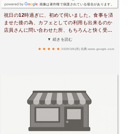
画像は著作権で保護されている場合があります。
祝日の12時過ぎに、初めて伺いました。食事を済
ませた後の為、カフェとしての利用も出来るのか
店員さんに問い合わせた所、もちろんと快く受け
てくれました。ログハウステイストの雰囲気で、
▼ 続きを読む
店員さんの対応も笑顔で接してくれて、常連さん
2025/3/6(木)
出典:www.google.com
も通われているみたいでとても気に入りました。
味も抜群に美味しいです。次回もまた来ます♪あり
がとうございます。