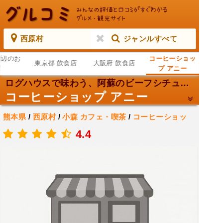
西原村
ジャンルすべて
周辺のお
コーヒーショッ
東京都 飲食店
大阪府 飲食店
店
プ アニー
ログハウスで味わう、阿蘇のビーフシチュー。
コーヒーショップ アニー
熊本県
/
西原村
/
小森
カフェ・喫茶
/
コーヒーショッ
プ・喫茶店
4.4
.