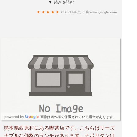
は美味しいと言っていた。また、ふらっと寄りた
▼ 続きを読む
いお店。
2025/12/6(土)
出典:www.google.com
画像は著作権で保護されている場合があります。
熊本県西原村にある喫茶店です。こちらはリーズ
ナブルな価格のランチがあります。ナポリタンは