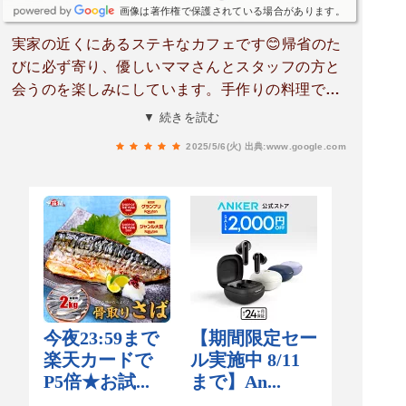
画像は著作権で保護されている場合があります。
実家の近くにあるステキなカフェです😊帰省のた
びに必ず寄り、優しいママさんとスタッフの方と
会うのを楽しみにしています。手作りの料理で癒
されてます。今は亡き両親の話をします😊またい
▼ 続きを読む
きます🎶
2025/5/6(火)
出典:www.google.com