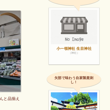
小一領神社 生目神社
（神社）
矢部で味わう自家製鹿刺
し！
んと品揃え