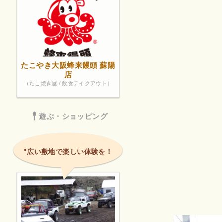
たこやき大阪蜂来饅頭 蘇陽
店
（たこ焼き屋 / 飲食テイクアウト）
遊ぶ・ショッピング
"広い敷地で楽しい体験を！