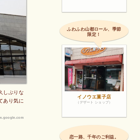
ふわふわ山都ロール、季節
限定！
久しぶりな
イノウエ菓子店
てあり気に
（デザート ショップ）
.google.com
恋一路、千年のご利益。