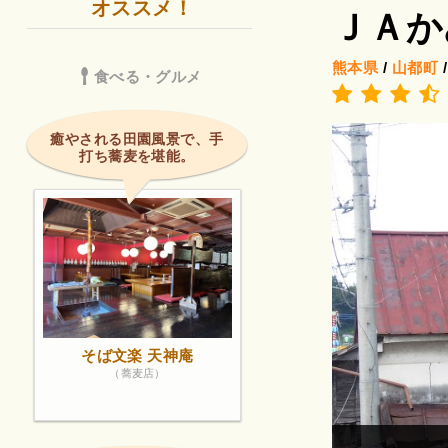
オススメ！
ＪＡか
熊本県
/
山都町
食べる・グルメ
癒やされる田園風景で、手
打ち蕎麦を堪能。
そば文楽 天神庵
（蕎麦店）