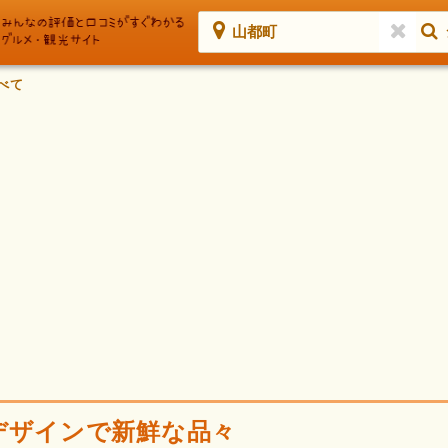
山都町
べて
デザインで新鮮な品々