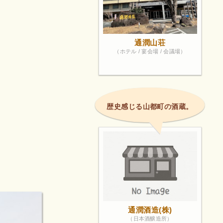
通潤山荘
（ホテル / 宴会場 / 会議場）
歴史感じる山都町の酒蔵。
通潤酒造(株)
（日本酒醸造所）