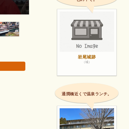
品物がとても新鮮で安価に買えます😭
画像は著作権で
岩尾城跡
（城）
通潤橋近くで温泉ランチ。