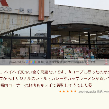
画像は著作権で保護されている場合があります。
店。ペイペイ支払い全く問題ないです。Aコープに行ったのが
ープからオリジナルのレトルトカレーやカップラーメンが置い
精肉コーナーのお肉もキレイで美味しそうでした😃
出典:www
2024/8/21(水)