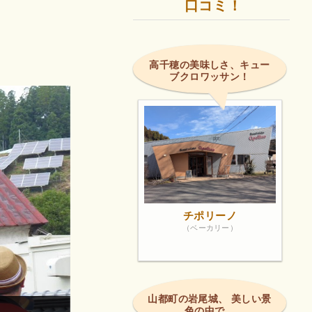
口コミ！
高千穂の美味しさ、キュー
ブクロワッサン！
チポリーノ
（ベーカリー）
山都町の岩尾城、 美しい景
色の中で。