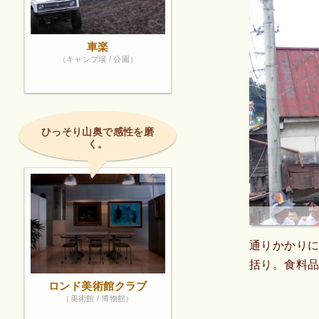
車楽
（キャンプ場 / 公園）
ひっそり山奥で感性を磨
く。
通りかかり
括り。食料品
ロンド美術館クラブ
（美術館 / 博物館）