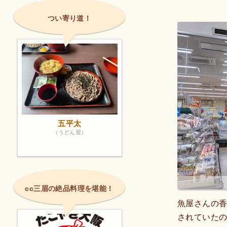
つい寄り道！
五平太
（うどん屋）
cc三眉の絶品料理を堪能！
魚屋さんの
されていた