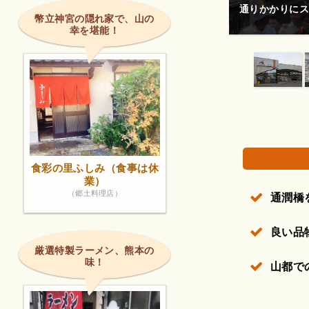
的なシングルモルトがちゃんと品揃えされていた
通りかかりにス
幣立神宮の隠れ家で、山の
幸を堪能！
権で保護されている場合があります。
食彩の里ふしみ（食事は休
業）
（郷土料理店）
通潤橋
良い品
厳選特製ラーメン、熊本の
味！
山都で