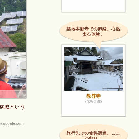
築地本願寺での御縁、心温
まる体験。
教尊寺
（仏教寺院）
益城という
.google.com
旅行先での食料調達、ここ
が頼り！