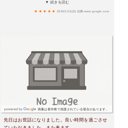
はマグロとヒラメ！温菜は里芋を練りこんだおも
▼ 続きを読む
ちとお茄子！これの味付けめちゃ好き🥰⁡メインの
2026/1/13(火)
出典:www.google.com
お肉は馬肉！馬肉って焼くと固くなりがちだけど
柔らかくて美味しかった！お魚のメインは鰆！誕
生日お祝いと知ってカラスミサービスしてくれた
✨⁡日本酒は香露の大吟醸！！誕生日だからいいや
つをと！1本売りで13,000円！主役の母は飲まな
いから父姉俺で飲んだ🤭⁡このコースで5,000円は
凄い良い！メニューはおまかせだけで値段は5,000
円から30,000円ぐらいまで可能🙆‍♀️支払いは現金オ
ンリーだよ！-------------------------------------------------
---------------クチコミを見ていただきありがとうご
ざいます。皆さんの美味しいご飯や素敵な場所を
訪問するきっかけになれば幸いです☺️いいね！頂
けると励みになります！----------------------------------
------------------------------
画像は著作権で保護されている場合があります。
先日はお世話になりました。良い時間を過ごさせ
ていただきました。また来ます。