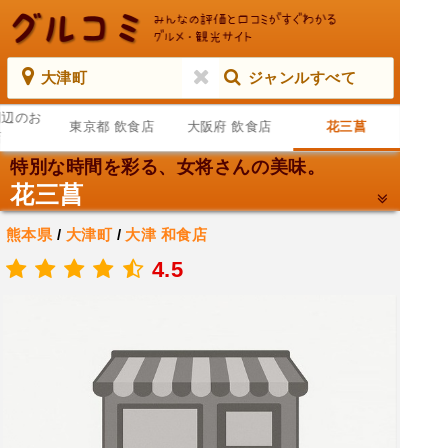
大津町
ジャンルすべて
周辺のお
東京都 飲食店
大阪府 飲食店
花三菖
店
特別な時間を彩る、女将さんの美味。
花三菖
熊本県
/
大津町
/
大津
和食店
.
4.5