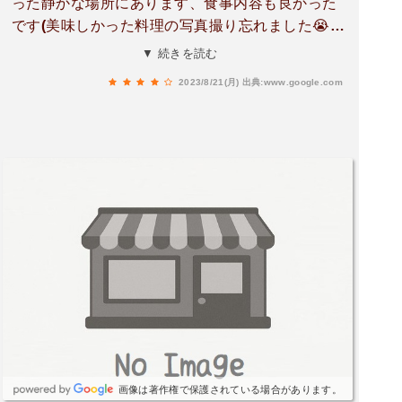
った静かな場所にあります、食事内容も良かった
です(美味しかった料理の写真撮り忘れました😭)
静かな場所で食事が欲しい時にはおすすめ女将さ
▼ 続きを読む
んも話好きでgoodです。
2023/8/21(月)
出典:www.google.com
画像は著作権で保護されている場合があります。