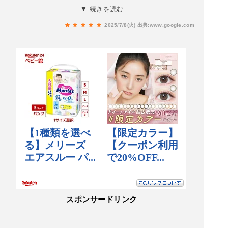
囲気と入り口の品がある高級感 女将さんのおも
▼ 続きを読む
てなしがいきとどき、料理の質！見て感動、食べ
2025/7/8(火)
出典:www.google.com
て美味しい。何をとっても文句のつけようがあり
ません。前もって相談したら、苦手な料理は代わ
りの品に変えてもらえるお心遣いもあり、助かり
ます。 私がお連れする方々はとても喜んで頂い
ております。 今後とも宜しくお願い致
します。
スポンサードリンク