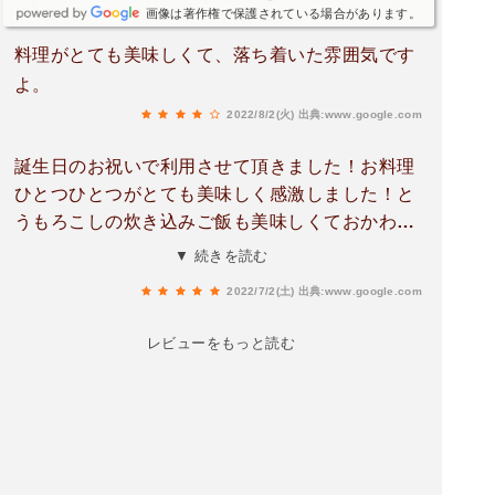
画像は著作権で保護されている場合があります。
料理がとても美味しくて、落ち着いた雰囲気です
よ。
2022/8/2(火)
出典:www.google.com
誕生日のお祝いで利用させて頂きました！お料理
ひとつひとつがとても美味しく感激しました！と
うもろこしの炊き込みご飯も美味しくておかわり
しました。サプライズでデザートにメッセージカ
▼ 続きを読む
ードと花火のデコレーションで夫も喜んでいまし
2022/7/2(土)
出典:www.google.com
た！個室の窓から紫陽花や新緑のもみじ等の眺め
が綺麗でとても癒やされました。秋には食事をし
レビューをもっと読む
ながら紅葉したもみじもキレイだと思います。