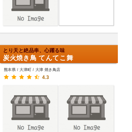
とり天と絶品串、心躍る味
炭火焼き鳥 てんてこ舞
熊本県 / 大津町 / 大津 焼き鳥店
4.3