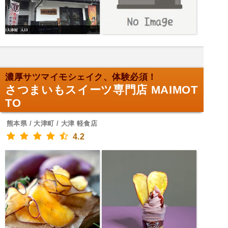
濃厚サツマイモシェイク、体験必須！
さつまいもスイーツ専門店 MAIMOT
TO
熊本県 / 大津町 / 大津 軽食店
4.2