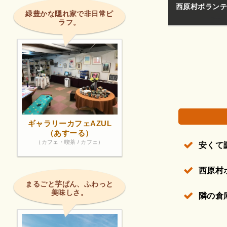
て時々liveもやってますよ♪
良心的で安いし
緑豊かな隠れ家で非日常ピ
ラフ。
権で保護されている場合があります。
ギャラリーカフェAZUL
（あすーる）
（カフェ・喫茶 / カフェ）
安くて
西原村
まるごと芋ぱん、ふわっと
美味しさ。
隣の倉