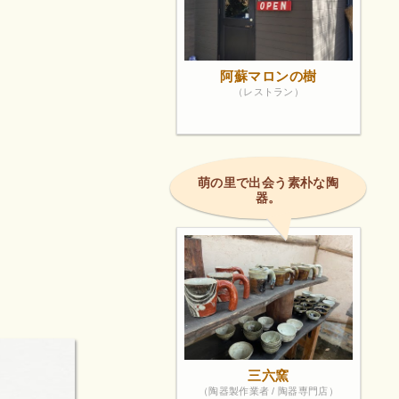
阿蘇マロンの樹
（レストラン）
萌の里で出会う素朴な陶
器。
三六窯
（陶器製作業者 / 陶器専門店）