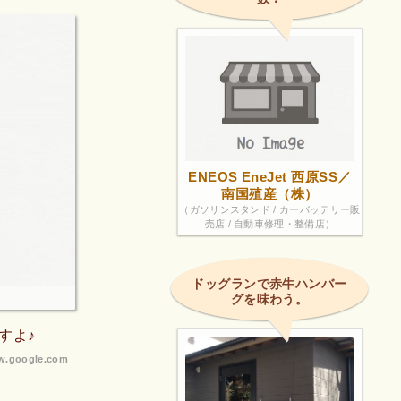
ENEOS EneJet 西原SS／
南国殖産（株）
（ガソリンスタンド / カーバッテリー販
売店 / 自動車修理・整備店）
ドッグランで赤牛ハンバー
グを味わう。
すよ♪
.google.com