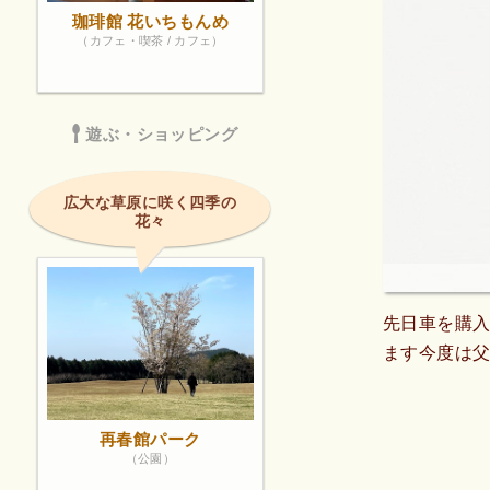
珈琲館 花いちもんめ
（カフェ・喫茶 / カフェ）
遊ぶ・ショッピング
広大な草原に咲く四季の
花々
先日車を購
ます今度は
再春館パーク
（公園）