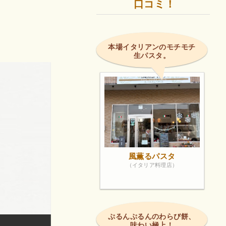
口コミ！
本場イタリアンのモチモチ
生パスタ。
風薫るパスタ
（イタリア料理店）
ぷるんぷるんのわらび餅、
味わい極上！