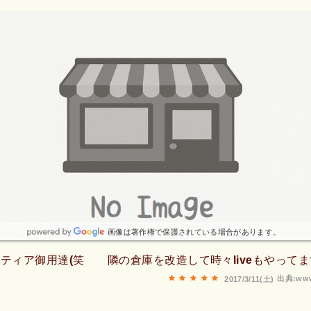
画像は著作権で保護されている場合があります。
ティア御用達(笑 隣の倉庫を改造して時々liveもやってま
出典:www
2017/3/11(土)