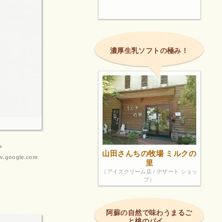
濃厚生乳ソフトの極み！
。
山田さんちの牧場 ミルクの
.google.com
里
（アイスクリーム店 / デザート ショッ
プ）
阿蘇の自然で味わうまるご
と桃のパイ。