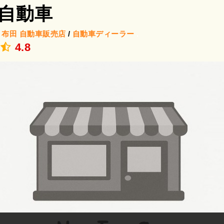
自動車
/
布田
自動車販売店
/
自動車ディーラー
.
4.8