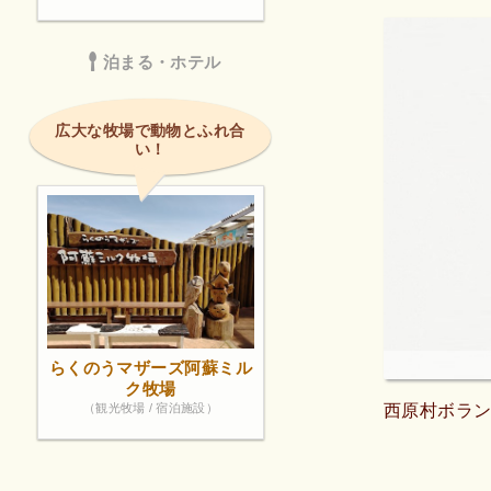
泊まる・ホテル
広大な牧場で動物とふれ合
い！
らくのうマザーズ阿蘇ミル
ク牧場
（観光牧場 / 宿泊施設）
西原村ボラン