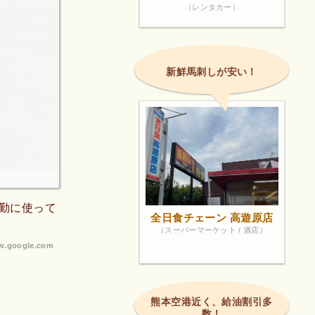
（レンタカー）
新鮮馬刺しが安い！
勤に使って
全日食チェーン 高遊原店
（スーパーマーケット / 酒店）
.google.com
熊本空港近く、給油割引多
数！