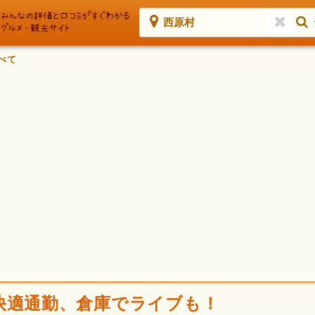
西原村
べて
快適通勤、倉庫でライブも！