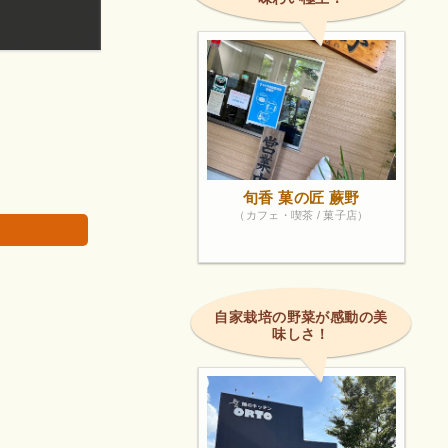
良心的で安いし感じもいいですよ 是非、行ってみて
画像は著作権で
旬香 菓の匠 蕨野
（カフェ・喫茶 / 菓子店）
自家栽培の野菜が感動の美
味しさ！