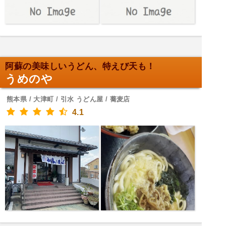
阿蘇の美味しいうどん、特えび天も！
うめのや
熊本県 / 大津町 / 引水 うどん屋 / 蕎麦店
4.1