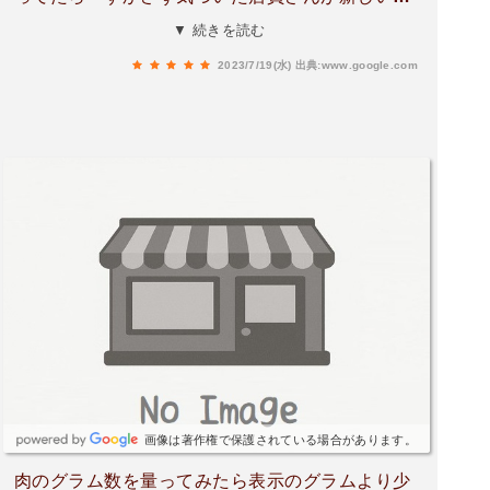
ックを持ってきて交換してくれました。とっても
▼ 続きを読む
嬉しかった。ベテランの体格の良い店員さんで
2023/7/19(水)
出典:www.google.com
す。本当に感激しました。それからは買い物はこ
こに決めてます。気遣いに感心しました(^^)
画像は著作権で保護されている場合があります。
肉のグラム数を量ってみたら表示のグラムより少