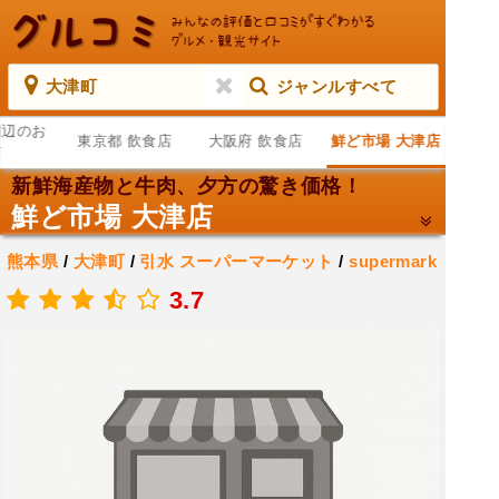
大津町
ジャンルすべて
周辺のお
東京都 飲食店
大阪府 飲食店
鮮ど市場 大津店
店
新鮮海産物と牛肉、夕方の驚き価格！
鮮ど市場 大津店
熊本県
/
大津町
/
引水
スーパーマーケット
/
supermark
et
/
スーパー
3.7
.