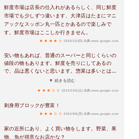
鮮度市場は店長の仕入れがあるらしく、同じ鮮度
市場でも少しずつ違います、大津店はたまにマニ
アックなスッポン丸一匹とかあるので楽しみで
す。鮮度市場はここしか行きません。
2022/1/2(日)
出典:www.google.com
安い物もあれば、普通のスーパーと同じくらいの
値段の物もあります。鮮度を売りにしてあるの
で、品は悪くないと思います。惣菜は多いとは思
いませんが、お寿司は美味しく安かったです。
▼ 続きを読む
2021/10/2(土)
出典:www.google.com
刺身用ブロックが豊富！
2021/9/6(月)
出典:www.google.com
家の近所にあり、よく買い物をします。野菜、果
物、魚が得意なお店かな？