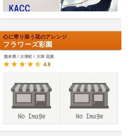
心に寄り添う花のアレンジ
フラワーズ彩園
熊本県 / 大津町 / 大津 花屋
4.9