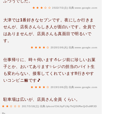
ふつうでした。
2022/7/2(土)
出典:www.google.com
大津では1番好きなセブンです。夜にしか行きま
せんが、店長さんらしき人が面白いです。全員で
はありませんが、店員さんも真面目で明るいで
す。
2020/10/6(火)
出典:www.google.com
仕事帰りに、時々伺います🍅レジ前に珍しいお菓
子とか、おいてあります✨レジの担当のバイト生
も変わらない、接客してくれています‼️行きやす
いコンビニ🏪です🎵
2019/10/6(日)
出典:www.google.com
駐車場は広いが、店員さん全員 くらい。
2017/3/18(土)
出典:/place/ChIJtyFLNyTkQDURwQrDuNR3D
Rs