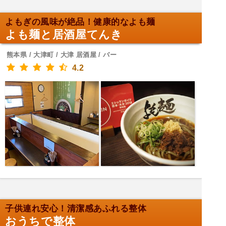
よもぎの風味が絶品！健康的なよも麺
よも麺と居酒屋てんき
熊本県 / 大津町 / 大津 居酒屋 / バー
4.2
子供連れ安心！清潔感あふれる整体
おうちで整体