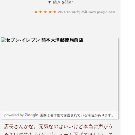
す。女性の店員さんがいつも優しくて娘が買い物
▼ 続きを読む
の時にクオカード忘れた時も近所の塾に聞いてく
2025/12/13(土)
出典:www.google.com
ださったりして無事に手元に戻って来て感謝して
いました。これからも通いたいと思います。
画像は著作権で保護されている場合があります。
店長さんかな。元気なのはいいけど本当に声がう
るさいのでもう少しボリューム下げてほしい。ス