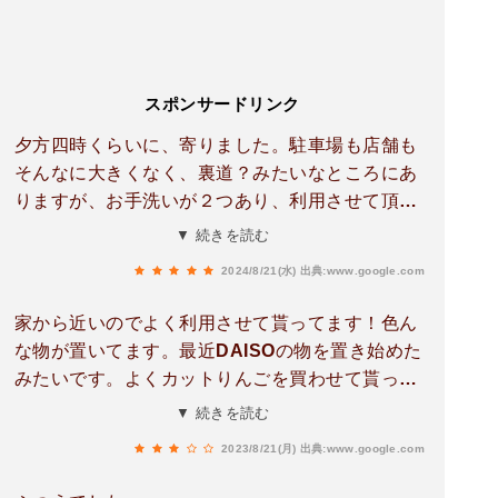
スポンサードリンク
夕方四時くらいに、寄りました。駐車場も店舗も
そんなに大きくなく、裏道？みたいなところにあ
りますが、お手洗いが２つあり、利用させて頂い
たら、とても綺麗でした。入り口付近に、野菜や
▼ 続きを読む
みかん、りんごなどもあり、土地柄もあり、新鮮
2024/8/21(水)
出典:www.google.com
そうでした。レジに落ち着いた年齢の女性がい
て、レジしていただきましたが、一瞬でしてが、
家から近いのでよく利用させて貰ってます！色ん
好印象でした。
な物が置いてます。最近DAISOの物を置き始めた
みたいです。よくカットりんごを買わせて貰って
ます。子供のお弁当のおやつにもってこいです。
▼ 続きを読む
2023/8/21(月)
出典:www.google.com