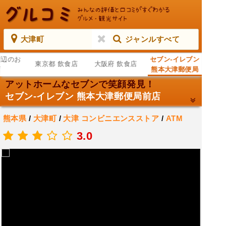
大津町
ジャンルすべて
周辺のお
セブン-イレブン
東京都 飲食店
大阪府 飲食店
店
熊本大津郵便局
前店
アットホームなセブンで笑顔発見！
セブン-イレブン 熊本大津郵便局前店
熊本県
/
大津町
/
大津
コンビニエンスストア
/
ATM
.
3.0