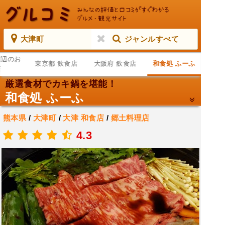
大津町
ジャンルすべて
周辺のお
東京都 飲食店
大阪府 飲食店
和食処 ふーふ
店
厳選食材でカキ鍋を堪能！
和食処 ふーふ
熊本県
/
大津町
/
大津
和食店
/
郷土料理店
.
4.3