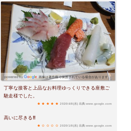
画像は著作権で保護されている場合があります。
丁寧な接客と上品なお料理ゆっくりできる座敷ご
馳走様でした。
2020/4/8(水)
出典:www.google.com
高いに尽きる‼️
2020/1/8(水)
出典:www.google.com