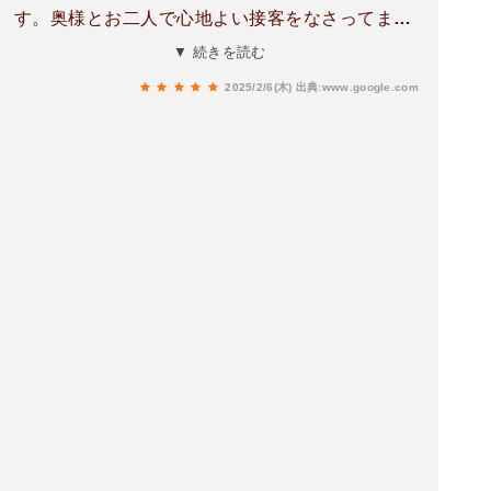
す。奥様とお二人で心地よい接客をなさってま
す。お客さんも感じの良いかたがたが多いと思い
▼ 続きを読む
ます。ご希望とあらばご主人に手相も診て頂けま
2025/2/6(木)
出典:www.google.com
す。良く当たるって評判です。