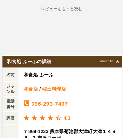
レビューをもっと読む
和食処 ふーふの詳細
2026/7/18
和食処 ふーふ
名前
ジャ
和食店
/
郷土料理店
ンル
電話
096-293-7407
番号
4.3
評価
〒869-1233 熊本県菊池郡大津町大津１４９
６−２ 市原コーポ