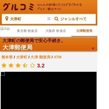
大津町
ジャンルすべて
周辺のお
東京都 飲食店
大阪府 飲食店
大津郵便局
店
大津町の郵便局で安心手続き。
大津郵便局
熊本県
/
大津町
/
大津
郵便局
/
ATM
.
3.2