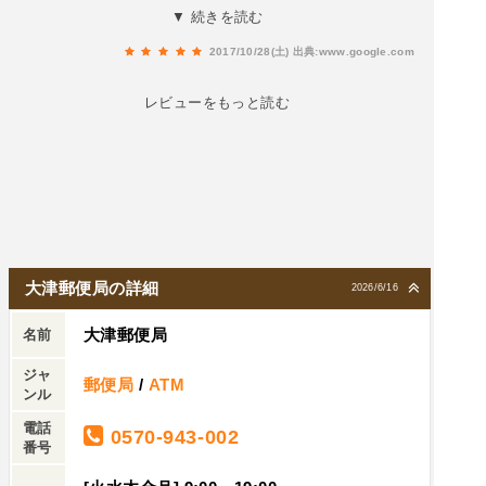
横に五台、表には数台分あります。
▼ 続きを読む
2017/10/28(土)
出典:www.google.com
レビューをもっと読む
大津郵便局の詳細
2026/6/16
大津郵便局
名前
ジャ
郵便局
/
ATM
ンル
電話
0570-943-002
番号