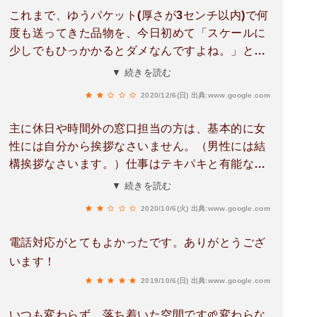
これまで、ゆうパケット(厚さが3センチ以内)で何
度も送ってきた品物を、今日初めて「スケールに
少しでもひっかかるとダメなんですよね。」と断
られました。結局、スケールを通過したので引き
▼ 続きを読む
受けられましたが、いつもと違う女性2人の職員
2020/12/6(日)
出典:www.google.com
に、イライラした調子で言われました。17時ごろ
で客が多く、忙しかったからかもしれません。し
主に休日や時間外の窓口担当の方は、基本的に女
かし職員によって、対応が異なるのは郵便局側に
性には自分から挨拶なさいません。（男性には結
も問題があると思います。
構挨拶なさいます。）仕事はテキパキと有能な方
なのですが、見ていていささか不快です。
▼ 続きを読む
2020/10/6(火)
出典:www.google.com
電話対応がとてもよかったです。ありがとうござ
います！
2019/10/6(日)
出典:www.google.com
いつも変わらず、落ち着いた空間です🌱変わらな