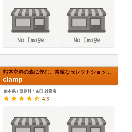
熊本空港の森に佇む、素敵なセレクトショップ！
clamp
熊本県 / 西原村 / 布田 雑貨店
4.3