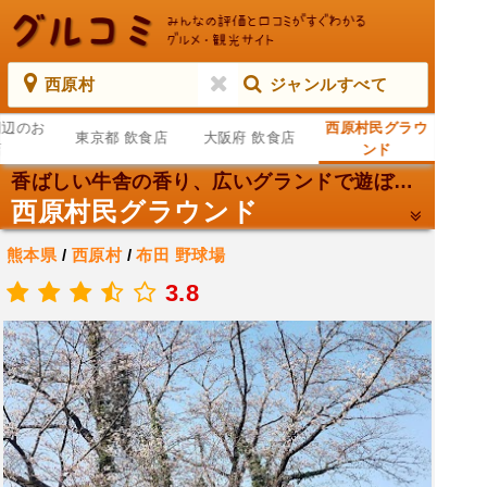
西原村
ジャンルすべて
周辺のお
西原村民グラウ
東京都 飲食店
大阪府 飲食店
店
ンド
香ばしい牛舎の香り、広いグランドで遊ぼう！
西原村民グラウンド
熊本県
/
西原村
/
布田
野球場
.
3.8