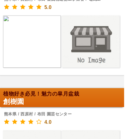
5.0
植物好き必見！魅力の皐月盆栽
創樹園
熊本県 / 西原村 / 布田 園芸センター
4.0