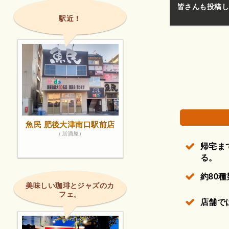
類も少ないですね。
キムチおいしか
駅近！
権で保護されている場合があります。
魚民 肥後大津南口駅前店
（居酒屋）
帰宅ま
る。
約80
美味しい珈琲とジャズのカ
フェ。
店舗で