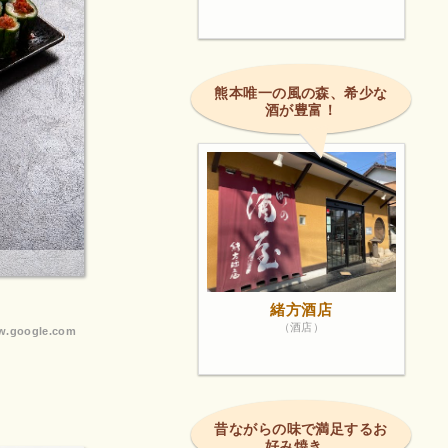
熊本唯一の風の森、希少な
酒が豊富！
緒方酒店
（酒店）
.google.com
昔ながらの味で満足するお
好み焼き。