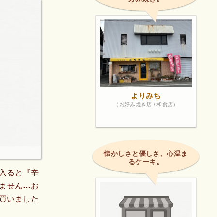
よりみち
（お好み焼き店 / 和食店）
懐かしさと優しさ、心温ま
るケーキ。
入ると『辛
ません…お
買いました