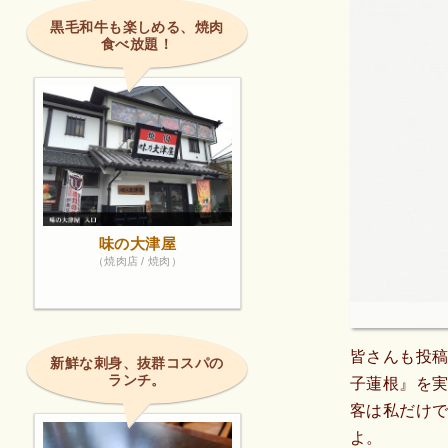
黒毛和牛も楽しめる、焼肉
食べ放題！
味の大津屋
（焼肉店 / 焼肉）
皆さんも投
新鮮な刺身、抜群コスパの
ランチ。
子蓮根』を
客は私だけ
よ。