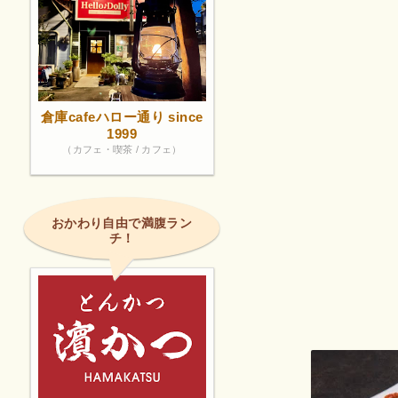
倉庫cafeハロー通り since
1999
（カフェ・喫茶 / カフェ）
おかわり自由で満腹ラン
チ！