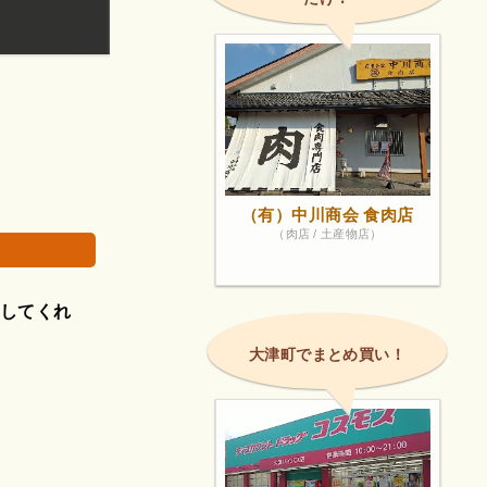
皆さんも投稿しているように『キムチ』は量も種類
画像は著作権で
（有）中川商会 食肉店
（肉店 / 土産物店）
スしてくれ
大津町でまとめ買い！