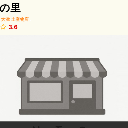
の里
/
大津
土産物店
.
3.6