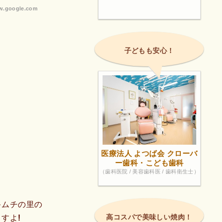
.google.com
子どもも安心！
医療法人 よつば会 クローバ
ー歯科・こども歯科
（歯科医院 / 美容歯科医 / 歯科衛生士）
キムチの里の
高コスパで美味しい焼肉！
すよ!