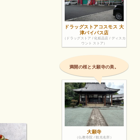
ドラッグストアコスモス 大
津バイパス店
（ドラッグストア / 化粧品店 / ディスカ
ウント ストア）
満開の桜と大願寺の美。
大願寺
（仏教寺院 / 観光名所）