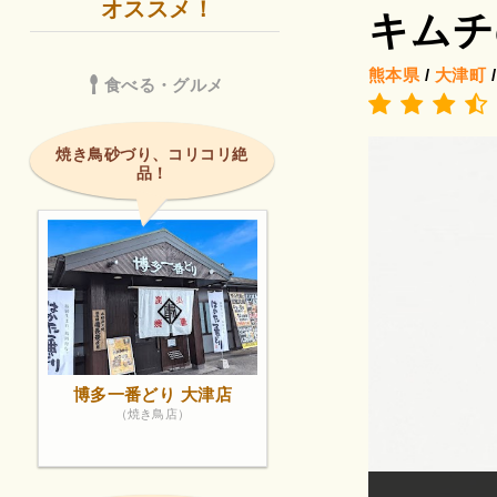
オススメ！
キムチ
熊本県
/
大津町
食べる・グルメ
焼き鳥砂づり、コリコリ絶
品！
博多一番どり 大津店
（焼き鳥店）