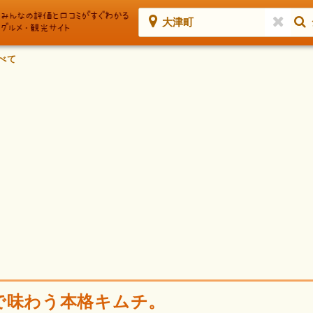
大津町
べて
で味わう本格キムチ。