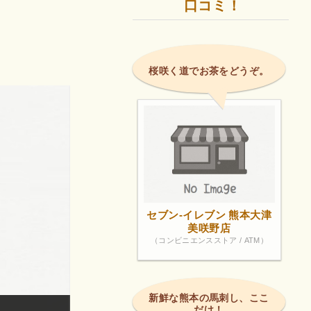
口コミ！
桜咲く道でお茶をどうぞ。
セブン-イレブン 熊本大津
美咲野店
（コンビニエンスストア / ATM）
新鮮な熊本の馬刺し、ここ
だけ！