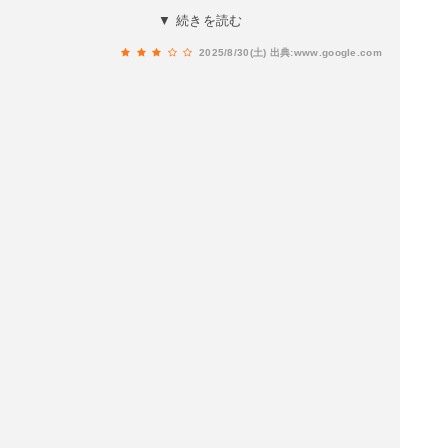
たしたが利用した場所以外にも座敷などあり沢山
▼ 続きを読む
人が入りそうです。唐揚げを頂きましたが美味し
2025/8/30(土)
出典:www.google.com
かったですよ。値段もリーズナブルなのでまた伺
います。