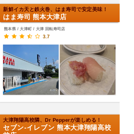
新鮮イカ天と鉄火巻、はま寿司で安定美味！
はま寿司 熊本大津店
熊本県 / 大津町 / 大津 回転寿司店
3.7
大津翔陽高校隣、Dr Pepperが楽しめる！
セブン-イレブン 熊本大津翔陽高校