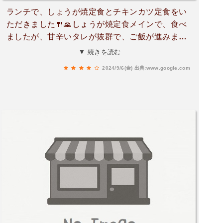
ランチで、しょうが焼定食とチキンカツ定食をい
ただきました🍴🙏しょうが焼定食メインで、食べ
ましたが、甘辛いタレが抜群で、ご飯が進みます
👌付け合わせのキャベツにしょうが焼のタレが絡
▼ 続きを読む
むと尚、美味しいですよ🙋チキンカツは、一口だ
2024/9/6(金)
出典:www.google.com
けでしたが、1個づつ揚げてあるので、食べやす
く、見た目より、柔らかいチキンカツで、こちら
も美味しかったですよ👌