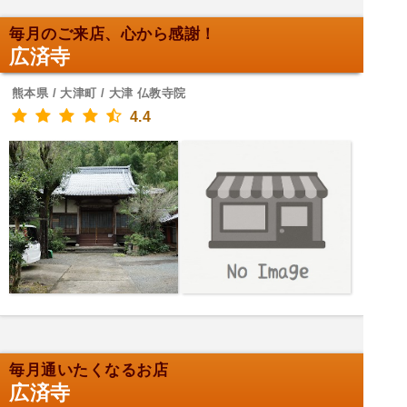
毎月のご来店、心から感謝！
広済寺
熊本県 / 大津町 / 大津 仏教寺院
4.4
毎月通いたくなるお店
広済寺