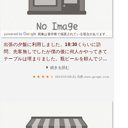
画像は著作権で保護されている場合があります。
出張の夕飯に利用しました。18:30くらいに訪
問、先客無しでしたが僕の後に何人かやってきて
テーブルは埋まりました。瓶ビールを頼んでジョ
ッキが出て来たのは初めてだったのでおや？っと
▼ 続きを読む
思いましたが笑、馬ホルモン定食を注文。他のテ
2023/10/28(土)
出典:www.google.com
ーブルは唐揚げや生姜焼きを頼んでいました。馬
ホルモンは初めてでしたが歯応えぷりぷり味しみ
しみでとても美味しかったです。言われないと馬
ってわからないですね。ホルモンばビールにも合
うし白飯にも合うし最高。サラダとなますにお新
香と味噌汁。久しぶりにちゃんとした定食をいた
だきました。ごちそうさま。