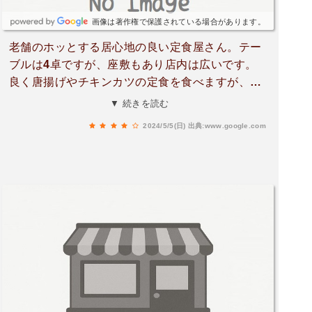
画像は著作権で保護されている場合があります。
老舗のホッとする居心地の良い定食屋さん。テー
ブルは4卓ですが、座敷もあり店内は広いです。
良く唐揚げやチキンカツの定食を食べますが、美
味しく、量も丁度良い感じで優しい味です。お昼
▼ 続きを読む
時はお客さんが多く、相席になる事があります。
2024/5/5(日)
出典:www.google.com
うん、やっぱりチキンカツも美味しい。お肉がジ
ューシーでした⭐︎とんかつ定食は普通な感じ。