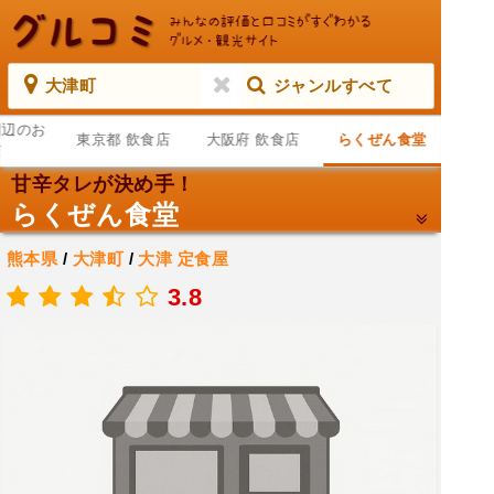
大津町
ジャンルすべて
周辺のお
東京都 飲食店
大阪府 飲食店
らくぜん食堂
店
甘辛タレが決め手！
らくぜん食堂
熊本県
/
大津町
/
大津
定食屋
.
3.8