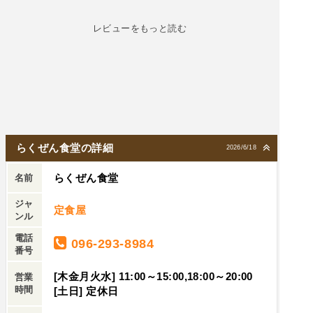
く、食べたあと喉が乾きますが、らくぜんチャン
ポンは、野菜の旨味成分が出汁となったス―プの
レビューをもっと読む
ため、炎天下の労働で大量の汗を出し疲れた体
を、優しく癒してくれます。もちろん麺も栄養た
っぷりの野菜等々・・私の口には大変美味しかっ
たです。ファミリー経営の様で厨房には３世代の
微笑ましいスタッフが忙しそうにお仕事されてい
ました🤗
らくぜん食堂の詳細
2026/6/18
らくぜん食堂
名前
ジャ
定食屋
ンル
電話
096-293-8984
番号
[木金月火水] 11:00～15:00,18:00～20:00
営業
時間
[土日] 定休日