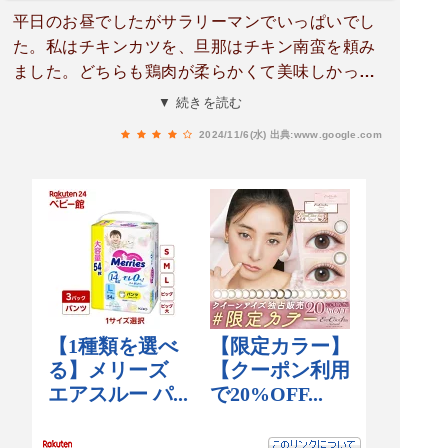
平日のお昼でしたがサラリーマンでいっぱいでし
た。私はチキンカツを、旦那はチキン南蛮を頼み
ました。どちらも鶏肉が柔らかくて美味しかった
です✨ごはんが女性には多いです。お味噌汁と副
▼ 続きを読む
菜の茄子は薄味でした。宴会場もあるようでした
2024/11/6(水)
出典:www.google.com
よ！