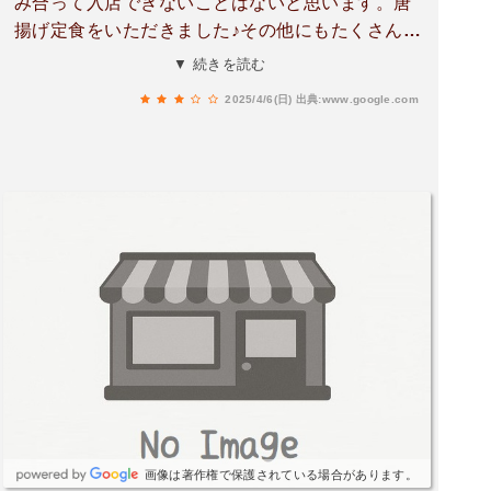
み合って入店できないことはないと思います。唐
揚げ定食をいただきました♪その他にもたくさんの
メニューがあります。ご飯大盛り無料、普通盛り
▼ 続きを読む
でしたら1杯までおかわりできます。
2025/4/6(日)
出典:www.google.com
画像は著作権で保護されている場合があります。