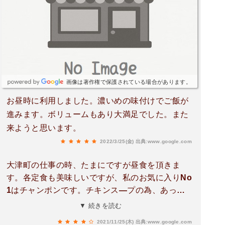
画像は著作権で保護されている場合があります。
お昼時に利用しました。濃いめの味付けでご飯が
進みます。ボリュームもあり大満足でした。また
来ようと思います。
2022/3/25(金)
出典:www.google.com
大津町の仕事の時、たまにですが昼食を頂きま
す。各定食も美味しいですが、私のお気に入りNo
1はチャンポンです。チキンス―プの為、あっさ
りして最後の一滴まで飲みほせます。リンガーハ
▼ 続きを読む
ットに代表されるチャンポンス―プは濃厚で塩辛
2021/11/25(木)
出典:www.google.com