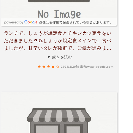
画像は著作権で保護されている場合があります。
ランチで、しょうが焼定食とチキンカツ定食をい
ただきました🍴🙏しょうが焼定食メインで、食べ
ましたが、甘辛いタレが抜群で、ご飯が進みます
👌付け合わせのキャベツにしょうが焼のタレが絡
▼ 続きを読む
むと尚、美味しいですよ🙋チキンカツは、一口だ
2024/2/2(金)
出典:www.google.com
けでしたが、1個づつ揚げてあるので、食べやす
く、見た目より、柔らかいチキンカツで、こちら
も美味しかったですよ👌