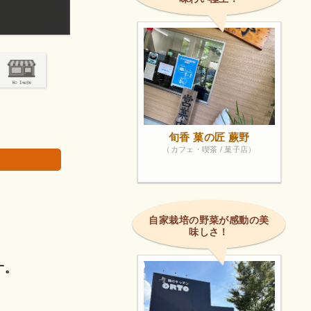
週末開店の食事どころ。
画像は著作権で
旬香 菓の匠 蕨野
（カフェ・喫茶 / 菓子店）
自家栽培の野菜が感動の美
味しさ！
す。