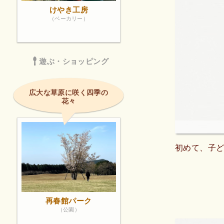
けやき工房
（ベーカリー）
遊ぶ・ショッピング
広大な草原に咲く四季の
花々
初めて、子
再春館パーク
（公園）