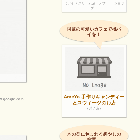
（アイスクリーム店 / デザート ショッ
プ）
阿蘇の可愛いカフェで桃パ
イを！
AmeYa 手作りキャンディー
.google.com
とスウィーツのお店
（菓子店）
木の香に包まれる癒やしの
空間。