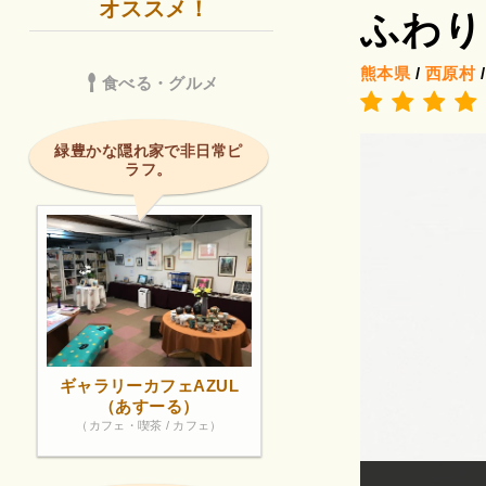
オススメ！
ふわり
熊本県
/
西原村
食べる・グルメ
緑豊かな隠れ家で非日常ピ
ラフ。
ギャラリーカフェAZUL
（あすーる）
（カフェ・喫茶 / カフェ）