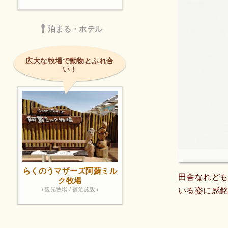
泊まる・ホテル
広大な牧場で動物とふれ合
い！
らくのうマザーズ阿蘇ミル
田舎なれど
ク牧場
（観光牧場 / 宿泊施設）
いる姿に感