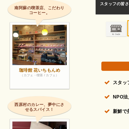
っている姿に感銘を受けました。
新鮮で美味しく
南阿蘇の喫茶店、こだわり
コーヒー。
権で保護されている場合があります。
珈琲館 花いちもんめ
（カフェ・喫茶 / カフェ）
スタッ
NPO
西原村のカレー、夢中にさ
せるスパイス！
新鮮で