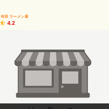
/
布田
ラーメン屋
.
4.2