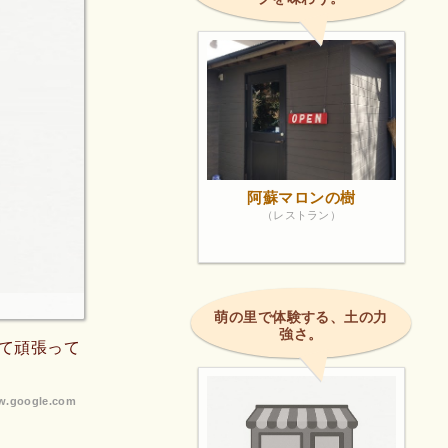
阿蘇マロンの樹
（レストラン）
萌の里で体験する、土の力
強さ。
て頑張って
.google.com