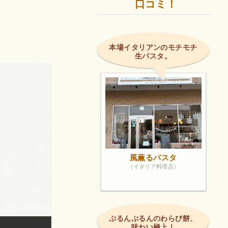
口コミ！
本場イタリアンのモチモチ
生パスタ。
風薫るパスタ
（イタリア料理店）
ぷるんぷるんのわらび餅、
味わい極上！