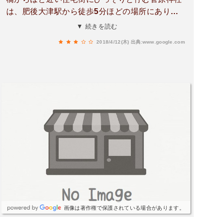
は、肥後大津駅から徒歩5分ほどの場所にありま
す。上井出沿いにあるため、比較的見つけやすい
▼ 続きを読む
でしょう。地元の方々からは親しみを込めて「テ
2018/4/12(木)
出典:www.google.com
ンジンサン」と呼ばれているようです。境内から
の眺めも素晴らしく、心落ち着く場所です。この
神社は、大津町のサイトによると、室の眼鏡橋か
ら少し上がった高台に位置し、かつては合志二十
五天神の一つと数えられた「古宮（ふるやし
ろ）」が、西に200mほど離れた傾斜地にありま
す。宮座組は塔の迫の上・中・下の3組に分かれ
ており、地域に深く根ざした信仰が伺えます。祭
りは毎年11月25日に行われ、神社と古宮の注連縄
を張り替える伝統的な神事が行われます。神木に
御幣と御神酒を供えた後、幣くじで次の座元を決
定し、新座元は御幣を神棚に祀ります。昭和初期
までは、各家から甘酒を供える風習もあったそう
です。現代の住宅街の中にあっても、古くからの
画像は著作権で保護されている場合があります。