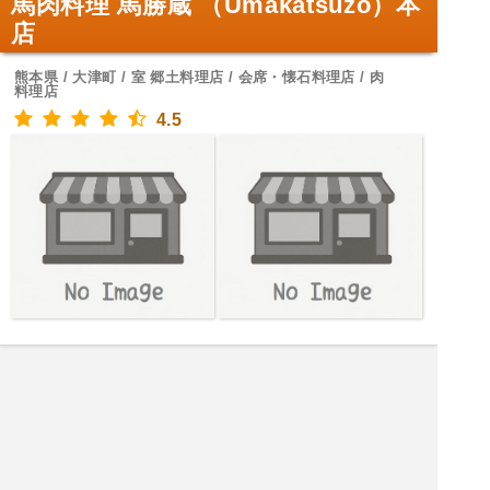
馬肉料理 馬勝蔵 （Umakatsuzo）本
店
熊本県 / 大津町 / 室 郷土料理店 / 会席・懐石料理店 / 肉
料理店
4.5