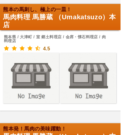
熊本の馬刺し、極上の一皿！
馬肉料理 馬勝蔵 （Umakatsuzo）本
店
熊本県 / 大津町 / 室 郷土料理店 / 会席・懐石料理店 / 肉
料理店
4.5
熊本発！馬肉の美味躍動！