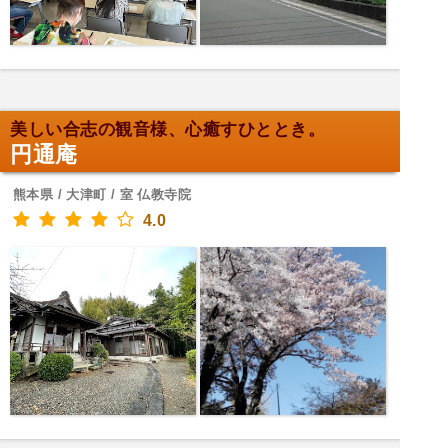
美しい合志の観音様、心癒すひととき。
円通庵
熊本県 / 大津町 / 室 仏教寺院
4.0