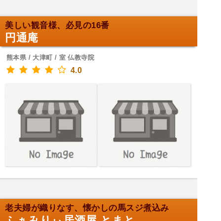
美しい観音様、必見の16番
円通庵
熊本県 / 大津町 / 室 仏教寺院
4.0
老夫婦が織りなす、懐かしの馬スジ煮込み
ふぁみりぃ居酒屋 とまと