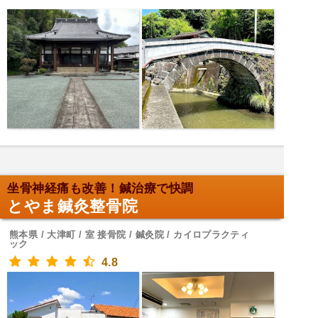
坐骨神経痛も改善！鍼治療で快調
とやま鍼灸整骨院
熊本県 / 大津町 / 室 接骨院 / 鍼灸院 / カイロプラクティ
ック
4.8