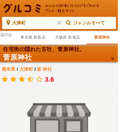
大津町
ジャンルすべて
周辺のお
東京都 飲食店
大阪府 飲食店
菅原神社
店
住宅街の隠れた古社、菅原神社。
菅原神社
熊本県
/
大津町
/
室
神社
.
3.6