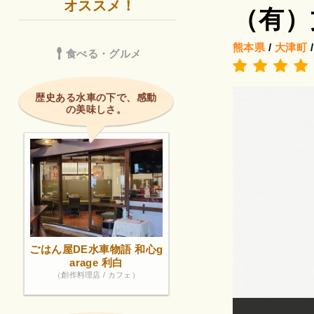
オススメ！
（有）
熊本県
/
大津町
食べる・グルメ
歴史ある水車の下で、感動
の美味しさ。
ごはん屋DE水車物語 和心g
arage 利白
（創作料理店 / カフェ）