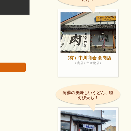
おいてない文具もすぐに取り寄せていただけるので
画像は著作権で
（有）中川商会 食肉店
（肉店 / 土産物店）
阿蘇の美味しいうどん、特
えび天も！