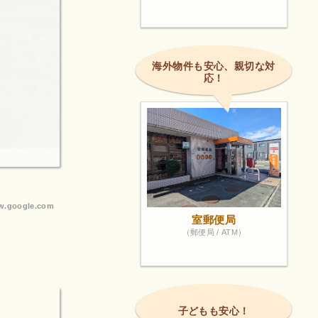
海外物件も安心、親切な対
応！
.google.com
室郵便局
（郵便局 / ATM）
子どもも安心！