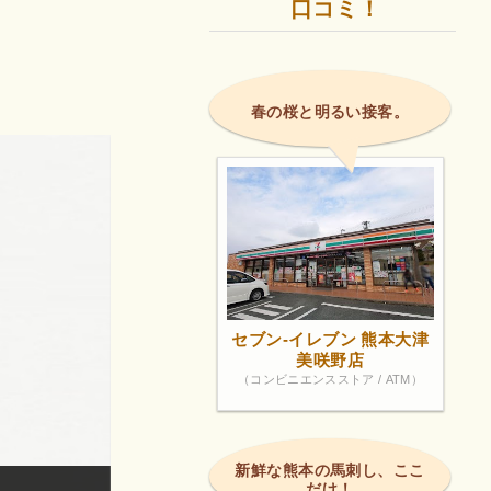
口コミ！
春の桜と明るい接客。
セブン-イレブン 熊本大津
美咲野店
（コンビニエンスストア / ATM）
新鮮な熊本の馬刺し、ここ
だけ！