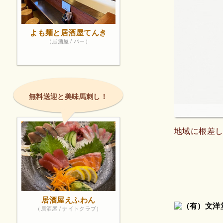
よも麺と居酒屋てんき
（居酒屋 / バー）
無料送迎と美味馬刺し！
地域に根差
居酒屋えふわん
（居酒屋 / ナイトクラブ）