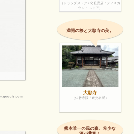
（ドラッグストア / 化粧品店 / ディスカ
ウント ストア）
満開の桜と大願寺の美。
大願寺
.google.com
（仏教寺院 / 観光名所）
熊本唯一の風の森、希少な
酒が豊富！