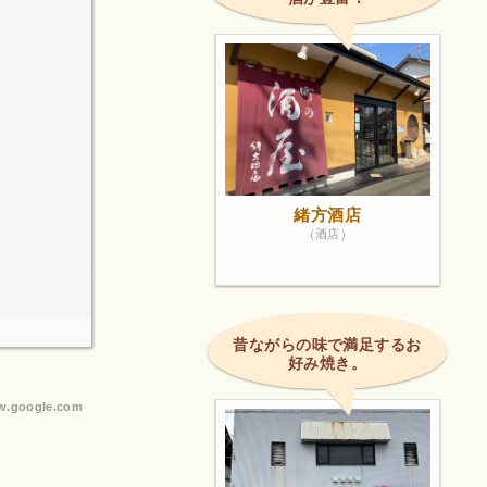
緒方酒店
（酒店）
昔ながらの味で満足するお
好み焼き。
.google.com