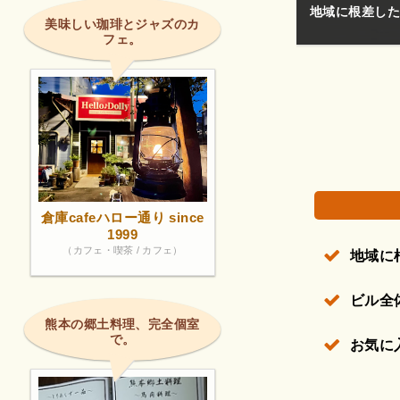
地域に根差した
美味しい珈琲とジャズのカ
フェ。
権で保護されている場合があります。
倉庫cafeハロー通り since
1999
（カフェ・喫茶 / カフェ）
地域に
ビル全
熊本の郷土料理、完全個室
で。
お気に