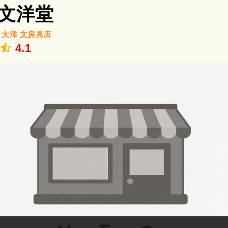
文洋堂
/
大津
文房具店
.
4.1