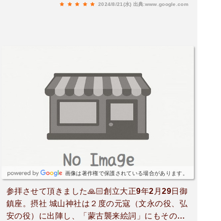
2024/8/21(水)
出典:www.google.com
画像は著作権で保護されている場合があります。
参拝させて頂きました🙏🏻創立大正9年2月29日御
鎮座。摂社 城山神社は２度の元寇（文永の役、弘
安の役）に出陣し、「蒙古襲来絵詞」にもその姿