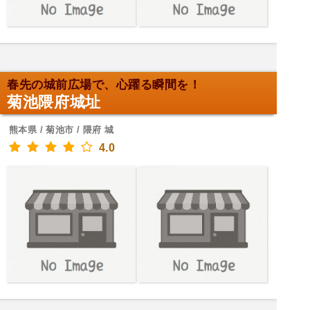
春先の城前広場で、心躍る瞬間を！
菊池隈府城址
熊本県 / 菊池市 / 隈府 城
4.0