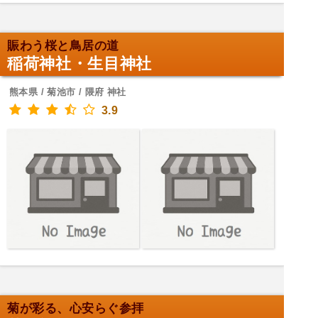
賑わう桜と鳥居の道
稲荷神社・生目神社
熊本県 / 菊池市 / 隈府 神社
3.9
菊が彩る、心安らぐ参拝