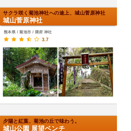
サクラ咲く菊池神社への途上、城山菅原神社
城山菅原神社
熊本県 / 菊池市 / 隈府 神社
3.7
夕陽と紅葉、菊池の丘で味わう。
城山公園 展望ベンチ