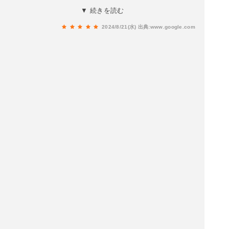
が描かれている第１０代当主菊池武房公と、菊池
▼ 続きを読む
の文教の祖ともいわれる第２１代当主菊池重朝二
2024/8/21(水)
出典:www.google.com
柱を祀っています。菊池神社本殿向かって右手側
に鎮座されております。御朱印(初穂料2000円他
神社含む)直書きにて菊池神社様でお受けしました
😊