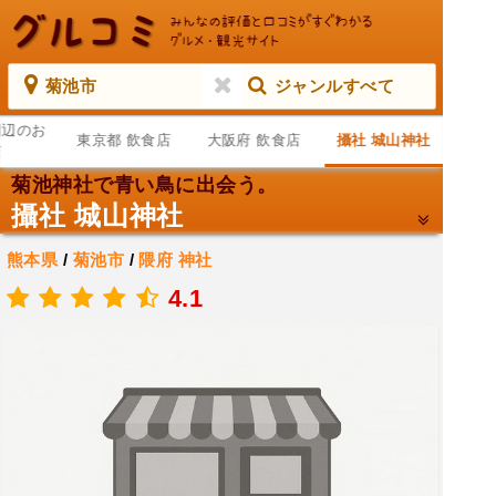
菊池市
ジャンルすべて
周辺のお
東京都 飲食店
大阪府 飲食店
攝社 城山神社
店
菊池神社で青い鳥に出会う。
攝社 城山神社
熊本県
/
菊池市
/
隈府
神社
.
4.1