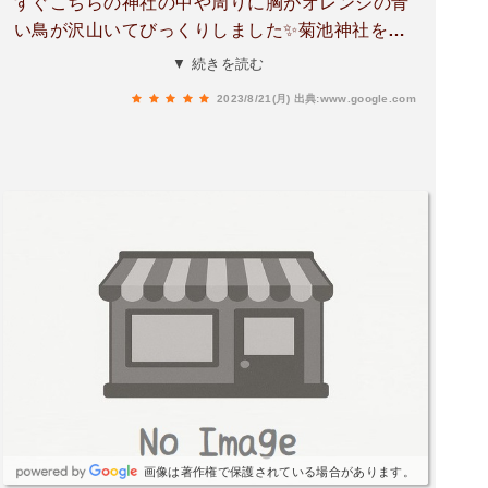
すぐこちらの神社の中や周りに胸がオレンジの青
い鳥が沢山いてびっくりしました✨菊池神社を愛
した軍人さんの像にもそっと手を合わせました。
▼ 続きを読む
2023/8/21(月)
出典:www.google.com
画像は著作権で保護されている場合があります。