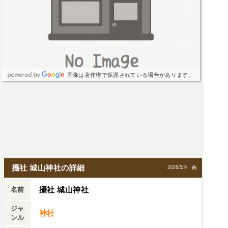
画像は著作権で保護されている場合があります。
攝社 城山神社の詳細
2026/5/9
攝社 城山神社
名前
ジャ
神社
ンル