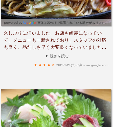
画像は著作権で保護されている場合があります。
久しぶりに伺いました。お店も綺麗になってい
て、メニューも一新されており、スタッフの対応
も良く、品だしも早く大変良くなっていました。
少し遠いけど、また行きたいと思いました。
▼ 続きを読む
2023/1/28(土)
出典:www.google.com