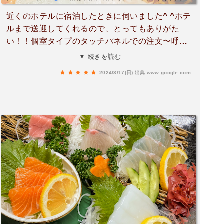
近くのホテルに宿泊したときに伺いました^ ^ホテ
ルまで送迎してくれるので、とってもありがた
い！！個室タイプのタッチパネルでの注文〜呼子
のイカは無かったケド…串物も1本から頼めるの
▼ 続きを読む
は良き！エビのアプリケーヌソーススパゲッティ
2024/3/17(日)
出典:www.google.com
¥946馬レバ刺し、明太オムレツ、タコの唐揚げが
とっても美味しかった♪帰の送迎をお願いすると、
すぐに車を用意してくださり、スタッフさんの対
応も良かったです♪また利用したいお店でした^ ^