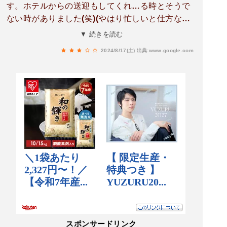
す。ホテルからの送迎もしてくれ…る時とそうで
ない時がありました(笑)(やはり忙しいと仕方ない
ですよね)料理はどれも美味しいですが出てくるの
▼ 続きを読む
が遅いです。(バイトくんのミスもありこれも忙し
2024/8/17(土)
出典:www.google.com
いと仕方ないと思います)女将さん？と間違えてし
まうほどベテランのパートの方がいてその方の接
客が好きなのでまた寄らせてもらいます♪
スポンサードリンク