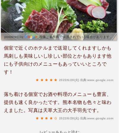
画像は著作権で保護されている場合があります。
個室で近くのホテルまで送迎してくれますしかも
馬刺しも美味しいし珍しい部位とかもあります他
にも子供向けのメニューもあっていいところで
す！
2022/6/28(火)
出典:www.google.com
落ち着ける個室でお酒や料理のメニューも豊富、
提供も速く良かったです。熊本名物も色々と味わ
えました。写真は天草大王の大手羽先です。
2022/6/28(火)
出典:www.google.com
レビューをもっと読む