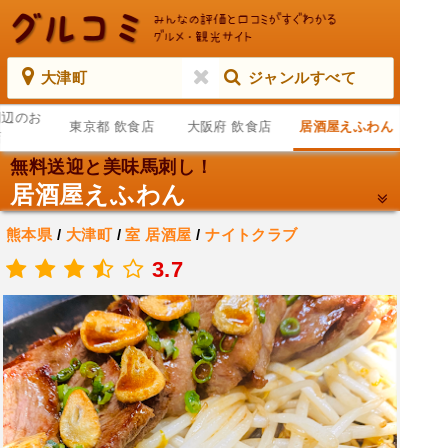
大津町
ジャンルすべて
周辺のお
東京都 飲食店
大阪府 飲食店
居酒屋えふわん
店
無料送迎と美味馬刺し！
居酒屋えふわん
熊本県
/
大津町
/
室
居酒屋
/
ナイトクラブ
.
3.7