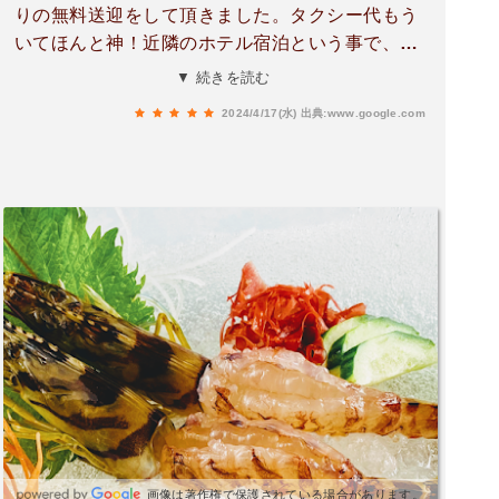
りの無料送迎をして頂きました。タクシー代もう
いてほんと神！近隣のホテル宿泊という事で、ワ
ンドリンクサービスで料理も美味しくて帰りに子
▼ 続きを読む
供にオモチャも貰えて大満足でした‼️
2024/4/17(水)
出典:www.google.com
画像は著作権で保護されている場合があります。