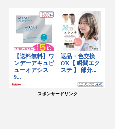
クト3.ちゃんぽんの味ヘンに、ちゃんぽんドレッ
シング2種と塩たれと胡椒といくと、ノーマルあ
わせて、5回味変わる、素晴らしい、また美味す
ぎる！リスペクトしまくりました〜‼️リンガーす
ごし‼️やはりボリューム感あるね、再来店。お腹
いっぱい、安いよねー‼️楽天カードポイントたま
るし、お得感満載やん‼️美味でした‼️ドレッシング
味変最高‼️
スポンサードリンク