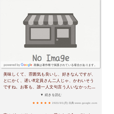
画像は著作権で保護されている場合があります。
美味しくて、雰囲気も良いし、好きなんですが、
とにかく、遅い‼️定員さん二人じゃ、かわいそう
ですね。お客も、誰一人文句言う人いなかったけ
ど、みんな、おもってたんじゃないかな。
▼ 続きを読む
2021/3/1(月)
出典:www.google.com