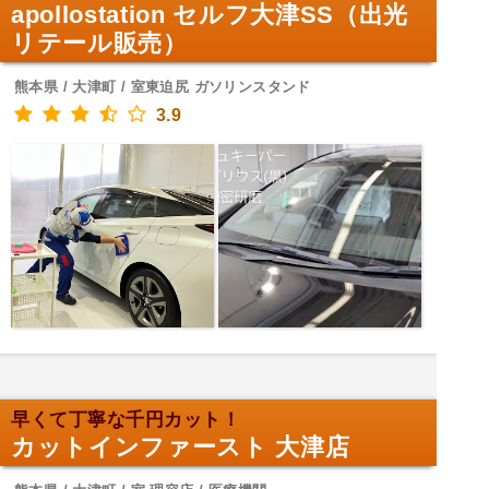
apollostation セルフ大津SS（出光
リテール販売）
熊本県 / 大津町 / 室東迫尻 ガソリンスタンド
3.9
早くて丁寧な千円カット！
カットインファースト 大津店