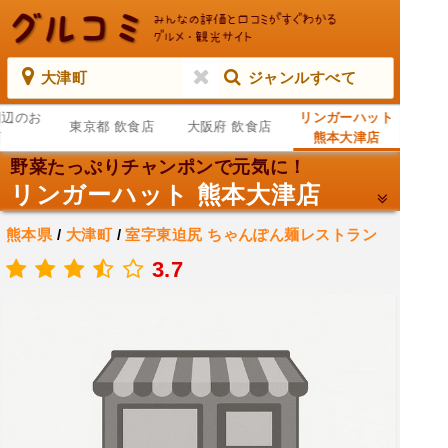
大津町
ジャンルすべて
周辺のお
リンガーハット
東京都 飲食店
大阪府 飲食店
店
熊本大津店
野菜たっぷりチャンポンで元気に！
リンガーハット 熊本大津店
熊本県
/
大津町
/
室字東迫尻
ちゃんぽん麺レストラン
.
3.7