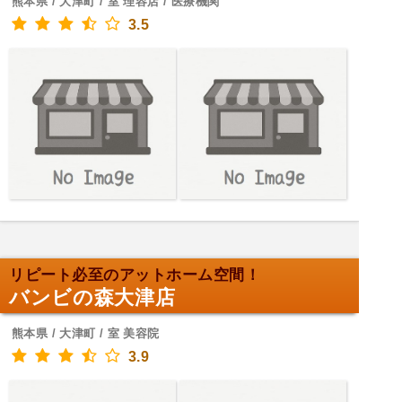
熊本県 / 大津町 / 室 理容店 / 医療機関
3.5
リピート必至のアットホーム空間！
バンビの森大津店
熊本県 / 大津町 / 室 美容院
3.9