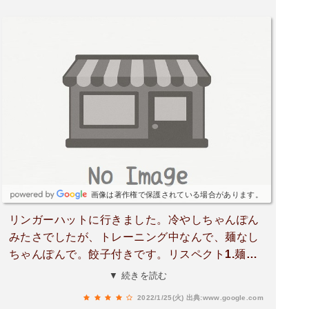
画像は著作権で保護されている場合があります。
リンガーハットに行きました。冷やしちゃんぽん
みたさでしたが、トレーニング中なんで、麺なし
ちゃんぽんで。餃子付きです。リスペクト1.麺な
しちゃんぽん野菜たっぷりにしましたら、丼ぶり
▼ 続きを読む
いっぱいに野菜、めちゃある〜。リスペクト2.餃
2022/1/25(火)
出典:www.google.com
子にゆずこしょうが九州ぽい、美味です。リスペ