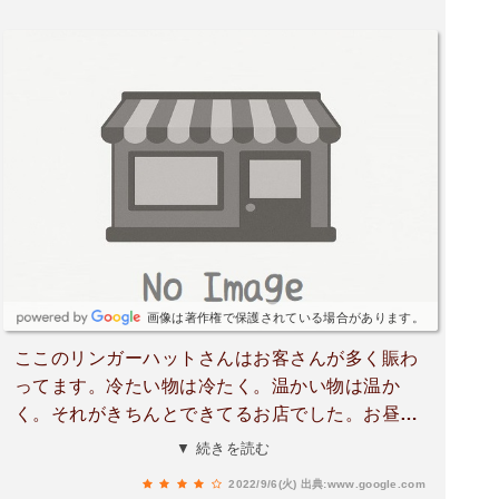
画像は著作権で保護されている場合があります。
ここのリンガーハットさんはお客さんが多く賑わ
ってます。冷たい物は冷たく。温かい物は温か
く。それがきちんとできてるお店でした。お昼時
で忙しく、お客さんも多かったが手抜きせず注文
▼ 続きを読む
した冷やし麻婆茄子ちゃんぽんはきんきんに冷え
2022/9/6(火)
出典:www.google.com
てて暑さで食欲ダウンしてたのに美味しく食べれ