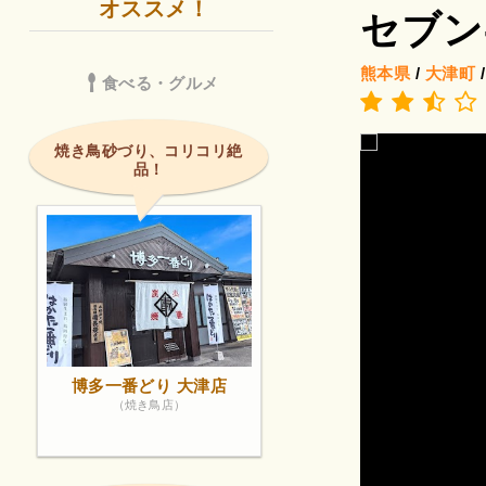
オススメ！
セブン
熊本県
/
大津町
食べる・グルメ
焼き鳥砂づり、コリコリ絶
品！
博多一番どり 大津店
（焼き鳥店）