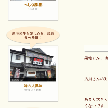
べじ倶楽部
（居酒屋）
黒毛和牛も楽しめる、焼肉
食べ放題！
果物とか、
店員さんの
味の大津屋
（焼肉店 / 焼肉）
あまり大き
くないです