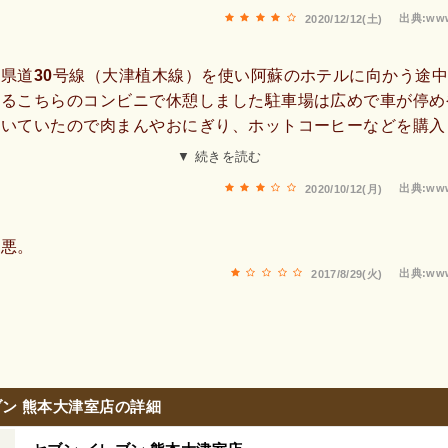
出典:www
2020/12/12(土)
県道30号線（大津植木線）を使い阿蘇のホテルに向かう途
たるこちらのコンビニで休憩しました駐車場は広めで車が停め
空いていたので肉まんやおにぎり、ホットコーヒーなどを購入
した駐車場の車のなかで見ていたら、利用客はけっこう多かっ
▼ 続きを読む
忙しそうに動いておられましたスタッフさんの接客は笑顔こそ
出典:www
2020/10/12(月)
く普通でした一休みした後、前の道をそのまま進み「ミルクロ
の阿蘇のホテルに向かいました。
最悪。
出典:www
2017/8/29(火)
ブン 熊本大津室店の詳細