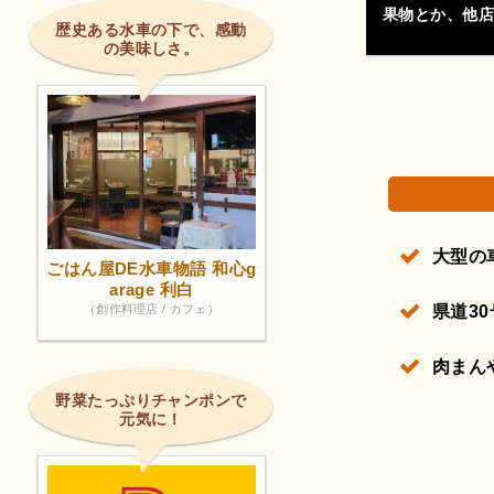
果物とか、他店
歴史ある水車の下で、感動
の美味しさ。
大型の
ごはん屋DE水車物語 和心g
arage 利白
（創作料理店 / カフェ）
県道3
肉まん
野菜たっぷりチャンポンで
元気に！