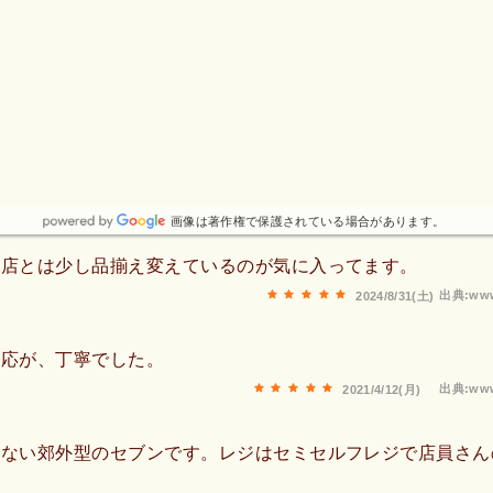
画像は著作権で保護されている場合があります。
他店とは少し品揃え変えているのが気に入ってます。
出典:www
2024/8/31(土)
対応が、丁寧でした。
出典:www
2021/4/12(月)
くない郊外型のセブンです。レジはセミセルフレジで店員さん
。