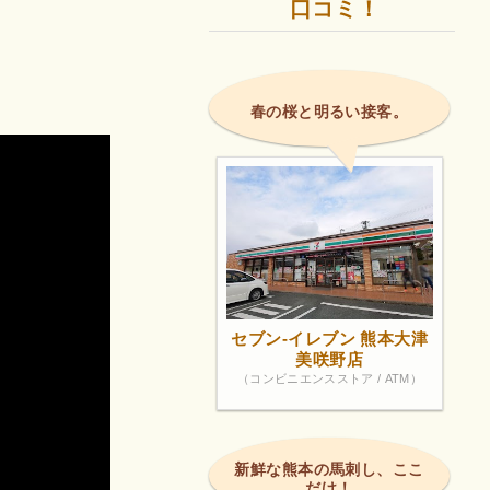
口コミ！
春の桜と明るい接客。
セブン-イレブン 熊本大津
美咲野店
（コンビニエンスストア / ATM）
新鮮な熊本の馬刺し、ここ
だけ！