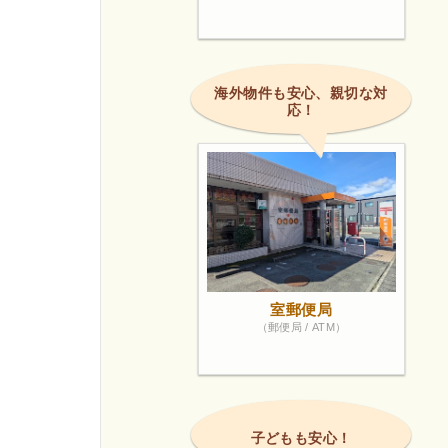
海外物件も安心、親切な対
応！
室郵便局
（郵便局 / ATM）
子どもも安心！