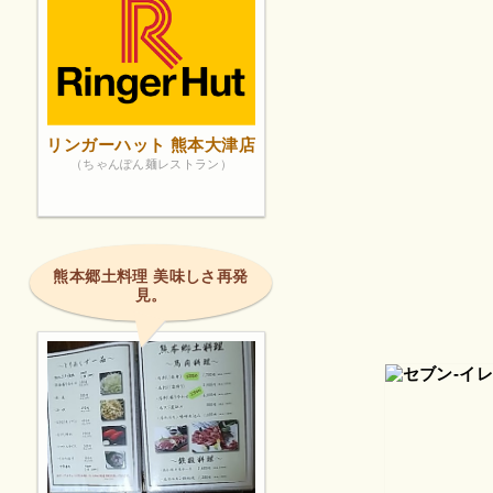
リンガーハット 熊本大津店
（ちゃんぽん麺レストラン）
熊本郷土料理 美味しさ再発
見。