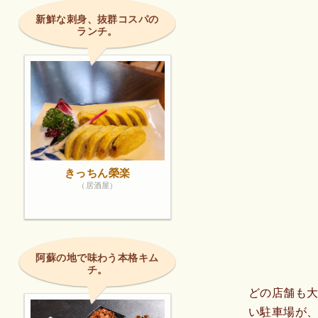
新鮮な刺身、抜群コスパの
ランチ。
きっちん榮楽
（居酒屋）
阿蘇の地で味わう本格キム
チ。
どの店舗も
い駐車場が