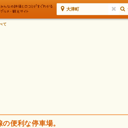
大津町
べて
号線の便利な停車場。