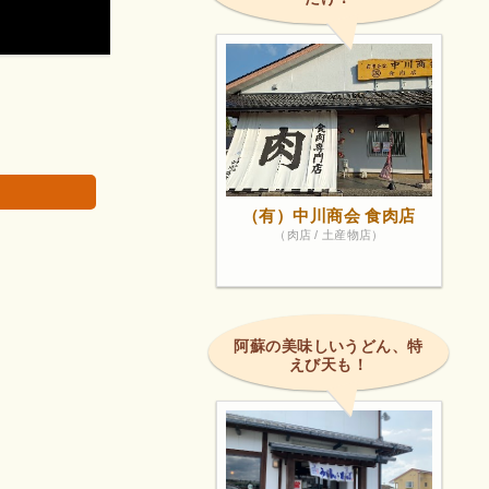
（有）中川商会 食肉店
（肉店 / 土産物店）
阿蘇の美味しいうどん、特
えび天も！