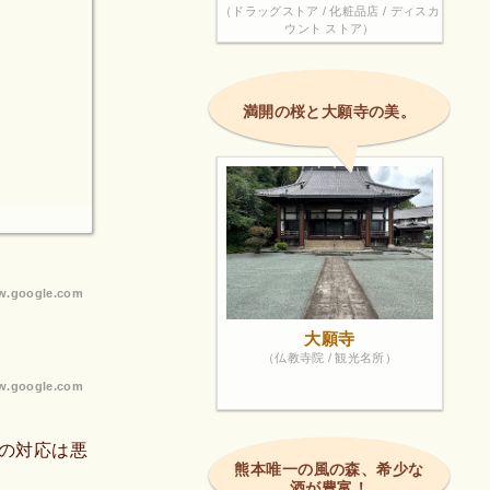
（ドラッグストア / 化粧品店 / ディスカ
ウント ストア）
満開の桜と大願寺の美。
.google.com
大願寺
（仏教寺院 / 観光名所）
.google.com
の対応は悪
熊本唯一の風の森、希少な
酒が豊富！