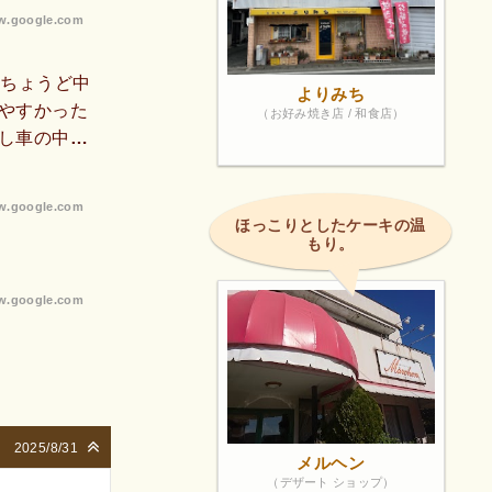
.google.com
中ちょうど中
よりみち
やすかった
（お好み焼き店 / 和食店）
し車の中で
たですスタ
ありません
.google.com
ード」を利
ほっこりとしたケーキの温
もり。
.google.com
2025/8/31
メルヘン
（デザート ショップ）