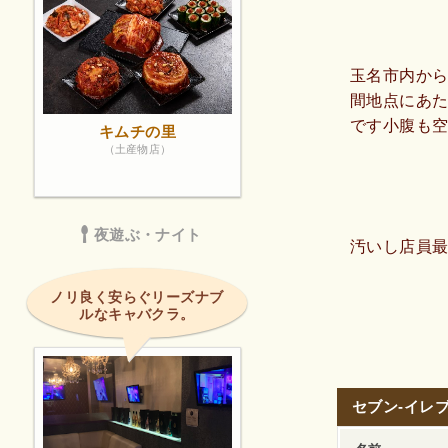
玉名市内から
間地点にあ
です小腹も
キムチの里
いただきま
（土産物店）
ッフさんが
でしたがご
用して目的
夜遊ぶ・ナイト
汚いし店員
ノリ良く安らぐリーズナブ
ルなキャバクラ。
セブン-イレ