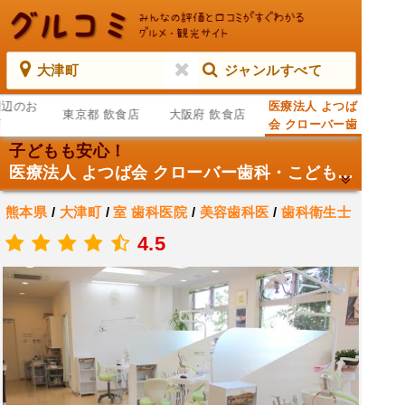
大津町
ジャンルすべて
周辺のお
医療法人 よつば
東京都 飲食店
大阪府 飲食店
店
会 クローバー歯
科・こども歯科
子どもも安心！
医療法人 よつば会 クローバー歯科・こども歯科
熊本県
/
大津町
/
室
歯科医院
/
美容歯科医
/
歯科衛生士
.
4.5