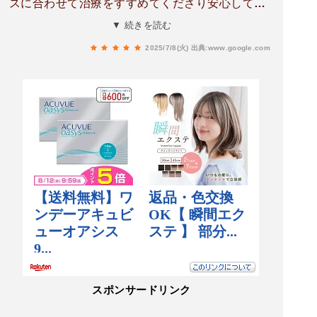
スに合わせて治療をすすめてくださり安心して受
けることが出来ました。今後ともよろしくお願い
▼ 続きを読む
します。
2025/7/8(火)
出典:www.google.com
スポンサードリンク