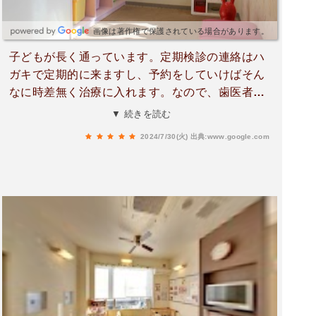
画像は著作権で保護されている場合があります。
子どもが長く通っています。定期検診の連絡はハ
ガキで定期的に来ますし、予約をしていけばそん
なに時差無く治療に入れます。なので、歯医者さ
んに来てあの音を聞いて居るうちに怖くなって泣
▼ 続きを読む
き出す事もありませんでした。治療中も先生と衛
2024/7/30(火)
出典:www.google.com
生士さん(助手さん)が声かけしていただ他の病院
では泣いて身体を押さえつけていた事を思うと本
当に子どもが怖がらないように治療していただけ
ていると思います。待合室にらチームラボのこび
との住まう黒板があり子ども達が飽きずに過ごし
ています。