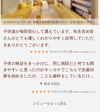
画像は著作権で保護されている場合があります。
子供達が毎回安心して通えています。先生含め皆
さんがとても優しくわかりやすく説明していただ
きありがとうございます。
2023/7/31(月)
出典:www.google.com
子供の検診をきっかけに、同じ病院だと何でも聞
きやすいと思ったのがキッカケでこちらで虫歯治
療を始めましたが、こども歯科をしているだけあ
って、一つ一つの説明が丁寧で、元々行っていた
▼ 続きを読む
歯科の先生よりかなり好感が持てました。治療も
2023/5/1(月)
出典:www.google.com
かなり安心感があります。院内も綺麗です。
レビューをもっと読む