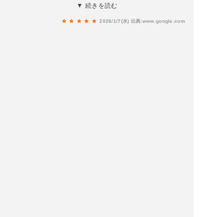
医者は、軽い虫歯ならそれ以上悪化しないように
▼ 続きを読む
目指す方針でした。ただ、なかなか予約が取れな
2026/1/7(水)
出典:www.google.com
かったため、思い切って違う歯医者さんを探し、
クローバー歯科さんで再検査してもらったとこ
ろ、私の不摂生で大量の虫歯が潜んでいたので、
すべて治療していただきました。個人個人で病院
の方針に共感できるかどうかは違ってくると思い
ます。