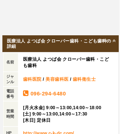
医療法人 よつば会 クローバー歯科・こども歯科の
2026/8/3
詳細
医療法人 よつば会 クローバー歯科・こど
名前
も歯科
ジャ
歯科医院
/
美容歯科医
/
歯科衛生士
ンル
電話
096-294-6480
番号
[月火水金] 9:00～13:00,14:00～18:00
営業
[土] 9:00～13:00,14:00～17:30
時間
[木日] 定休日
http://www.c-k-dc.com/
HP