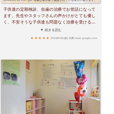
画像は著作権で保護されている場合があります。
子供達の定期検診、虫歯の治療でお世話になって
ます。先生やスタッフさんの声かけがとても優し
く、不安そうな子供達も問題なく治療を受けるこ
とができました。小さい子には口腔内を怪我しな
▼ 続きを読む
いようゴムマスクを使って頂き、安全に治療がで
2024/8/30(金)
出典:www.google.com
きました。おすすめの歯医者さんです！