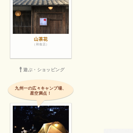
山茶花
（和食店）
遊ぶ・ショッピング
九州一の広々キャンプ場、
星空満点！