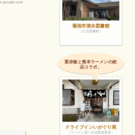
.google.com
菊池市泗水図書館
（公立図書館）
栗赤飯と熊本ラーメンの絶
品コラボ。
ドライブインいがぐり苑
（ラーメン屋 / 弁当製造業者）