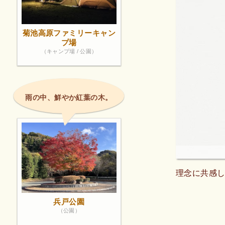
菊池高原ファミリーキャン
プ場
（キャンプ場 / 公園）
雨の中、鮮やか紅葉の木。
理念に共感
兵戸公園
（公園）