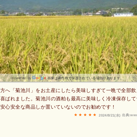
画像は著作権で保護されている場合があります。
の方へ「菊池川」をお土産にしたら美味しすぎて一晩で全部飲
変喜ばれました。菊池川の酒粕も最高に美味しく冷凍保存して
。安心安全な商品しか置いていないのでお勧めです！
出典:www
2024/8/21(水)