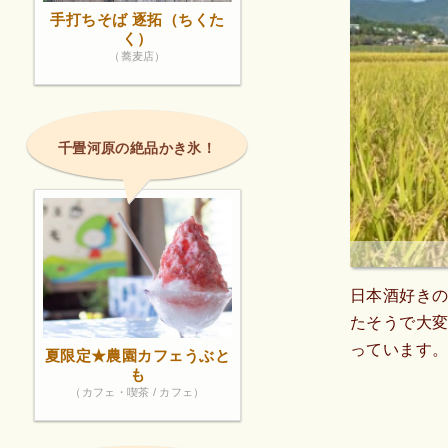
手打ちそば 逐拓（ちくた
く）
（蕎麦店）
千畳河原の絶品かき氷！
日本酒好き
たそうで大
っています
夏限定★農園カフェうぶと
も
（カフェ・喫茶 / カフェ）