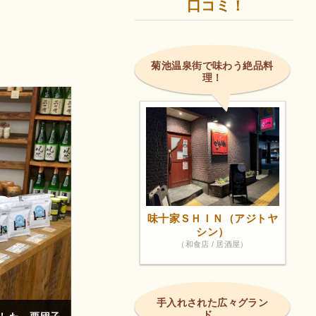
口コミ！
菊池温泉街で味わう絶品料
理！
味十家ＳＨＩＮ（アジトヤ
シン）
（和食店 / 居酒屋）
手入れされた広々グラン
ド。