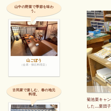
山中の野菜で季節を味わ
う。
山ごぼう
（会席・懐石料理店）
古民家で楽しむ、春の地元
料理。
菊池栗キャ
した…栗団子