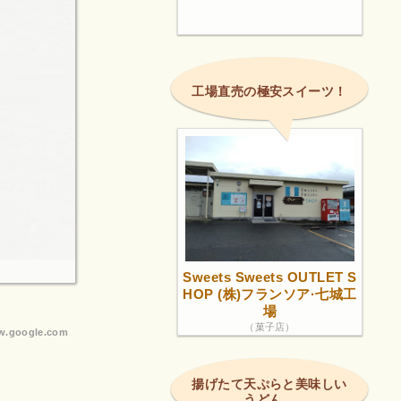
工場直売の極安スイーツ！
Sweets Sweets OUTLET S
HOP (株)フランソア·七城工
場
（菓子店）
.google.com
揚げたて天ぷらと美味しい
うどん。