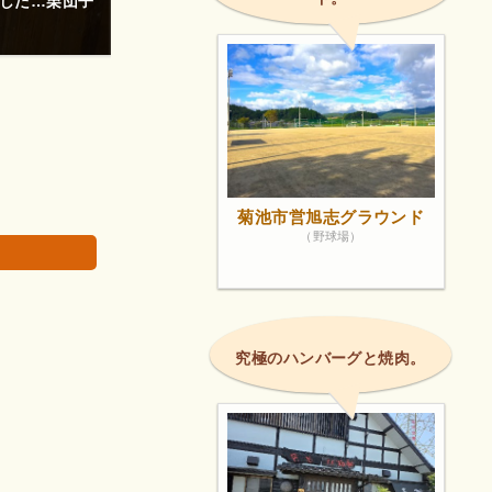
こだわりの品々がたくさん。
画像は著作権で
菊池市営旭志グラウンド
（野球場）
究極のハンバーグと焼肉。