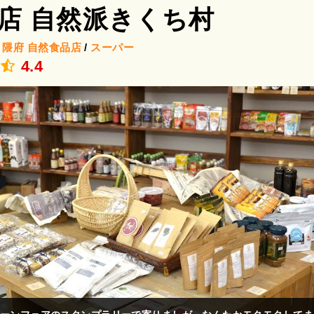
店 自然派きくち村
/
隈府
自然食品店
/
スーパー
.
4.4