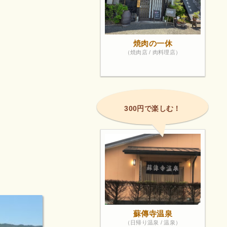
焼肉の一休
（焼肉店 / 肉料理店）
300円で楽しむ！
蘇傳寺温泉
（日帰り温泉 / 温泉）