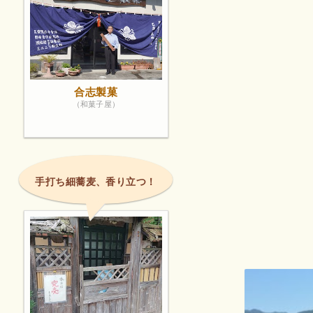
合志製菓
（和菓子屋）
手打ち細蕎麦、香り立つ！