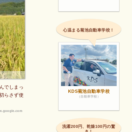
心温まる菊池自動車学校！
んでしまっ
KDS菊池自動車学校
切らさず使
（自動車学校）
.google.com
洗濯200円、乾燥100円の驚
き！