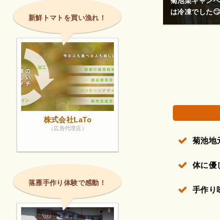
りましが…なんたかモタモタしてました…栗団子
理念に共感して
新鮮トマトを買い漁れ！
権で保護されている場合があります。
株式会社LaTo
（広告代理店）
菊池地
体に優
落雁手作り体験で感動！
手作り