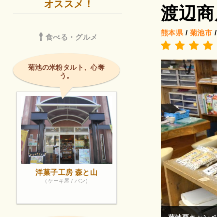
オススメ！
渡辺商
熊本県
/
菊池市
食べる・グルメ
菊池の米粉タルト、心奪
う。
洋菓子工房 森と山
（ケーキ屋 / パン）