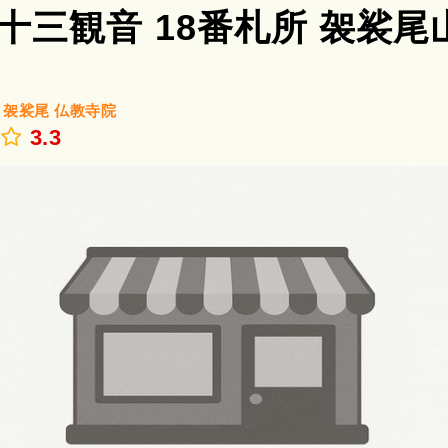
十三観音 18番札所 袈裟尾
/
袈裟尾
仏教寺院
.
3.3