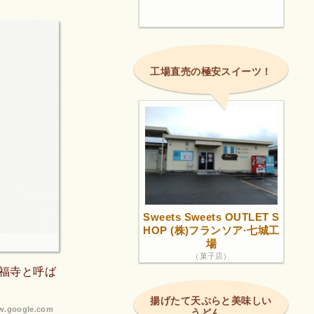
工場直売の極安スイーツ！
Sweets Sweets OUTLET S
HOP (株)フランソア·七城工
場
（菓子店）
福寺と呼ば
揚げたて天ぷらと美味しい
.google.com
うどん。