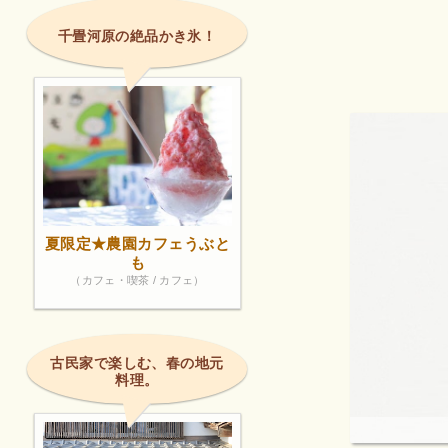
千畳河原の絶品かき氷！
夏限定★農園カフェうぶと
も
（カフェ・喫茶 / カフェ）
古民家で楽しむ、春の地元
料理。