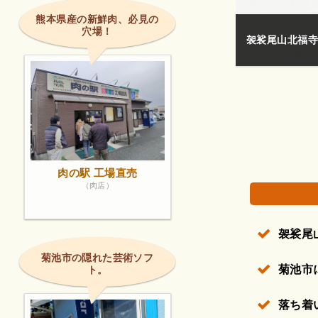
熊本県産の新鮮肉、必見の
穴場！
隣に町の納骨堂
権で保護されている場合があります。
肉の駅 工場直売
（肉店）
袈裟尾
菊池市の隠れた芸術ソフ
菊池市
ト。
落ち着