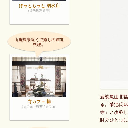
ほっともっと 泗水店
（弁当製造業者）
山鹿温泉近くで癒しの精進
料理。
袈裟尾山北
寺カフェ 椿
る。菊池氏1
（カフェ・喫茶 / カフェ）
寺」と改称
財のひとつ