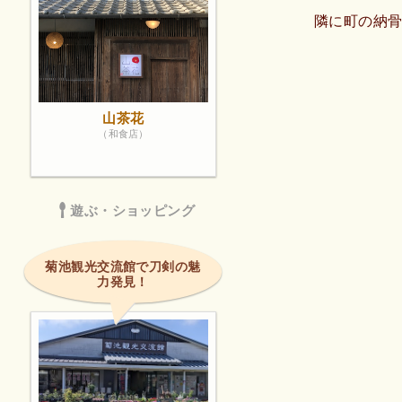
隣に町の納
山茶花
（和食店）
遊ぶ・ショッピング
菊池観光交流館で刀剣の魅
力発見！