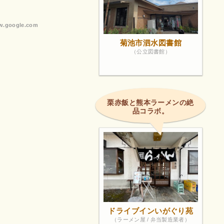
.google.com
菊池市泗水図書館
（公立図書館）
栗赤飯と熊本ラーメンの絶
品コラボ。
ドライブインいがぐり苑
（ラーメン屋 / 弁当製造業者）