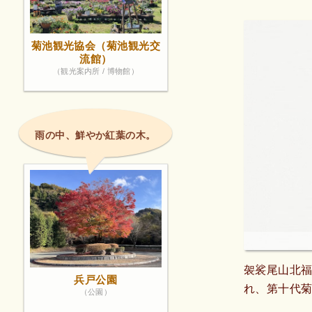
菊池観光協会（菊池観光交
流館）
（観光案内所 / 博物館）
雨の中、鮮やか紅葉の木。
袈裟尾山北
兵戸公園
れ、第十代
（公園）