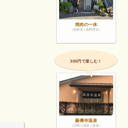
焼肉の一休
（焼肉店 / 肉料理店）
300円で楽しむ！
蘇傳寺温泉
（日帰り温泉 / 温泉）