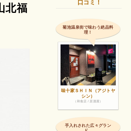
口コミ！
山北福
菊池温泉街で味わう絶品料
理！
味十家ＳＨＩＮ（アジトヤ
シン）
（和食店 / 居酒屋）
手入れされた広々グラン
ド。