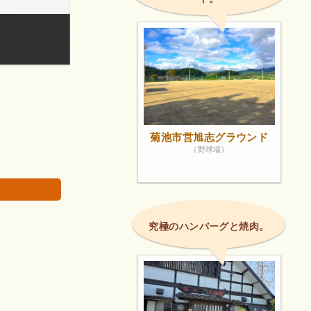
袈裟尾山北福寺。
画像は著作権で
菊池市営旭志グラウンド
（野球場）
究極のハンバーグと焼肉。