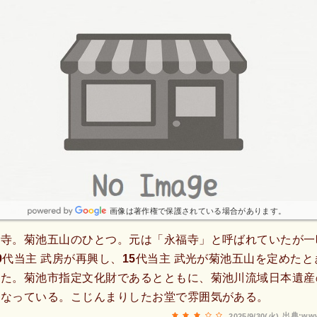
画像は著作権で保護されている場合があります。
福寺。菊池五山のひとつ。元は「永福寺」と呼ばれていたが一
0代当主 武房が再興し、15代当主 武光が菊池五山を定めた
した。菊池市指定文化財であるとともに、菊池川流域日本遺産
になっている。こじんまりしたお堂で雰囲気がある。
出典:www
2025/9/30(火)