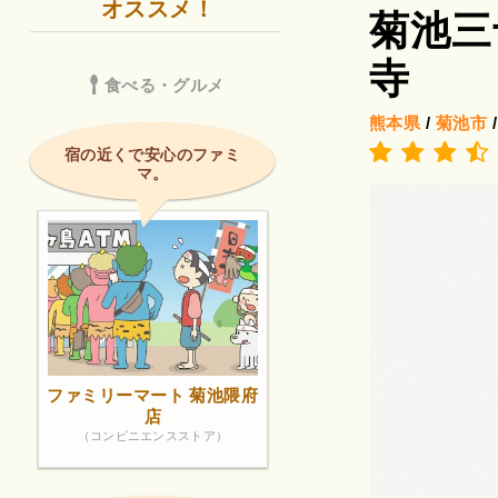
オススメ！
菊池三
寺
食べる・グルメ
熊本県
/
菊池市
宿の近くで安心のファミ
マ。
ファミリーマート 菊池隈府
店
（コンビニエンスストア）