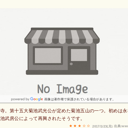
画像は著作権で保護されている場合があります。
福寺。第十五大菊池武光公が定めた菊池五山の一つ。初めは永
菊池武房公によって再興されたそうです。
出典:www
2017/1/23(月)