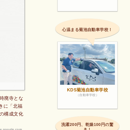
心温まる菊池自動車学校！
KDS菊池自動車学校
（自動車学校）
時廃寺とな
ときに「北福
の構成文化
洗濯200円、乾燥100円の驚
き！
.google.com