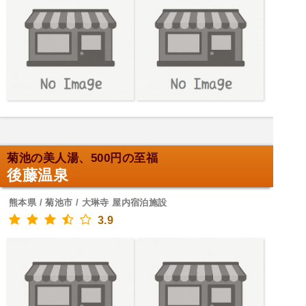
菊池の美人湯、500円の至福
後藤温泉
熊本県 / 菊池市 / 大琳寺 屋内宿泊施設
3.9