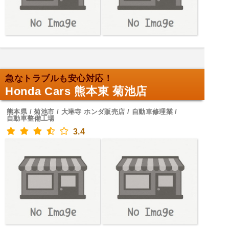
急なトラブルも安心対応！
Honda Cars 熊本東 菊池店
熊本県 / 菊池市 / 大琳寺 ホンダ販売店 / 自動車修理業 /
自動車整備工場
3.4