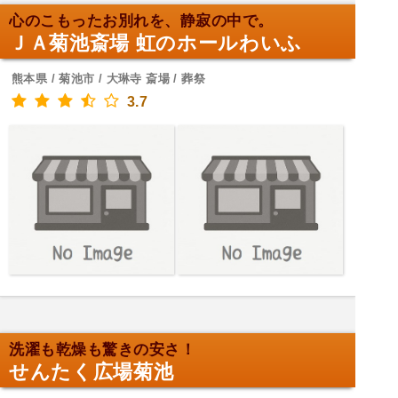
心のこもったお別れを、静寂の中で。
ＪＡ菊池斎場 虹のホールわいふ
熊本県 / 菊池市 / 大琳寺 斎場 / 葬祭
3.7
洗濯も乾燥も驚きの安さ！
せんたく広場菊池