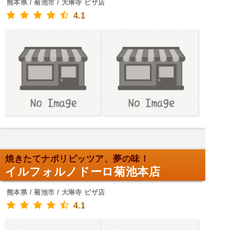
熊本県 / 菊池市 / 大琳寺 ピザ店
4.1
焼きたてナポリピッツア、夢の味！
イルフォルノドーロ菊池本店
熊本県 / 菊池市 / 大琳寺 ピザ店
4.1