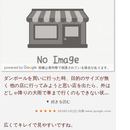
画像は著作権で保護されている場合があります。
ダンボールを買いに行った時、目的のサイズが無
く 他の店に行ってみようと思い店を出たら、外は
どしゃ降りの大雨で車まで行くのもできない状
況。小降りになる迄まとうと思い 待っていると、
▼ 続きを読む
中年の男性店員の方が傘を貸してくれました。最
2024/11/2(土)
出典:www.google.com
初は、何も買わずに店を出てたので小降りになっ
てから行こうと思ってたので断ってたのですが、
広くてキレイで見やすいですね。
店員の対応が 凄く良く傘を借りることにしまし