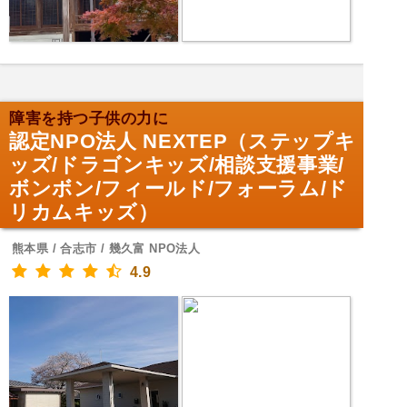
障害を持つ子供の力に
認定NPO法人 NEXTEP（ステップキ
ッズ/ドラゴンキッズ/相談支援事業/
ボンボン/フィールド/フォーラム/ド
リカムキッズ）
熊本県 / 合志市 / 幾久富 NPO法人
4.9