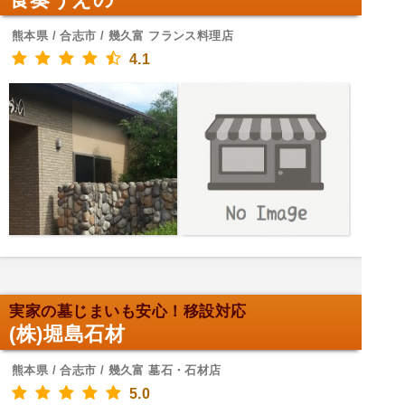
熊本県 / 合志市 / 幾久富 フランス料理店
4.1
実家の墓じまいも安心！移設対応
(株)堀島石材
熊本県 / 合志市 / 幾久富 墓石・石材店
5.0