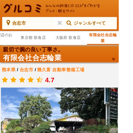
合志市
ジャンルすべて
周辺のお
有限会社合志輪
東京都 飲食店
大阪府 飲食店
店
業
親切で腕の良い丁寧さ。
有限会社合志輪業
熊本県
/
合志市
/
幾久富
自動車整備工場
.
4.7