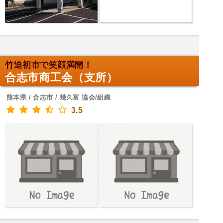
竹迫初市で笑顔満開！
合志市商工会（支所）
熊本県 / 合志市 / 幾久富 協会/組織
3.5