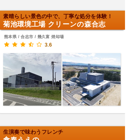
素晴らしい景色の中で、丁寧な処分を体験！
菊池環境工場 クリーンの森合志
熊本県 / 合志市 / 幾久富 焼却場
3.6
生演奏で味わうフレンチ
食奏うえの