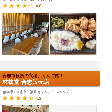
4.0
合志市役所の穴場、りんご飴！
林檎堂 合志販売店
熊本県 / 合志市 / 福原 キャンディ ショップ
4.3