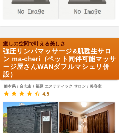
癒しの空間で叶える美しさ
強圧リンパマッサージ&肌甦生サロ
ン ma-cheri（ペット同伴可能マッサ
ージ屋さんWANダフルマシェリ併
設）
熊本県 / 合志市 / 福原 エステティック サロン / 美容室
4.5