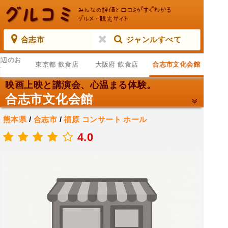
合志市
ジャンルすべて
周辺のお
東京都 飲食店
大阪府 飲食店
合志市文化会館
店
映画上映と講演会、心温まる体験。
合志市文化会館
熊本県
/
合志市
/
福原
コンサート ホール
.
4.0