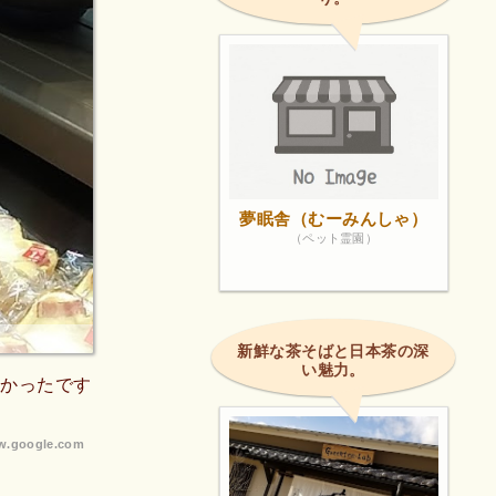
夢眠舎（むーみんしゃ）
（ペット霊園）
新鮮な茶そばと日本茶の深
い魅力。
しかったです
.google.com