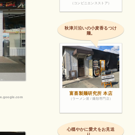
（コンビニエンスストア）
秋津川沿いの小麦香るつけ
麺。
富喜製麺研究所 本店
.google.com
（ラーメン屋 / 麺類専門店）
心穏やかに愛犬をお見送
り。