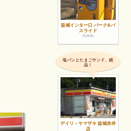
益城インター口 パーク&バ
スライド
（駐車場）
塩パンとたまごサンド、絶
品！
デイリ－ヤマザキ 益城赤井
店