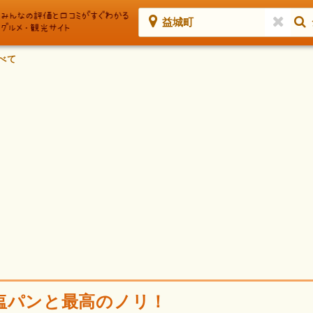
益城町
べて
塩パンと最高のノリ！