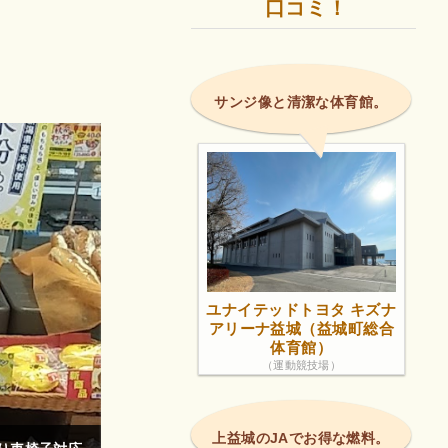
口コミ！
サンジ像と清潔な体育館。
ユナイテッドトヨタ キズナ
アリーナ益城（益城町総合
体育館）
（運動競技場）
上益城のJAでお得な燃料。