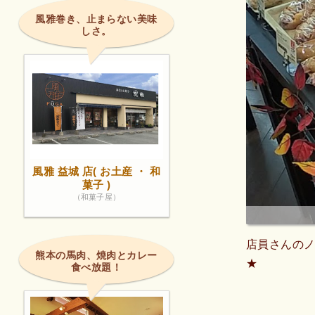
風雅巻き、止まらない美味
しさ。
風雅 益城 店( お土産 ・ 和
菓子 )
（和菓子屋）
店員さんのノ
熊本の馬肉、焼肉とカレー
★
食べ放題！