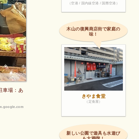
（空港 / 国内線空港 / 国際空港）
木山の復興商店街で家庭の
味！
駐車場：あ
きやま食堂
（定食屋）
.google.com
新しい公園で遊具も水遊び
も大満喫！