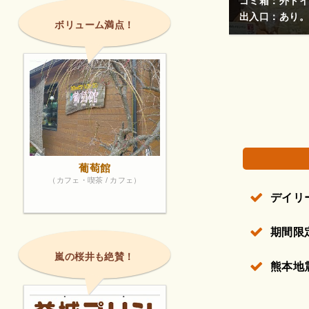
ゴミ箱：外トイ
)期間限定カフェオレ美味しかったです★
出入口：あり。
ボリューム満点！
権で保護されている場合があります。
葡萄館
（カフェ・喫茶 / カフェ）
デイリ
期間限
嵐の桜井も絶賛！
熊本地