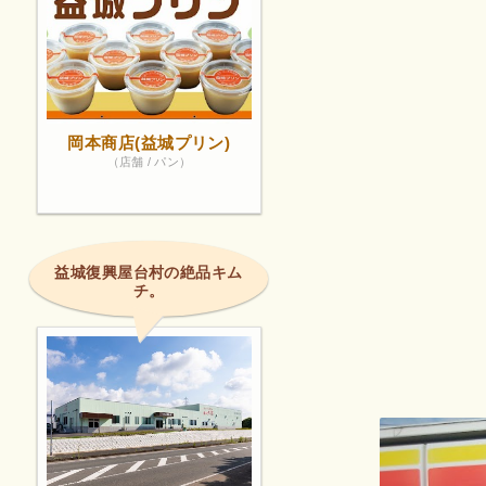
岡本商店(益城プリン)
（店舗 / パン）
益城復興屋台村の絶品キム
チ。