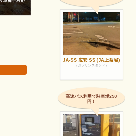
り車椅子対応
焼きたてパン美味しいです。
画像は著作権で
JA-SS 広安 SS (JA上益城)
（ガソリンスタンド）
。
高速バス利用で駐車場250
円！
。