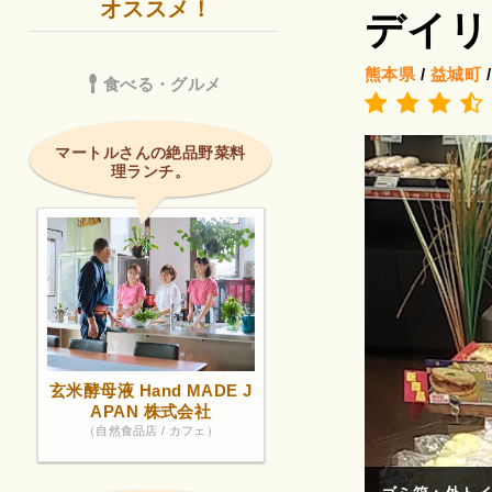
オススメ！
デイリ
熊本県
/
益城町
食べる・グルメ
マートルさんの絶品野菜料
理ランチ。
玄米酵母液 Hand MADE J
APAN 株式会社
（自然食品店 / カフェ）