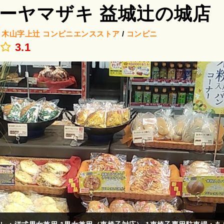
ーヤマザキ 益城辻の城店
/
木山字上辻
コンビニエンスストア
/
コンビニ
.
3.1