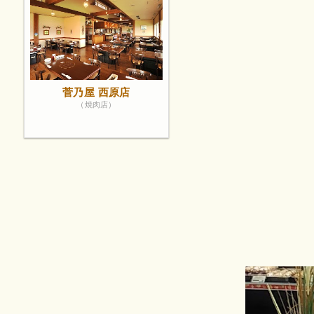
菅乃屋 西原店
（焼肉店）