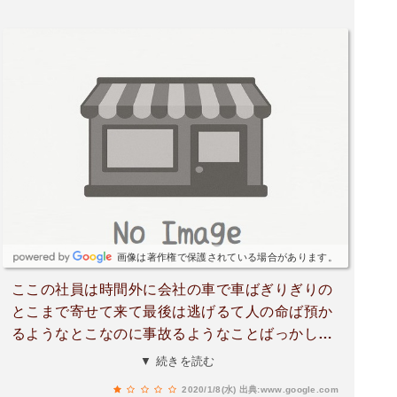
画像は著作権で保護されている場合があります。
ここの社員は時間外に会社の車で車ばぎりぎりの
とこまで寄せて来て最後は逃げるて人の命ば預か
るようなとこなのに事故るようなことばっかして
から何回も同じやつで苦情来とるとにそれでもな
▼ 続きを読む
んもせんで野放し。
2020/1/8(水)
出典:www.google.com