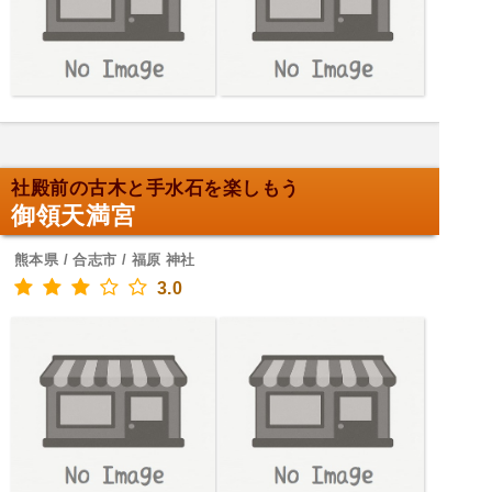
社殿前の古木と手水石を楽しもう
御領天満宮
熊本県 / 合志市 / 福原 神社
3.0