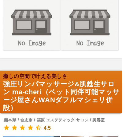
癒しの空間で叶える美しさ
強圧リンパマッサージ&肌甦生サロ
ン ma-cheri（ペット同伴可能マッサ
ージ屋さんWANダフルマシェリ併
設）
熊本県 / 合志市 / 福原 エステティック サロン / 美容室
4.5