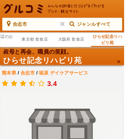
合志市
ジャンルすべて
周辺のお
ひらせ記念リハ
東京都 飲食店
大阪府 飲食店
店
ビリ苑
叔母と再会、職員の笑顔。
ひらせ記念リハビリ苑
熊本県
/
合志市
/
福原
デイケアサービス
.
3.4