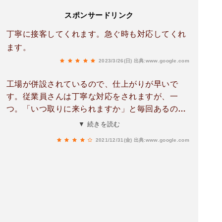
スポンサードリンク
丁寧に接客してくれます。急ぐ時も対応してくれ
ます。
2023/3/26(日)
出典:www.google.com
工場が併設されているので、仕上がりが早いで
す。従業員さんは丁寧な対応をされますが、一
つ。「いつ取りに来られますか」と毎回あるので
すが、その前にいつ仕上がるかを教えていただき
▼ 続きを読む
たいです。
2021/12/31(金)
出典:www.google.com