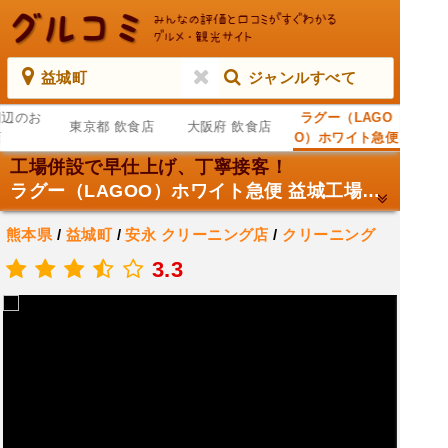
益城町
ジャンルすべて
周辺のお
ラグー（LAGO
東京都 飲食店
大阪府 飲食店
店
O）ホワイト急便
益城工場前店,
工場併設で早仕上げ、丁寧接客！
ラグー（LAGOO）ホワイト急便 益城工場前店,
熊本県
/
益城町
/
安永
クリーニング店
/
クリーニング
.
3.3