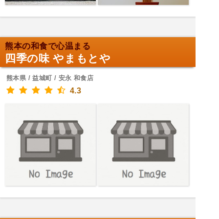
熊本の和食で心温まる
四季の味 やまもとや
熊本県 / 益城町 / 安永 和食店
4.3