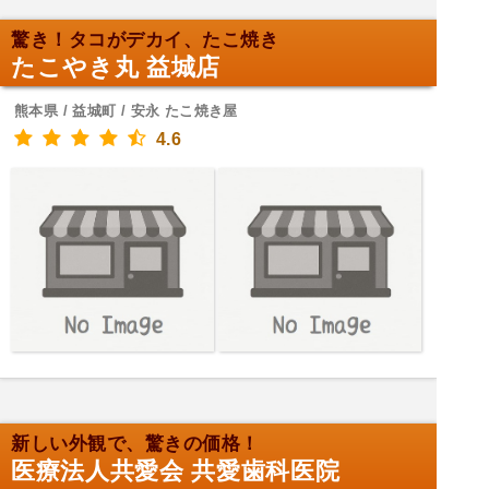
驚き！タコがデカイ、たこ焼き
たこやき丸 益城店
熊本県 / 益城町 / 安永 たこ焼き屋
4.6
新しい外観で、驚きの価格！
医療法人共愛会 共愛歯科医院