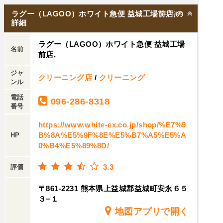
ラグー（LAGOO）ホワイト急便 益城工場前店,の
2025/3/26
詳細
ラグー（LAGOO）ホワイト急便 益城工場
名前
前店,
ジャ
クリーニング店
/
クリーニング
ンル
電話
096-286-8318
番号
https://www.white-ex.co.jp/shop/%E7%9
B%8A%E5%9F%8E%E5%B7%A5%E5%A
HP
0%B4%E5%89%8D/
3.3
評価
〒861-2231 熊本県上益城郡益城町安永６５
３−１
地図アプリで開く