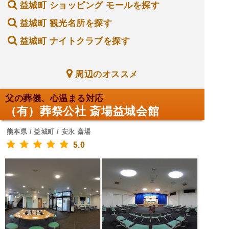
益城町 ショッピング モールを探す
益城町 観光名所を探す
益城町 ナイトクラブを探す
周辺のオススメ
父の葬儀、心温まる対応
（有）葬祭公社 斎場益城会館
熊本県 / 益城町 / 安永 斎場
5.0