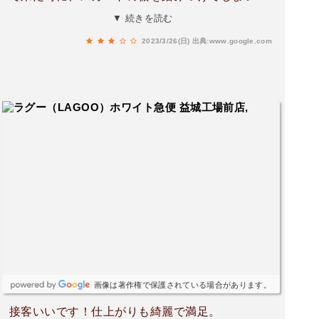
した。再クリーニングをしてくださったのです
▼ 続きを読む
が、若干縮んでしまったようです。
2023/3/26(日)
出典:www.google.com
画像は著作権で保護されている場合があります。
接客いいです！仕上がりも綺麗で満足。