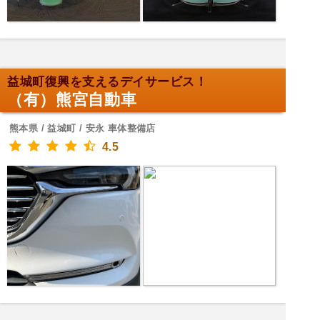
益城町復興を支えるデイサービス！
（有）熊宮自動車
熊本県 / 益城町 / 安永 車体整備店
4.5