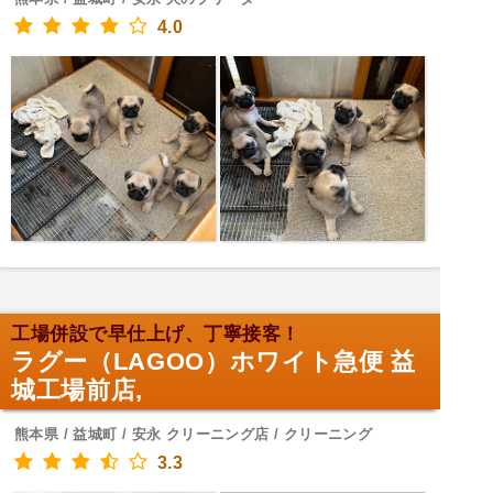
4.0
工場併設で早仕上げ、丁寧接客！
ラグー（LAGOO）ホワイト急便 益
城工場前店,
熊本県 / 益城町 / 安永 クリーニング店 / クリーニング
3.3