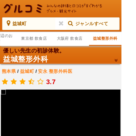
益城町
ジャンルすべて
周辺のお
東京都 飲食店
大阪府 飲食店
益城整形外科
店
優しい先生の初診体験。
益城整形外科
熊本県
/
益城町
/
安永
整形外科医
.
3.7