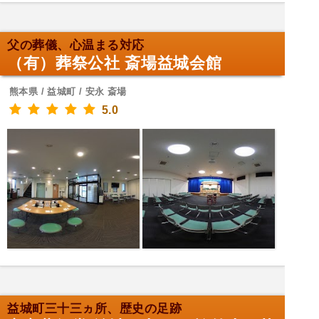
父の葬儀、心温まる対応
（有）葬祭公社 斎場益城会館
熊本県 / 益城町 / 安永 斎場
5.0
益城町三十三ヵ所、歴史の足跡