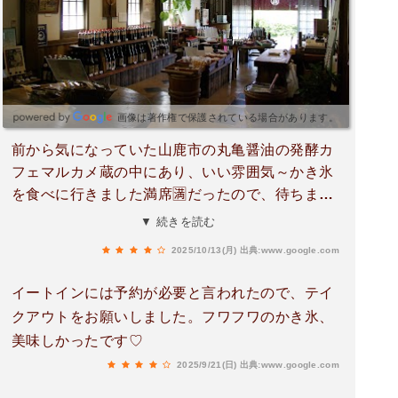
画像は著作権で保護されている場合があります。
前から気になっていた山鹿市の丸亀醤油の発酵カ
フェマルカメ蔵の中にあり、いい雰囲気～かき氷
を食べに行きました満席🈵️だったので、待ちまし
た秋のシロクマを頂きました🍧中までしっかりマ
▼ 続きを読む
ロンソースが入ってておいしかった😋🍴💕いろん
2025/10/13(月)
出典:www.google.com
な種類があったから、また食べたいかき氷は、11
月3日までです～それまでにいけるかな？
イートインには予約が必要と言われたので、テイ
クアウトをお願いしました。フワフワのかき氷、
美味しかったです♡
2025/9/21(日)
出典:www.google.com