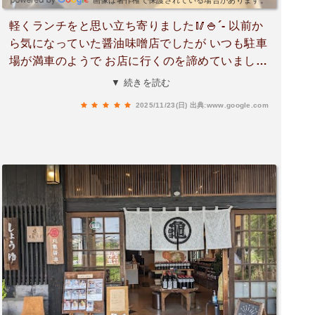
画像は著作権で保護されている場合があります。
軽くランチをと思い立ち寄りました🥢🍚´- 以前か
ら気になっていた醤油味噌店でしたが いつも駐車
場が満車のようで お店に行くのを諦めていました
😮‍💨 今日は娘と買い物に行く途中 たまたま お店の
▼ 続きを読む
前を車で通ってみますと 車2台ほどの空きスペー
2025/11/23(日)
出典:www.google.com
スが見えましたので 一旦目的地のお店からUター
ンして発酵ᴄᴀғᴇ́丸亀に入店しました(*^^*) お店の
中は落ち着いた静かな雰囲気に いろんなお醤油や
お味噌が綺麗にオシャレに並べられていて お店の
人が優しく出迎えてくれました☺️ 小さな一汁一飯
の洋風と和風を注文し食べました😋 私は さつま
いもご飯 団子汁を 娘は さつまいもご飯と甘酒と
季節野菜のポタージュを ひと口食べて 美味しい！
体にいい味！ 健康になれる！ と大満足しました(*
^^*) あま酒ソイプリンブルーベリーソースかけに
は 砂糖を使ってない甘さが伝わってきました！ 帰
りにお味噌とプリンと 透明なお醤油を買いました