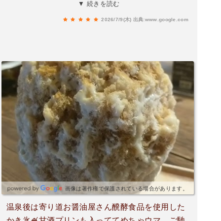
高！ちょっと遠いけど機会があればまた行きたい
▼ 続きを読む
💛
2026/7/9(木)
出典:www.google.com
画像は著作権で保護されている場合があります。
温泉後は寄り道お醤油屋さん醗酵食品を使用した
かき氷🍧甘酒プリンも入っててめちゃウマ、ご馳