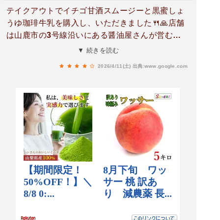
テイクアウトでイチゴ甘酒スムージーと黒蜜しょ
うゆ珈琲牛乳を購入し、いただきました🍴🙏店舗
は山鹿市の3号線沿いにある醤油屋さんが営むカ
フェで、スープや汁物が付いたランチメニュー３
▼ 続きを読む
種と数種類のカフェをイートインスペースで楽し
2026/4/11(土)
出典:www.google.com
む事が出来ますよ❗もちろんカフェメニューはテイ
クアウト可能です❗ただし、ランチは3月いっぱい
で、4月以降はかき氷にメニューが変わるようで
す❗店内には醤油はもちろん、たまごかけご飯の醤
油や味噌玉なども販売されており、今回は珈琲や
スムージーとは別に野菜スティックに合う、赤味
噌タレを購入し食べてます❗とても美味しいですよ
👌