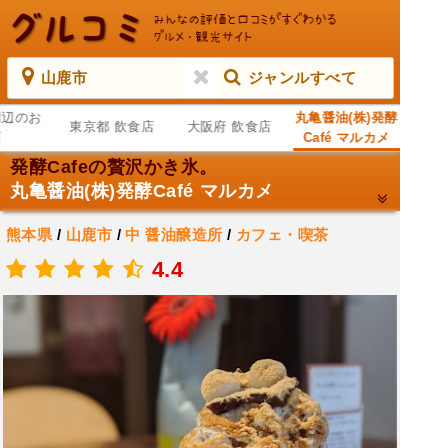
山鹿市
ジャンルすべて
周辺のお
丸亀醤油(株)発酵
東京都 飲食店
大阪府 飲食店
店
Café マルカメ
発酵Cafeの贅沢かき氷。
丸亀醤油(株)発酵Café マルカメ
熊本県
/
山鹿市
/
中
醤油醸造所
/
カフェ・喫茶
.
4.4