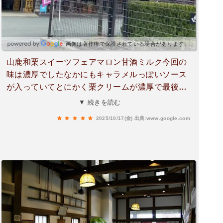
画像は著作権で保護されている場合があります。
山鹿和栗スイーツフェアマロン甘酒ミルク今回の
味は濃厚でしたなかにもキャラメルっぽいソース
が入っていてとにかく栗クリームが濃厚で最後ま
で味が楽しめます時期的にも入りやすいと思うの
▼ 続きを読む
で山鹿に寄った時は駐車場は敷地内にあります。
2025/10/17(金)
出典:www.google.com