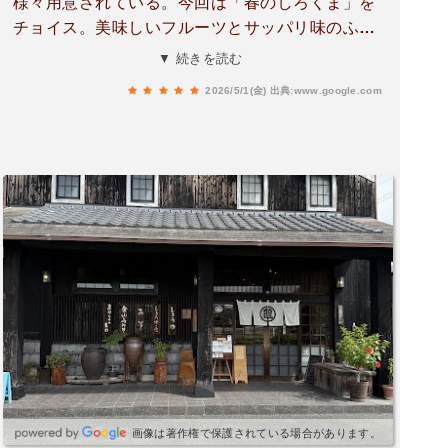
様々用意されている。今回は「春のしろくま」を
チョイス。美味しいフルーツとサッパリ味のふわ
ふわ氷のバランスが素晴らしく、見た目のボリュ
▼ 続きを読む
ームとは裏腹にペロリと食べきってしまう。複数
2026/5/1(金)
出典:www.google.com
人で複数頼んでシェアする楽しみも存分にある。
画像は著作権で保護されている場合があります。