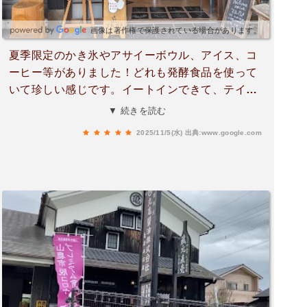
✌️ 長生きしたい人 旅行気分を味わいたい人 美味
しいものを食べたい人 にはおすすめです✨ また行
画像は著作権で保護されている場合があります。
きたいなぁ🍀
夏季限定のかき氷やアサイーボウル、アイス、コ
ーヒー等がありました！どれも発酵食品を使って
いて珍しい感じです。イートインできて、テイク
アウト可能な商品は一部です！かき氷は食感は若
▼ 続きを読む
干フワフワ、シロップはくどくない優しい甘さで
2025/11/5(水)
出典:www.google.com
下の方までしっかり味が付いていてとても美味し
かったです！物販は味噌汁やだし汁、醤油の試飲
ができます。スタッフの皆さんが感じが良いです
🌿‬