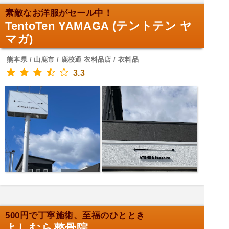
素敵なお洋服がセール中！
TentoTen YAMAGA (テントテン ヤ
マガ)
熊本県 / 山鹿市 / 鹿校通 衣料品店 / 衣料品
3.3
500円で丁寧施術、至福のひととき
よしむら整骨院