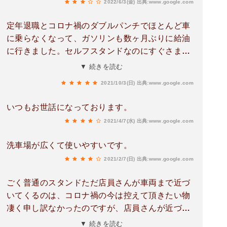
2022/6/3(金)
出典:www.google.com
定年退職とコロナ禍のダブルパンチでほとんど車
に乗らなくなって、ガソリンも数ヶ月ぶりに給油
に行きました。セルフスタンドなのにすぐさま店
員さんがサポートしてくれて、タイヤ圧の補充ま
▼ 続きを読む
で進んでやってくれます。他のセルフスタンドと
2021/10/3(日)
出典:www.google.com
は明らかに店員さんのヤル気が違います。お世話
になりました。
いつもお世話になっております。
2021/4/7(水)
出典:www.google.com
洗車場が広くて使いやすいです。
2021/2/7(日)
出典:www.google.com
ごく普通のスタンドただ店員さんが車両まで近づ
いてくるのは、コロナ禍の今は控えて頂きたい物
凄く申し訳なかったのですが、店員さんが近づい
て来ようとするのが見えたので、給油中(故意に)
▼ 続きを読む