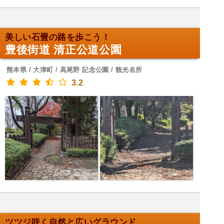
美しい石畳の路を歩こう！
豊後街道 清正公道公園
熊本県 / 大津町 / 高尾野 記念公園 / 観光名所
3.2
ツツジ咲く自然と広いグラウンド