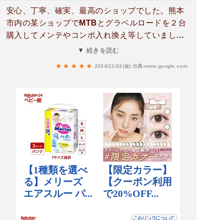
安心、丁寧、確実、最高のショップでした。熊本
市内の某ショップでMTBとグラベルロードを２台
購入してメンテやコンポ入れ換え等していました
が、ちょこちょこ不具合があるのと、ショップの
▼ 続きを読む
対応に違和感をずっと感じていました。今回、ホ
2024/11/22(金)
出典:www.google.com
イールをネットで購入したので、改めて新たなシ
ョップを探していたらGINRINさんを発見。GINRI
Nさんは以前、東区健軍にあり、かなり有名店で
ベテランやプロが通うイメージが強く、私のよう
な初心者のホビーライダーは入りづらい印象でし
た。(ごめんなさい。私の思いこみでした)ショッ
プのホームページに持ち込みOKとの記載があり、
恐る恐る作業依頼。気になる事や違和感を感じて
いる箇所を相談。色々とアドバイスをもらいまし
た(特にシーラントは目から鱗)先程、バイクを引
き取り試乗したが完全に違和感が消えている。今
までの某ショップとのやり取りはなんだっんだ？
そして一番驚いたのは金額！作業工賃は？パーツ