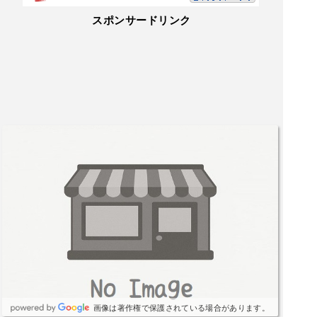
代だけ？と疑いたくなる金額でした(店長に３回聞
スポンサードリンク
き直した)ちょうどロードバイクで遊びに来られて
た６０代のお客さんに「腕が良いショップだか
ら、１５年も乗り続けられている」と言われた。
そのお客さんのバイクは、規格は古いが大変綺麗
で良く整備されているのが素人の私でもわかっ
た。GINRINさんに早く出会っていれば、某ショッ
プに支払った工賃で、もう１台買えたのでは？と
かなり後悔している。勉強代には高すぎた。しか
し、GINRINさんに出会って良かった。これからは
安心してライドが出来る。熊本市内、県内外も絶
対一度は行かれるべき。特に新しく購入を考えて
いる人は！色んなメーカーやジャンルのバイクが
ありました。子供のバイクもあります。店長、今
後も末永く宜しくお願い致します。次はE-BIKEだ
なぁ！
画像は著作権で保護されている場合があります。