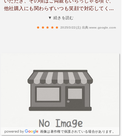
いただき、その頃はご両親もいらっしゃる頃で、
他社購入にも関わらずいつも笑顔で対応してくだ
さいました。今回子ども（高校生）の自転車購入
▼ 続きを読む
にあたり、本人がクロスバイクを希望したので迷
2025/3/22(土)
出典:www.google.com
わずギンリンさんにお願いすることに。通学用を
考慮し様々なご提案や対処をしていただきありが
たかったです。そして納車の数日後に子どもの不
注意で不具合が起きてしまった時も迅速に対応く
ださいました。お世話になりました。プロフェッ
ショナルな技術や知識はもちろん、乗る人の事を
考慮した対応はさすがだと思います。
画像は著作権で保護されている場合があります。