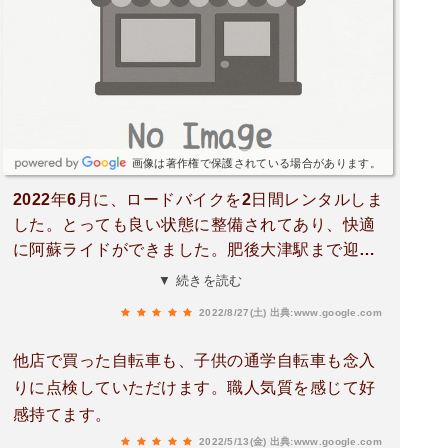
画像は著作権で保護されている場合があります。
2022年6月に、ロードバイクを2日間レンタルしま
した。とっても良い状態に整備されてあり、快適
に阿蘇ライドができました。肥後大津駅まで迎え
に来て貰え、ヘルメットやパンクキットも貸して
▼ 続きを読む
もらえるので、身軽で借りられました。相談した
2022/8/27(土)
出典:www.google.com
らお薦めルートも教えてもらえ、苦しい坂道の後
に広がる、ご褒美の景色は最高でした!
他店で買った自転車も、子供の通学自転車も念入
りに点検していただけます。職人気質を感じて好
感持てます。
2022/5/13(金)
出典:www.google.com