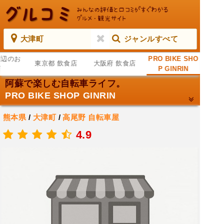
大津町
ジャンルすべて
周辺のお
PRO BIKE SHO
東京都 飲食店
大阪府 飲食店
店
P GINRIN
阿蘇で楽しむ自転車ライフ。
PRO BIKE SHOP GINRIN
熊本県
/
大津町
/
高尾野
自転車屋
.
4.9