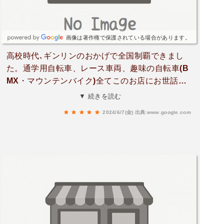
画像は著作権で保護されている場合があります。
高校時代､ギンリンのおかげで全国制覇できまし
た。通学用自転車、レース車両、趣味の自転車(B
MX・マウンテンバイク)全てこのお店にお世話に
なってます。阿蘇にも近くて良いです☺️ラーメン
▼ 続きを読む
好きの店長がいらっしゃいますよ🍜🍥
2024/6/7(金)
出典:www.google.com