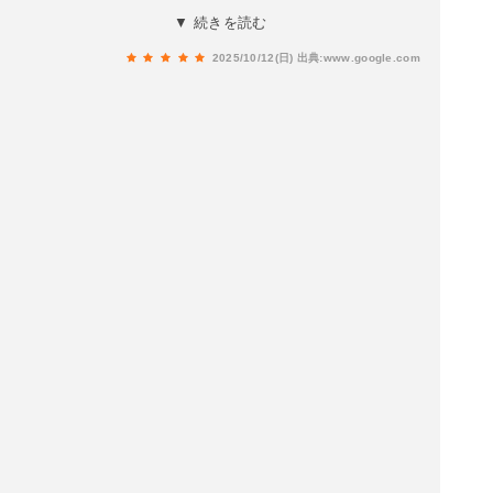
グを楽しむことが出来ました。誠実なショップと
▼ 続きを読む
オーナー様です。
2025/10/12(日)
出典:www.google.com