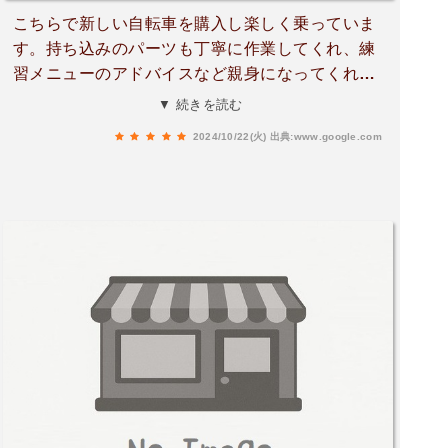
こちらで新しい自転車を購入し楽しく乗っていま
す。持ち込みのパーツも丁寧に作業してくれ、練
習メニューのアドバイスなど親身になってくれま
す。店長の人柄も良くおすすめのお店です！
▼ 続きを読む
2024/10/22(火)
出典:www.google.com