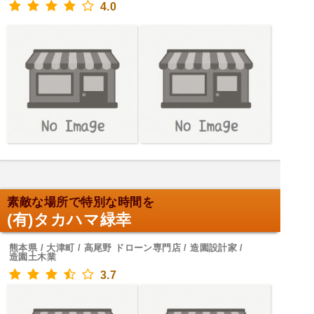
4.0
素敵な場所で特別な時間を
(有)タカハマ緑幸
熊本県 / 大津町 / 高尾野 ドローン専門店 / 造園設計家 /
造園土木業
3.7