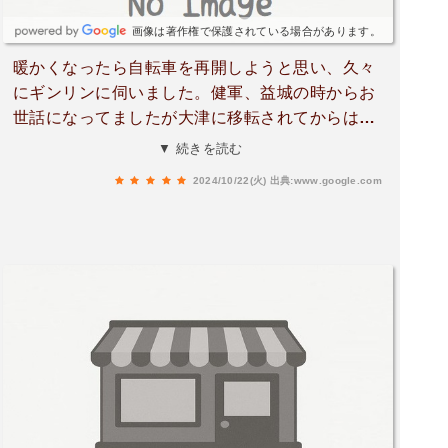
画像は著作権で保護されている場合があります。
暖かくなったら自転車を再開しようと思い、久々
にギンリンに伺いました。健軍、益城の時からお
世話になってましたが大津に移転されてからは少
し足が遠のいてました…(店長すいません)久々に
▼ 続きを読む
訪れても、確かな知識と技術！自転車の事で悩ん
2024/10/22(火)
出典:www.google.com
だらギンリンおすすめですよ！きっと自転車が楽
しく乗れるような気がします！これからもよろし
くお願いします。