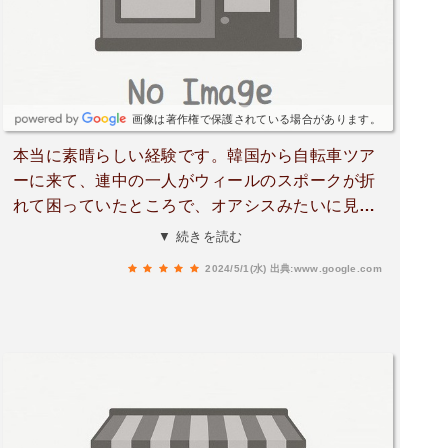
画像は著作権で保護されている場合があります。
本当に素晴らしい経験です。韓国から自転車ツア
ーに来て、連中の一人がウィールのスポークが折
れて困っていたところで、オアシスみたいに見つ
かったところです。とても親切なメカニックさん
▼ 続きを読む
と共に、今日1日の中で一番すてきな経験でし
2024/5/1(水)
出典:www.google.com
た。再びありがとうございます😊