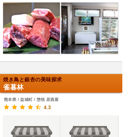
焼き鳥と銀杏の美味探求
雀暮林
熊本県 / 益城町 / 惣領 居酒屋
4.3