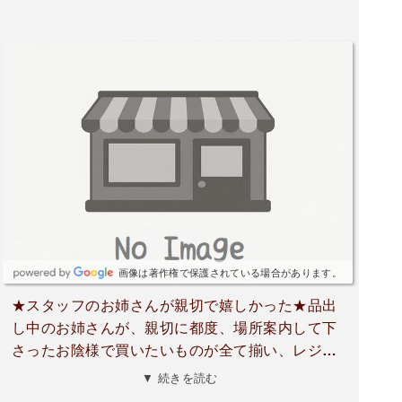
画像は著作権で保護されている場合があります。
★スタッフのお姉さんが親切で嬉しかった★品出
し中のお姉さんが、親切に都度、場所案内して下
さったお陰様で買いたいものが全て揃い、レジの
セルフ会計時に、案内してくれたお姉さんが、丁
▼ 続きを読む
度レジ担当になり、この際も丁寧な対応で、凄く