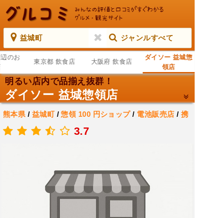
益城町
ジャンルすべて
周辺のお
ダイソー 益城惣
東京都 飲食店
大阪府 飲食店
店
領店
明るい店内で品揃え抜群！
ダイソー 益城惣領店
熊本県
/
益城町
/
惣領
100 円ショップ
/
電池販売店
/
携
帯電話用アクセサリ販売店
3.7
.