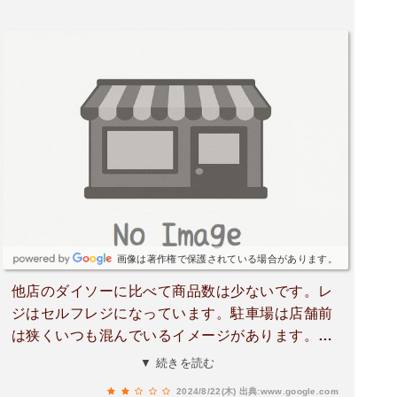
画像は著作権で保護されている場合があります。
他店のダイソーに比べて商品数は少ないです。レ
ジはセルフレジになっています。駐車場は店舗前
は狭くいつも混んでいるイメージがあります。店
舗横の駐車場がやや広いです。ダイソー横にはア
▼ 続きを読む
タックス、アタックス横には肥後銀行もありま
2024/8/22(木)
出典:www.google.com