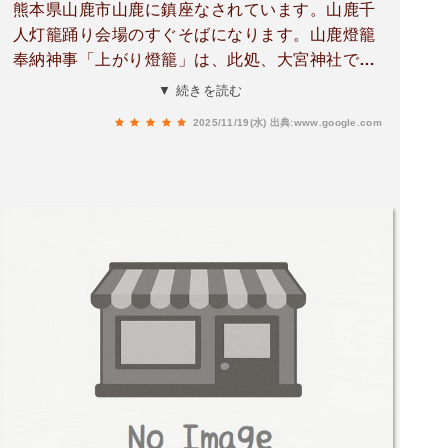
熊本県山鹿市山鹿に鎮座なされています。山鹿千
戻ると。急遽、この巡拝の旅をしっかりと巡るた
人灯籠踊り会場のすぐそばになります。山鹿燈籠
めに一日延長することにしました。そして、当日
奉納神事「上がり燈籠」は、此処、大宮神社で八
予約で宿泊したホテルの近くにマップを見ていた
月に執り行われます。山鹿燈籠の起源は、第十二
▼ 続きを読む
ら見つけた嬉しい神社⛩️翌朝ふらりと立ち寄った
代景行天皇が山鹿に立ち寄られた折、一面に濃霧
その白山神社にも再び猿田彦さん（猿田彦大神の
2025/11/19(水)
出典:www.google.com
が立ちこめたため、里人が松明（たいまつ）をか
石碑）が待ち受けていたので面白い。
がけて御一行をお導きされたそうです。その時の
奉迎の松明が山鹿燈籠の起源と云われています。
境内には、「燈籠殿」が有り有料ですが上がり燈
籠で奉納された全ての山鹿燈籠を展示公開してい
るそうです。