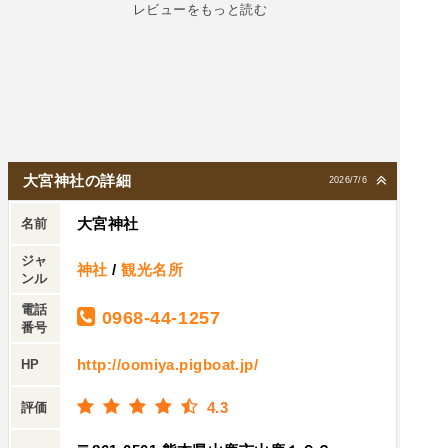
レビューをもっと読む
初めて見れたのもあるし神様が歓迎してくれたみ
たいで嬉しかったです、ありがとうございました
🙏
大宮神社の詳細
2026/7/6
大宮神社
名前
ジャ
神社
/
観光名所
ンル
電話
0968-44-1257
番号
http://oomiya.pigboat.jp/
HP
4.3
評価