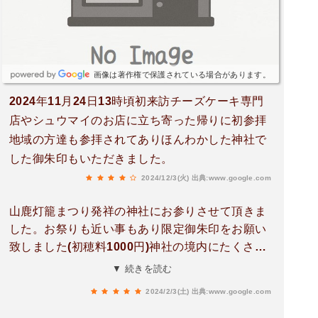
画像は著作権で保護されている場合があります。
2024年11月24日13時頃初来訪チーズケーキ専門
店やシュウマイのお店に立ち寄った帰りに初参拝
地域の方達も参拝されてありほんわかした神社で
した御朱印もいただきました。
2024/12/3(火)
出典:www.google.com
山鹿灯籠まつり発祥の神社にお参りさせて頂きま
した。お祭りも近い事もあり限定御朱印をお願い
致しました(初穂料1000円)神社の境内にたくさん
の神社があり？？？となりましたが摂社・末社と
▼ 続きを読む
言うのですねお勉強になりました🙏🏻境内をしば
2024/2/3(土)
出典:www.google.com
し散策していると蝉の襲撃が‼️と思いましたが、
なんとヤマトタマムシが遊びに来てくれました。