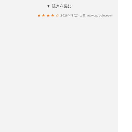
合していて、まさにパワースポット。なかでも一
▼ 続きを読む
際目を引いたのが、神社以外で『鳥居』。写真あ
2026/4/3(金)
出典:www.google.com
り。『ぎおんそん鳥居くぐり』で無病息災を願
う。あなたはくぐることが出来ますか？