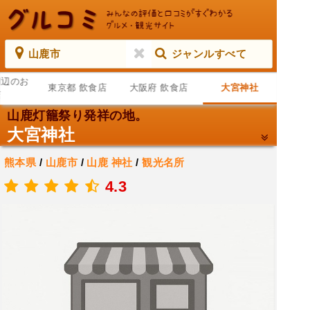
山鹿市
ジャンルすべて
周辺のお
東京都 飲食店
大阪府 飲食店
大宮神社
店
山鹿灯籠祭り発祥の地。
大宮神社
熊本県
/
山鹿市
/
山鹿
神社
/
観光名所
.
4.3