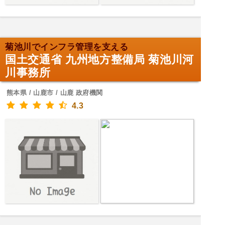
菊池川でインフラ管理を支える
国土交通省 九州地方整備局 菊池川河
川事務所
熊本県 / 山鹿市 / 山鹿 政府機関
4.3