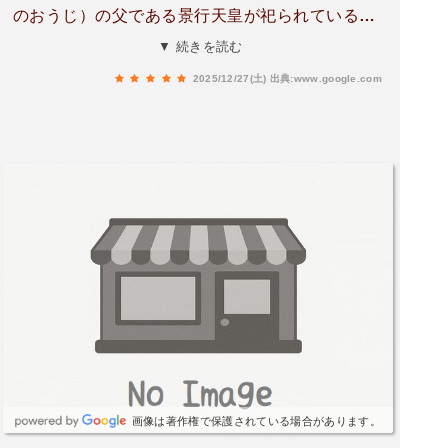
のおうじ）の父である景行天皇が祀られていると
いうことで、巡拝しました。'25.11月下旬。日本
▼ 続きを読む
武尊（ヤマトタケル）の父国乳別皇子と日本武尊
2025/12/27(土)
出典:www.google.com
は兄弟「景行天皇には80人の皇子・皇
女、、、、」なんと、多いこと。猿田彦大神の石
碑群が圧巻でした。この目的地でこんなにたくさ
んの猿田彦さんが待ち受けているとは❤︎猿田彦さ
んの道開きは、想像していたものとは違うもので
すが、徐々に情報を開示して指し示してくださる
ような導きなのかなぁと現時点では思っていま
す。とは言え、お願いすると現実的にも目的地に
たどり着けるように面白い事象を見せてくれるや
はり素敵な神様です。本殿裏手には多数の末社。
末社の裏は猿田彦大神の石碑がずらりと並ぶ小道
のようになっています。猿田彦さんの御神氣あふ
れるプチ散歩道でした。平日ながら御朱印もご対
応いただけました。🅿️広めの無料駐車場は、神社
画像は著作権で保護されている場合があります。
の目の前。------こちらの参拝が終わり、駐車場に