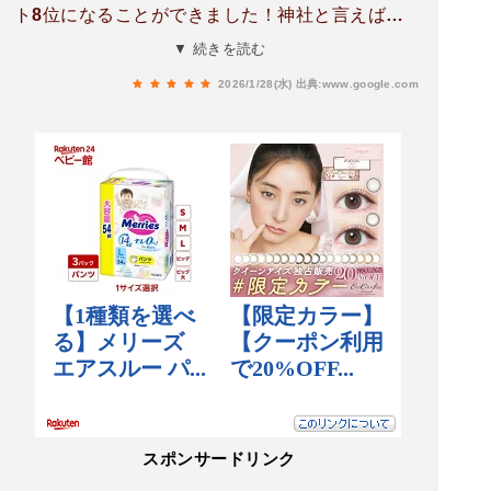
ト8位になることができました！神社と言えば、
やはり日本の武道とかが御利益対象かな？と思っ
▼ 続きを読む
ていたのですが高校ボクシングでの事なので広い
2026/1/28(水)
出典:www.google.com
御利益望めると思います(o^-')b !年末年始に地元
の空手や柔道などの部活や道場の方々も毎年のよ
うに参拝にこられていて由緒正しい神社でありま
す🫡
スポンサードリンク