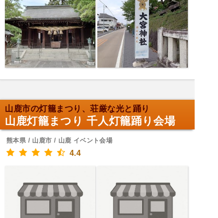
山鹿市の灯籠まつり、荘厳な光と踊り
山鹿灯籠まつり 千人灯籠踊り会場
熊本県 / 山鹿市 / 山鹿 イベント会場
4.4