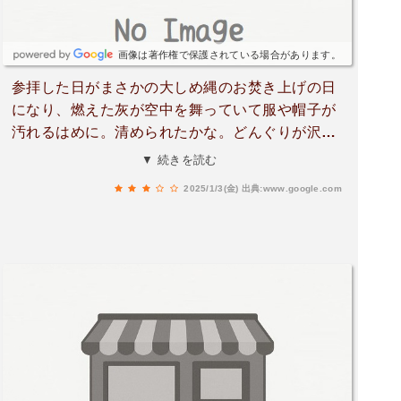
画像は著作権で保護されている場合があります。
参拝した日がまさかの大しめ縄のお焚き上げの日
になり、燃えた灰が空中を舞っていて服や帽子が
汚れるはめに。清められたかな。どんぐりが沢山
落ちていて、子供達が拾って帰りました。また、
▼ 続きを読む
来ます。
2025/1/3(金)
出典:www.google.com