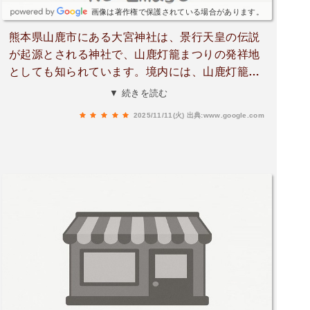
画像は著作権で保護されている場合があります。
熊本県山鹿市にある大宮神社は、景行天皇の伝説
が起源とされる神社で、山鹿灯籠まつりの発祥地
としても知られています。境内には、山鹿灯籠が
展示されている燈籠殿や、九州一の数を誇る猿田
▼ 続きを読む
彦大神の石碑群など、多くの見どころがありま
2025/11/11(火)
出典:www.google.com
す。