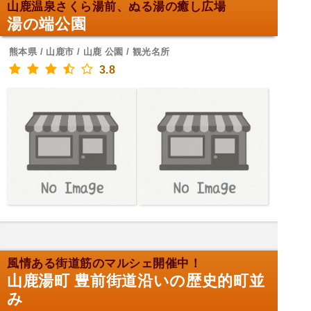
山鹿温泉さくら湯前、ぬる湯の癒し広場
湯の端公園
熊本県 / 山鹿市 / 山鹿 公園 / 観光名所
3.8
風情ある街道筋のマルシェ開催中！
山鹿湯町 豊前街道沿いの歴史的町並
み