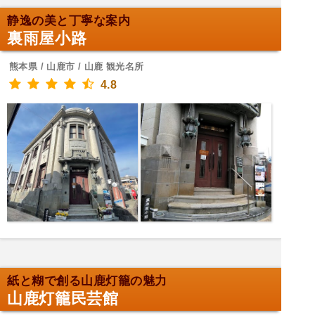
静逸の美と丁寧な案内
裏雨屋小路
熊本県 / 山鹿市 / 山鹿 観光名所
4.8
紙と糊で創る山鹿灯籠の魅力
山鹿灯籠民芸館