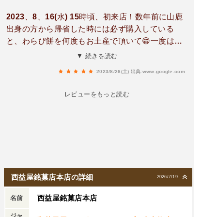
2023、8、16(水) 15時頃、初来店！数年前に山鹿
出身の方から帰省した時には必ず購入している
と、わらび餅を何度もお土産で頂いて😁一度は行
ってみたいなと思っていたお店😁 やっと念願の夢
▼ 続きを読む
が叶いました❗️店内狭いですがお客さん多くて、人
2023/8/26(土)
出典:www.google.com
気店と分かりました❗️お目当てのわらび餅が残り一
つでなんとかゲット出来ました😃✌️ 他の商品も購
レビューをもっと読む
入しましたが美味しかったですよ😃また行きた
い‼️
西益屋銘菓店本店の詳細
2026/7/19
西益屋銘菓店本店
名前
ジャ