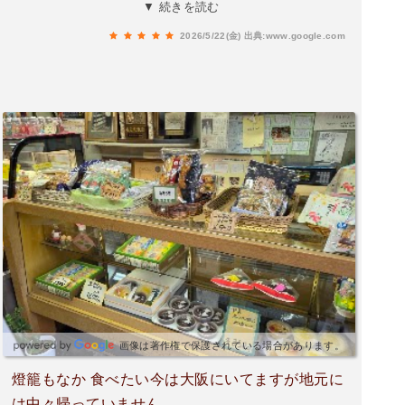
く、すぐにもう1つ食べれそうです(笑)大きいので
▼ 続きを読む
も良かったかも。レモンケーキは表面がバターク
2026/5/22(金)
出典:www.google.com
リーム？で、檸檬のさっぱりさもあります。しお
釜はまだ食べてませんが楽しみです！
画像は著作権で保護されている場合があります。
燈籠もなか 食べたい今は大阪にいてますが地元に
は中々帰っていません。