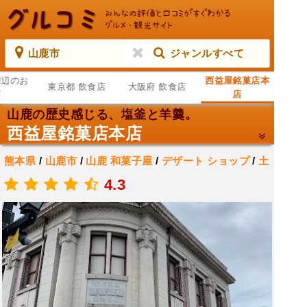
山鹿市
ジャンルすべて
周辺のお
西益屋銘菓店本
東京都 飲食店
大阪府 飲食店
店
店
山鹿の歴史感じる、塩釜と羊羹。
西益屋銘菓店本店
熊本県
/
山鹿市
/
山鹿
和菓子屋
/
デザート ショップ
/
土
産物店
4.3
.