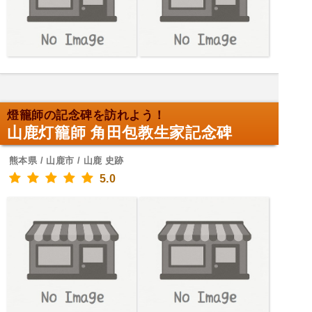
燈籠師の記念碑を訪れよう！
山鹿灯籠師 角田包教生家記念碑
熊本県 / 山鹿市 / 山鹿 史跡
5.0