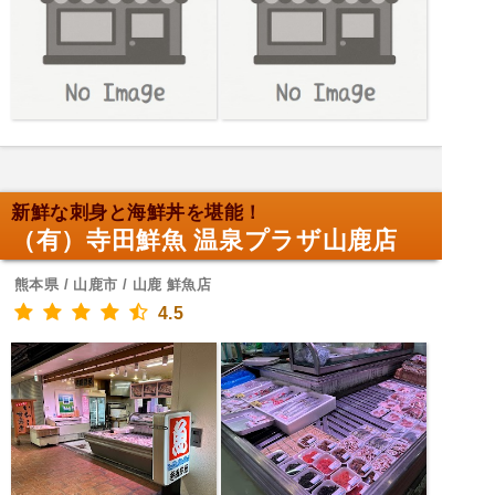
新鮮な刺身と海鮮丼を堪能！
（有）寺田鮮魚 温泉プラザ山鹿店
熊本県 / 山鹿市 / 山鹿 鮮魚店
4.5