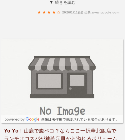
食をいただきました。どれも美味しかった！
▼ 続きを読む
2026/1/11(日)
出典:www.google.com
画像は著作権で保護されている場合があります。
Yo Yo！山鹿で腹ペコ？ならここ一択華北飯店で
ランチはコスパが神確定皿から溢れるボリューム