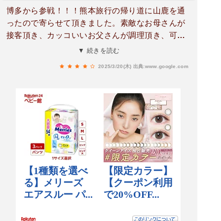
博多から参戦！！！熊本旅行の帰り道に山鹿を通
ったので寄らせて頂きました。素敵なお母さんが
接客頂き、カッコいいお父さんが調理頂き、可愛
いお姉さんが配膳と持ってきてくれました！案外
▼ 続きを読む
優しいお味で、胃にも良いかと。唐揚げ、麻婆も
2025/3/20(木)
出典:www.google.com
良い味でした。お客さんも多かったですよ、人気
店ですね！帰り際に気づきました！畳の所がくま
モン！！！隠れくまモン発見しました！美味しか
ったです、ごちそうさまでした。