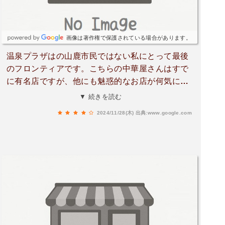
画像は著作権で保護されている場合があります。
温泉プラザはの山鹿市民ではない私にとって最後
のフロンティアです。こちらの中華屋さんはすで
に有名店ですが、他にも魅惑的なお店が何気に営
業されてます。温泉入ってすぐ美味しいご飯が食
▼ 続きを読む
べれるなんてとっても贅沢な施設ですね。
2024/11/28(木)
出典:www.google.com