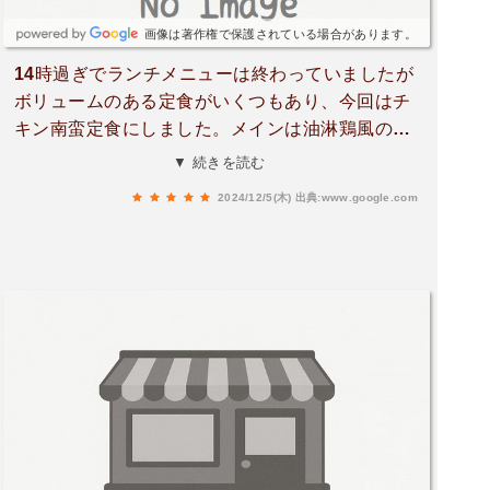
画像は著作権で保護されている場合があります。
14時過ぎでランチメニューは終わっていましたが
ボリュームのある定食がいくつもあり、今回はチ
キン南蛮定食にしました。メインは油淋鶏風のチ
キン南蛮で自家製(？)タルタルソースがたっぷ
▼ 続きを読む
り。ご飯もガス釜で炊いたような懐かしい甘さの
2024/12/5(木)
出典:www.google.com
美味しさで大変美味しかったです！