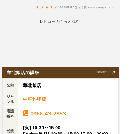
美味しくいただきました。
は、入庫から１時間無料ととても良いです😁施設
2024/7/28(日)
出典:www.google.com
は新しく、お土産や産直所で野菜も買えます。お
店にはエスカレーターで1階に向かいます。お店
レビューをもっと読む
の入口は、スライドドアで、開戸の中華スタイル
を想像していたので戸惑いました。お店に入る
と、18時過ぎにほぼ満席！このビル全体の閑散と
した雰囲気とは真逆の活気のある店内😁素晴らし
い!なにはともあれ、初来店かつ熊本に来たのだか
らと熊本セットを注文。熊本セット 1200円半 太
平燕（卵はうずらです）半 高菜炒飯馬スジの煮込
華北飯店の詳細
2026/2/17
み＋サラダ他にも、中華料理屋さんの定番メニュ
華北飯店
ーがスタンバイされていて、どれも気になりまし
名前
たが、今回は我慢。10分程度で提供された熊本セ
ジャ
中華料理店
ット（速！）太平燕は、熊本在住以外の方は余り
ンル
知らないと思いますが、ちゃんぽんの麺が春雨に
電話
0968-43-2853
変更された料理と表現した方が解りやすいと思い
番号
ます。こちらの太平燕は、塩は強くなく、優しい
[火] 10:30～15:00
けれど豚骨ベースのスープと野菜たっぷり入って
営業
[木金土日月] 10:30～15:00,17:00～20:00