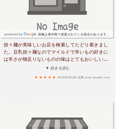
画像は著作権で保護されている場合があります。
担々麺が美味しいお店を検索してたどり着きまし
た。豆乳担々麺なのでマイルドで辛いもの好きに
は辛さが物足りないものの味はとてもおいしい！
唐揚げも評判らしいので単品で追加注文。カリカ
▼ 続きを読む
リでジューシーでした。お値段もリーズナブル。
2024/8/28(水)
出典:www.google.com
周りは定食を注文している人が多かったです。ラ
ンチタイム過ぎていたので空いていましたが、こ
じんまりとした広さなのでピークタイムは混むか
も？