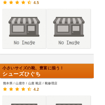
4.5
小さいサイズの靴、豊富に揃う！
シューズひぐち
熊本県 / 山鹿市 / 山鹿 靴店 / 靴修理店
4.2