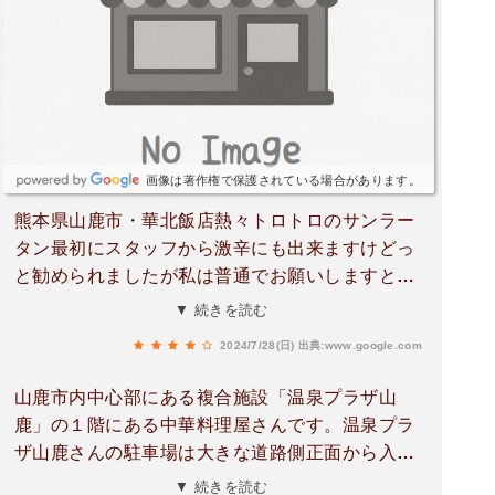
画像は著作権で保護されている場合があります。
熊本県山鹿市・華北飯店熱々トロトロのサンラー
タン最初にスタッフから激辛にも出来ますけどっ
と勧められましたが私は普通でお願いしますと伝
えました赤みががったサンラータン酸味のパンチ
▼ 続きを読む
が強くマイルドな辛味しっかりとした麺、具材は
2024/7/28(日)
出典:www.google.com
とき玉子と椎茸白菜。ネギやニラ、もやしなる物
は無しでしたセットメニューのメインをサンラー
山鹿市内中心部にある複合施設「温泉プラザ山
タンに変更して頂きました溶岩食っちゃったーく
鹿」の１階にある中華料理屋さんです。温泉プラ
らいの熱さですよレンゲ無しではすすれません因
ザ山鹿さんの駐車場は大きな道路側正面から入り
みに私はそれでも口の中、火傷しましたでも大変
ます。初めてだと、戸惑うかもです。この駐車場
▼ 続きを読む