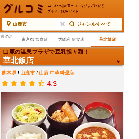
山鹿市
ジャンルすべて
周辺のお
東京都 飲食店
大阪府 飲食店
華北飯店
店
山鹿の温泉プラザで豆乳担々麺！
華北飯店
熊本県
/
山鹿市
/
山鹿
中華料理店
.
4.3