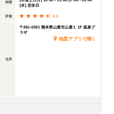
時間
います。高菜炒飯、馬スジ煮込みなども、味は濃
[水] 定休日
くないけれど奥深く、丁寧に作られている印象で
すね～。これは美味しい! あと、安い！こうなる
4.3
評価
と、全て制覇してみたくなります💦なかなか山鹿
〒861-0501 熊本県山鹿市山鹿１ 1F 温泉プ
まで通うのは大変だけど、温泉ついでにリピ確定
ラザ
ですね😁皆様も山鹿に来られた時は是非お立ち寄
地図アプリで開く
りください😊
住所