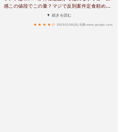
感この値段でこの量？マジで反則案件定食頼めば
ライスにメインスープも付いて満足度100点酢
▼ 続きを読む
豚・麻婆・唐揚げに回鍋肉どれも本気で外れなし
2025/12/30(火)
出典:www.google.com
の実力派フード味はしっかり本格中華午後も頑張
れるパワーがチャージだ財布に優しく腹は満タン
地元民が通う理由が一瞬で分かるワン山鹿ランチ
の優勝候補華北飯店、今日も腹と心をノックア
ウ。