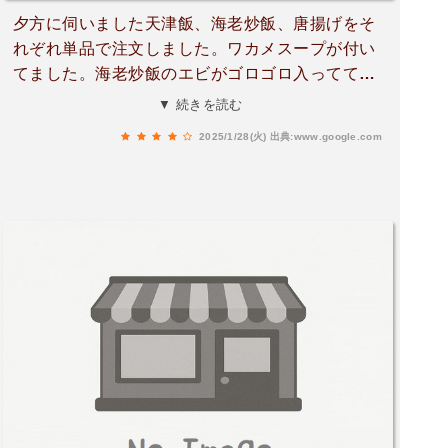
夕方に伺いました天津飯、海老炒飯、唐揚げをそ
れぞれ単品で注文しました。ワカメスープが付い
てました。海老炒飯のエビがゴロゴロ入っててプ
リっぷり！揚げたて唐揚げはジューシーで皮パリ
▼ 続きを読む
パリ、どれも美味しいです！
2025/1/28(火)
出典:www.google.com