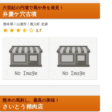
六世紀の円墳で馬や舟を発見！
弁慶ケ穴古墳
熊本県 / 山鹿市 / 熊入町 史跡
3.7
熊本の馬刺し、最高の美味！
さいとう精肉店