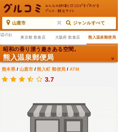
山鹿市
ジャンルすべて
周辺のお
東京都 飲食店
大阪府 飲食店
熊入温泉郵便局
店
昭和の香り漂う趣きある空間。
熊入温泉郵便局
熊本県
/
山鹿市
/
熊入町
郵便局
/
ATM
.
3.7