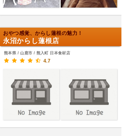
おやつ感覚、からし蓮根の魅力！
永沼からし蓮根店
熊本県 / 山鹿市 / 熊入町 日本食材店
4.7