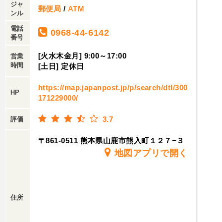
ジャ
郵便局
/
ATM
ンル
電話
0968-44-6142
番号
[火水木金月] 9:00～17:00
営業
時間
[土日] 定休日
https://map.japanpost.jp/p/search/dtl/300
HP
171229000/
3.7
評価
〒861-0511 熊本県山鹿市熊入町１２７−３
地図アプリで開く
住所