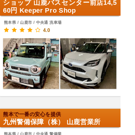
ショップ 山鹿バスセンター前店14,5
60円 Keeper Pro Shop
熊本県 / 山鹿市 / 中央通 洗車場
4.0
熊本で一番の安心を提供
九州警備保障（株） 山鹿営業所
熊本県 / 山鹿市 / 中央通 警備業