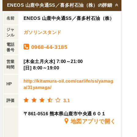
ENEOS 山鹿中央通SS／喜多村石油（株）の詳細
2026/7/30
ENEOS 山鹿中央通SS／喜多村石油（株）
名前
ジャ
ガソリンスタンド
ンル
電話
0968-44-3185
番号
[木金土月火水] 7:00～21:00
営業
時間
[日] 8:00～19:00
http://kitamura-oil.com/carlife/ss/yamag
HP
a/31yamaga/
3.1
評価
〒861-0516 熊本県山鹿市中央通６０１
地図アプリで開く