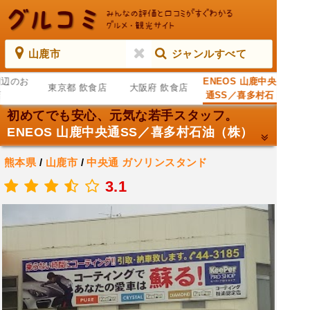
山鹿市
ジャンルすべて
周辺のお
ENEOS 山鹿中央
東京都 飲食店
大阪府 飲食店
店
通SS／喜多村石
油（株）
初めてでも安心、元気な若手スタッフ。
ENEOS 山鹿中央通SS／喜多村石油（株）
熊本県
/
山鹿市
/
中央通
ガソリンスタンド
.
3.1